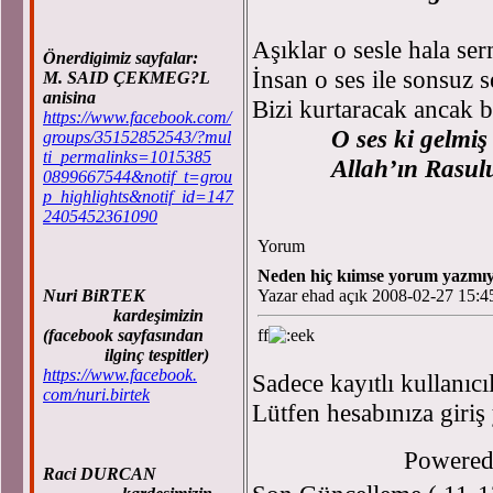
Aşıklar o sesle hala ser
Önerdigimiz sayfalar:
İnsan o ses ile sonsuz se
M. SAID ÇEKMEG?L
anisina
Bizi kurtaracak ancak bu
https://www.facebook.com/
O ses ki gelmiş
groups/35152852543/?mul
ti_permalinks=1015385
Allah’ın Rasu
0899667544&notif_t=grou
p_highlights&notif_id=147
2405452361090
Yorum
Neden hiç kıimse yorum yazmı
Nuri BiRTEK
Yazar ehad açık 2008-02-27 15:4
kardeşimizin
(facebook sayfasından
ff
ilginç tespitler)
https://www.facebook.
Sadece kayıtlı kullanıcı
com/nuri.birtek
Lütfen hesabınıza giriş
Powere
Raci DURCAN