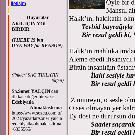
Öyle bir d
İletişim
Mahsul al
Hakk’ın, hakikatin olm
Duyurular
AKIL IÇIN YOL
Tevhid bayrağıyla
BIRDIR
Bir resul geldi ki
(THERE IS but
ONE WAY for REASON)
Halık’ın mahluka imda
Aleme ebedi ihsanıydı 
Bütün insanlığın üstadı
İlahi sesiyle h
(
linkleri SAG TIKLAYIN
lütfen)
Bir resul geldi
Sn.
Soner YALÇIN
'dan
dikkate değer bir yazı:
Zinnureyn, o sesle olm
Edebiyatla
O ses olmayan yer kal
Ahmaklaştırma
https://www.sozcu.com.tr/
Ey dost ne durursun du
2021/yazarlar/soner-yalcin
Saadet saçara
/edebiyatla-ahmaklastirma
-6335565/
Bir resul geldi