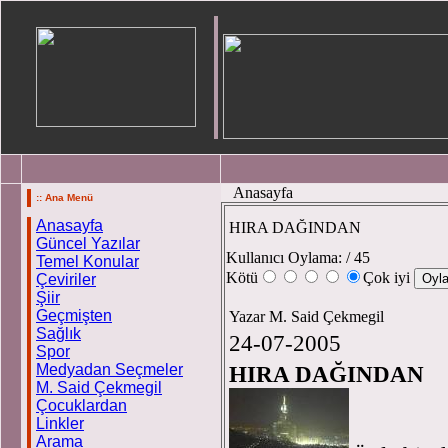
Anasayfa
:: Ana Menü
Anasayfa
HIRA DAĞINDAN
Güncel Yazılar
Kullanıcı Oylama:
/ 45
Temel Konular
Kötü
Çok iyi
Çeviriler
Şiir
Geçmişten
Yazar M. Said Çekmegil
Sağlık
24-07-2005
Spor
Medyadan Seçmeler
HIRA DAĞINDAN
M. Said Çekmegil
Çocuklardan
Linkler
Arama