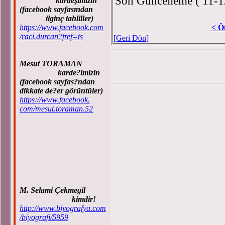
Son Güncelleme ( 11-1
kardeşimizin
(facebook sayfasından
ilginç tahliller)
https://www.facebook.com
< Ö
/raci.durcan?fref=ts
[Geri Dön]
Mesut TORAMAN
karde?imizin
(facebook sayfas?ndan
dikkate de?er görüntüler)
https://www.facebook.
com/mesut.toraman.52
M. Selami Çekmegil
kimdir!
http://www.biyografya.com
/biyografi/5959