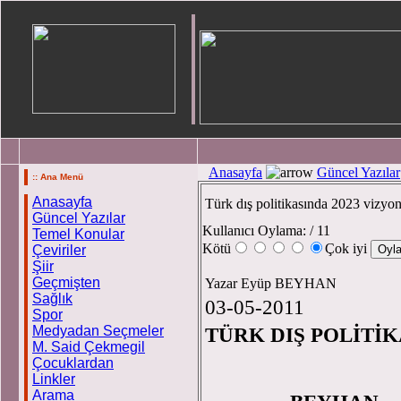
Anasayfa
Güncel Yazılar
:: Ana Menü
Anasayfa
Türk dış politikasında 2023 vizyo
Güncel Yazılar
Kullanıcı Oylama:
/ 11
Temel Konular
Kötü
Çok iyi
Çeviriler
Şiir
Geçmişten
Yazar Eyüp BEYHAN
Sağlık
03-05-2011
Spor
Medyadan Seçmeler
TÜRK DIŞ POLİTİK
M. Said Çekmegil
Çocuklardan
Linkler
Arama