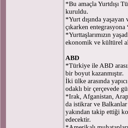
*Bu amaçla Yurtdışı Tü
kuruldu.
*Yurt dışında yaşayan v
çıkarken entegrasyona 
*Yurttaşlarımızın yaşad
ekonomik ve kültürel al
ABD
*Türkiye ile ABD arasın
bir boyut kazanmıştır.
İki ülke arasında yapıcı
odaklı bir çerçevede g
*Irak, Afganistan, Ara
da istikrar ve Balkanla
yakından takip ettiği 
edecektir.
*Amerikalı muhataplarım