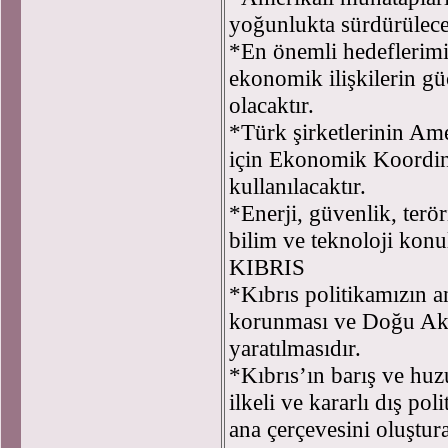
yoğunlukta sürdürülec
*En önemli hedeflerimi
ekonomik ilişkilerin güç
olacaktır.
*Türk şirketlerinin Am
için Ekonomik Koordin
kullanılacaktır.
*Enerji, güvenlik, terö
bilim ve teknoloji konu
KIBRIS
*Kıbrıs politikamızın a
korunması ve Doğu Akde
yaratılmasıdır.
*Kıbrıs’ın barış ve huz
ilkeli ve kararlı dış po
ana çerçevesini oluştura