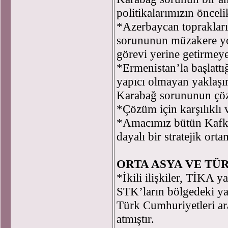
politikalarımızın önceli
*Azerbaycan toprakları
sorununun müzakere yo
görevi yerine getirmey
*Ermenistan’la başlatt
yapıcı olmayan yaklaşım
Karabağ sorununun çö
*Çözüm için karşılıklı 
*Amacımız bütün Kafkas
dayalı bir stratejik or
ORTA ASYA VE TÜ
*İkili ilişkiler, TİKA 
STK’ların bölgedeki yat
Türk Cumhuriyetleri ar
atmıştır.