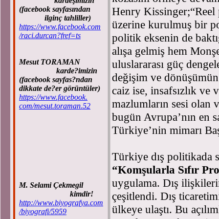
kardeşimizin
(facebook sayfasından
Henry Kissinger;“Reel p
ilginç tahliller)
üzerine kurulmuş bir po
https://www.facebook.com
/raci.durcan?fref=ts
politik eksenin de bakt
alışa gelmiş hem Monşer
Mesut TORAMAN
uluslararası güç denge
karde?imizin
değişim ve dönüşümün m
(facebook sayfas?ndan
dikkate de?er görüntüler)
caiz ise, insafsızlık v
https://www.facebook.
mazlumların sesi olan ve
com/mesut.toraman.52
bugün Avrupa’nın en sa
Türkiye’nin mimarı Ba
Türkiye dış politikada s
“Komşularla Sıfır P
uygulama. Dış ilişkile
M. Selami Çekmegil
kimdir!
çeşitlendi. Dış ticareti
http://www.biyografya.com
ülkeye ulaştı. Bu açılıml
/biyografi/5959