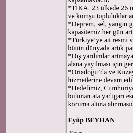
*TİKA, 23 ülkede 26 of
ve komşu topluluklar a
*Deprem, sel, yangın g
kapasitemiz her gün art
*Türkiye’ye ait resmi ve
bütün dünyada artık pa
*Dış yardımlar artmaya
alana yayılması için ger
*Ortadoğu’da ve Kuzey 
hizmetlerine devam edi
*Hedefimiz, Cumhuriyet
bulunan ata yadigarı es
koruma altına alınmasıd
Eyüp BEYHAN
Yorum