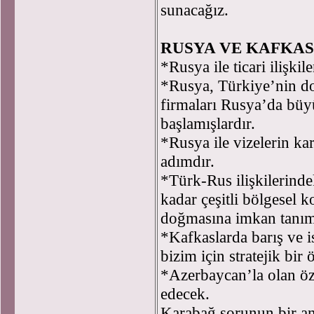
sunacağız.
RUSYA VE KAFKA
*Rusya ile ticari ilişki
*Rusya, Türkiye’nin doğ
firmaları Rusya’da büy
başlamışlardır.
*Rusya ile vizelerin kar
adımdır.
*Türk-Rus ilişkilerinde
kadar çeşitli bölgesel k
doğmasına imkan tanımı
*Kafkaslarda barış ve i
bizim için stratejik bir ö
*Azerbaycan’la olan öz
edecek.
Karabağ sorunun bir an