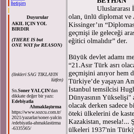
BEYHAN
İletişim
Uluslararası İ
olan, ünlü diplomat ve
Duyurular
Kissinger’ın “Diplomas
AKIL IÇIN YOL
BIRDIR
geçmişi ile geleceği ar
eğitici olmalıdır” der.
(THERE IS but
ONE WAY for REASON)
Büyük devlet adamı m
“21.Asır Türk asrı olac
geçmişini anıyor hem de
(
linkleri SAG TIKLAYIN
lütfen)
Türkiye’de yaşayan Ame
İstanbul temsilcisi Hug
Sn.
Soner YALÇIN
'dan
dikkate değer bir yazı:
Dünyasının Yükselişi" a
Edebiyatla
olacak derken sadece bi
Ahmaklaştırma
https://www.sozcu.com.tr/
öteki ülkelerini de kas
2021/yazarlar/soner-yalcin
Kazakistan, mesela!...
/edebiyatla-ahmaklastirma
-6335565/
ülkeleri 1937'nin Türki