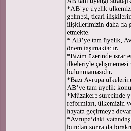
AB tam üyeliği stratejik
*AB’ye üyelik ülkemizd
gelmesi, ticari ilişkile
ilişkilerimizin daha da
etmekte.
* AB’ye tam üyelik, Avr
önem taşımaktadır.
*Bizim üzerinde ısrar 
ilkeleriyle çelişmemesi
bulunmamasıdır.
*Bazı Avrupa ülkelerin
AB’ye tam üyelik konus
*Müzakere sürecinde y
reformları, ülkemizin v
hayata geçirmeye deva
*Avrupa’daki vatandaşl
bundan sonra da bırak