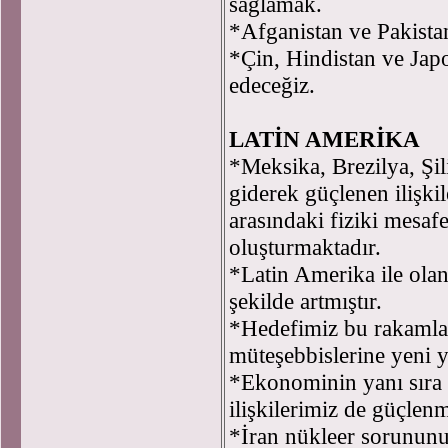
sağlamak.
*Afganistan ve Pakista
*Çin, Hindistan ve Jap
edeceğiz.
LATİN AMERİKA
*Meksika, Brezilya, Şil
giderek güçlenen ilişki
arasındaki fiziki mesafel
oluşturmaktadır.
*Latin Amerika ile olan
şekilde artmıştır.
*Hedefimiz bu rakamla
müteşebbislerine yeni ya
*Ekonominin yanı sıra 
ilişkilerimiz de güçlen
*İran nükleer sorunun