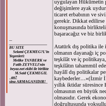
uygulayan Hükümetin pa
değişimlere ayak uydura
ticaret erbabının ve si
gerekir. Dikkat edilir
konuşmasında birlikteli
başaracağız ve biz birli
____________________
Atatürk dış politika ile
BU SITE
Selami ÇEKMEG?L’in
olmanın dayanağı iç po
Yegenleri:
teşkilât ve iç politikay
Melike TANBERK ve
Fatih ZEYVELI'nin
teşkilâtın tahammül ed
beyaz.net ekibi ile birlikte
hayâlî dış politikalar p
M.Said ÇEKMEGIL
an?
kaybederler…»(İzmir İk
sina ARMAGANIDIR!
yıllık iktidar süresince
olmasının en büyük nede
olmasıdır. Gerek ekono
doğrultusunda yoksullu