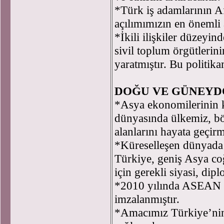
*Türk iş adamlarının Af
açılımımızın en önemli 
*İkili ilişkiler düzeyin
sivil toplum örgütlerini
yaratmıştır. Bu politika
DOĞU VE GÜNEYD
*Asya ekonomilerinin k
dünyasında ülkemiz, bölg
alanlarını hayata geçirmi
*Küreselleşen dünyada l
Türkiye, geniş Asya coğ
için gerekli siyasi, di
*2010 yılında ASEAN il
imzalanmıştır.
*Amacımız Türkiye’ni