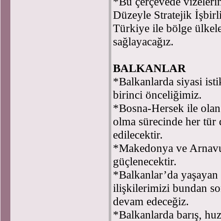
*Bu çerçevede vizelerin
Düzeyle Stratejik İşbi
Türkiye ile bölge ülke
sağlayacağız.
BALKANLAR
*Balkanlarda siyasi ist
birinci önceliğimiz.
*Bosna-Hersek ile olan 
olma sürecinde her tür
edilecektir.
*Makedonya ve Arnavutl
güçlenecektir.
*Balkanlar’da yaşayan 
ilişkilerimizi bundan s
devam edeceğiz.
*Balkanlarda barış, huz