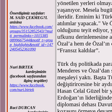
yönetilen yerleri olma
yaşanıyor. Mesela bugü
Önerdigimiz sayfalar:
ileridir. Eminim ki Tü
M. SAID ÇEKMEG?L
anisina
atılımlar yapacak." Ve 
https://www.facebook.com/
olduğunu teyit ediyor, 
groups/35152852543/?mul
ti_permalinks=1015385
ufkunu derinlemesine a
0899667544&notif_t=grou
Özal’a hem de Özal’ın 
p_highlights&notif_id=147
2405452361090
“Fransız kaldılar”.
Türk dış politikada par
Nuri BiRTEK
Menderes ve Özal’dan 
kardeşimizin
(facebook sayfasından
meşaleyi yaktı. Başta 
ilginç tespitler)
değiştirircesine bir ayd
https://www.facebook.
com/nuri.birtek
Hasan Celal Güzel bir y
Erdoğan’ın liderliğinde
diplomasi dehası Davuto
Raci DURCAN
kozasını örmeye devam 