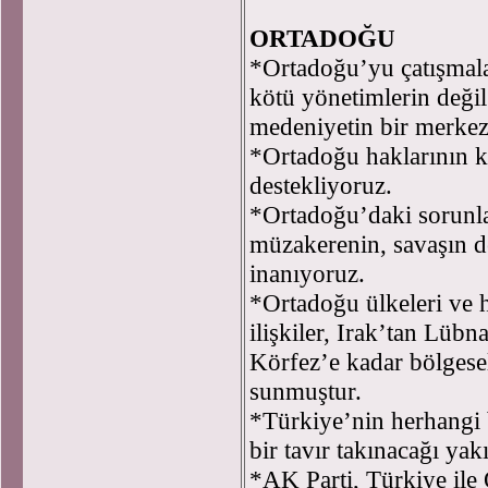
ORTADOĞU
*Ortadoğu’yu çatışmaları
kötü yönetimlerin değil;
medeniyetin bir merkez
*Ortadoğu haklarının ke
destekliyoruz.
*Ortadoğu’daki sorunl
müzakerenin, savaşın d
inanıyoruz.
*Ortadoğu ülkeleri ve ha
ilişkiler, Irak’tan Lübn
Körfez’e kadar bölgesel
sunmuştur.
*Türkiye’nin herhangi b
bir tavır takınacağı yak
*AK Parti, Türkiye ile 