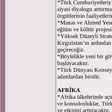
*Türk Cumhuriyetleriyle
siyasi diyalogu arttırma
örgütlerinin faaliyetle
*Manas ve Ahmed Yesev
eğitim ve kültür projesi
*Yüksek Düzeyli Strate
Kırgızistan’ın ardında
geçireceğiz.
*Böylelikle yeni bir gü
başlayacaktır.
*Türk Dünyası Konseyi’
adımlardan biridir.
AFRİKA
*Afrika ülkelerinde açt
ve konsolosluklar, Tür
ve etkisini arttıracaktır.