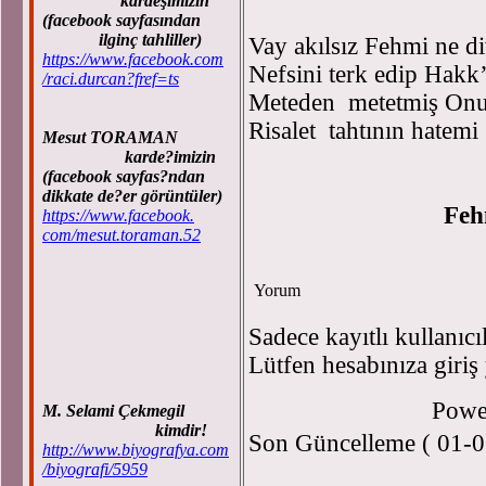
kardeşimizin
(facebook sayfasından
ilginç tahliller)
Vay akılsız Fehmi ne di
https://www.facebook.com
Nefsini terk edip Hakk
/raci.durcan?fref=ts
Meteden metetmiş Onu
Risalet tahtının hatemi 
Mesut TORAMAN
karde?imizin
(facebook sayfas?ndan
dikkate de?er görüntüler)
Fe
https://www.facebook.
com/mesut.toraman.52
Yorum
Sadece kayıtlı kullanıcı
Lütfen hesabınıza giriş
Powe
M. Selami Çekmegil
kimdir!
Son Güncelleme ( 01-0
http://www.biyografya.com
/biyografi/5959