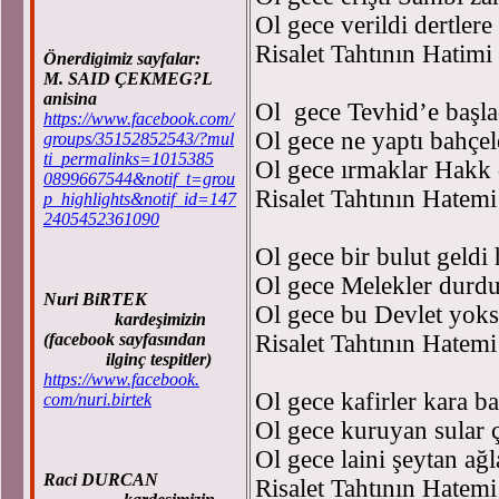
Ol gece verildi dertler
Risalet Tahtının Hatimi 
Önerdigimiz sayfalar:
M. SAID ÇEKMEG?L
anisina
Ol gece Tevhid’e başla
https://www.facebook.com/
Ol gece ne yaptı bahçele
groups/35152852543/?mul
ti_permalinks=1015385
Ol gece ırmaklar Hakk 
0899667544&notif_t=grou
Risalet Tahtının Hatemi
p_highlights&notif_id=147
2405452361090
Ol gece bir bulut geldi
Ol gece Melekler durdu
Nuri BiRTEK
Ol gece bu Devlet yoks
kardeşimizin
(facebook sayfasından
Risalet Tahtının Hatemi
ilginç tespitler)
https://www.facebook.
Ol gece kafirler kara ba
com/nuri.birtek
Ol gece kuruyan sular ç
Ol gece laini şeytan ağl
Raci DURCAN
Risalet Tahtının Hatemi