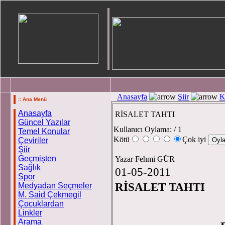
Anasayfa
Şiir
K
:: Ana Menü
Anasayfa
RİSALET TAHTI
Güncel Yazılar
Kullanıcı Oylama:
/ 1
Temel Konular
Kötü
Çok iyi
Çeviriler
Şiir
Geçmişten
Yazar Fehmi GÜR
Sağlık
01-05-2011
Spor
RİSALET TAHTI
Medyadan Seçmeler
M. Said Çekmegil
Çocuklardan
Linkler
Arama