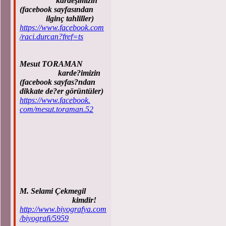
kardeşimizin
(facebook sayfasından
ilginç tahliller)
https://www.facebook.com
/raci.durcan?fref=ts
Mesut TORAMAN
karde?imizin
(facebook sayfas?ndan
dikkate de?er görüntüler)
https://www.facebook.
com/mesut.toraman.52
M. Selami Çekmegil
kimdir!
http://www.biyografya.com
/biyografi/5959