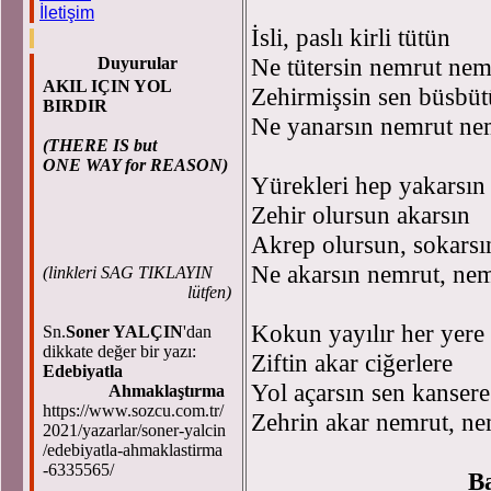
İletişim
İsli, paslı kirli tütün
Ne tütersin nemrut nem
Duyurular
AKIL IÇIN YOL
Zehirmişsin sen büsbü
BIRDIR
Ne yanarsın nemrut nem
(THERE IS but
ONE WAY for REASON)
Yürekleri hep yakarsın
Zehir olursun akarsın
Akrep olursun, sokarsı
Ne akarsın nemrut, nem
(
linkleri SAG TIKLAYIN
lütfen)
Kokun yayılır her yere
Sn.
Soner YALÇIN
'dan
dikkate değer bir yazı:
Ziftin akar ciğerlere
Edebiyatla
Yol açarsın sen kansere
Ahmaklaştırma
https://www.sozcu.com.tr/
Zehrin akar nemrut, nem
2021/yazarlar/soner-yalcin
/edebiyatla-ahmaklastirma
-6335565/
B