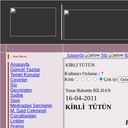
Anasayfa
Şiir
K
:: Ana Menü
Anasayfa
KİRLİ TÜTÜN
Güncel Yazılar
Kullanıcı Oylama:
/ 7
Temel Konular
Kötü
Çok iyi
Çeviriler
Şiir
Geçmişten
Yazar Bahattin BİLHAN
Sağlık
16-04-2011
Spor
Medyadan Seçmeler
KİRLİ TÜTÜN
M. Said Çekmegil
Çocuklardan
Linkler
Arama