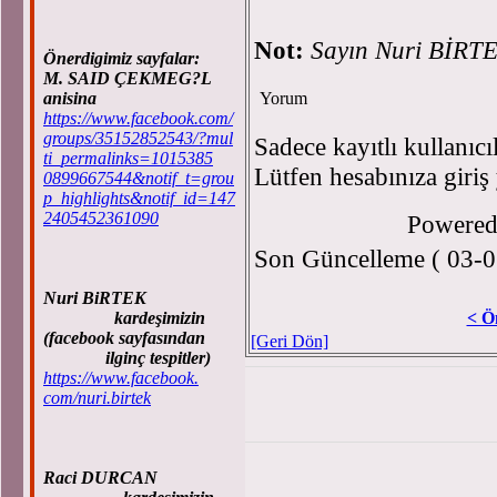
Not:
Sayın Nuri BİRTEK
Önerdigimiz sayfalar:
M. SAID ÇEKMEG?L
anisina
Yorum
https://www.facebook.com/
groups/35152852543/?mul
Sadece kayıtlı kullanıcı
ti_permalinks=1015385
Lütfen hesabınıza giriş
0899667544&notif_t=grou
p_highlights&notif_id=147
2405452361090
Powere
Son Güncelleme ( 03-0
Nuri BiRTEK
kardeşimizin
< Ö
(facebook sayfasından
[Geri Dön]
ilginç tespitler)
https://www.facebook.
com/nuri.birtek
Raci DURCAN