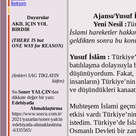
İletişim
An
Ajansı/Yusuf
Duyurular
Yeni Nesil :
Tür
AKIL IÇIN YOL
BIRDIR
İslami hareketler hakkı
geldikten sonra bu konu
(THERE IS but
ONE WAY for REASON)
Yusuf İslâm :
Türkiye’
batılılaşma dolayısıyla
düşünüyordum. Fakat, t
(
linkleri SAG TIKLAYIN
insanların) Türkiye’nin
lütfen)
ve düşündükleri kanaa
Sn.
Soner YALÇIN
'dan
dikkate değer bir yazı:
Edebiyatla
Muhteşem İslami geçmiş
Ahmaklaştırma
etkisi vardı Türkiye’ni
https://www.sozcu.com.tr/
2021/yazarlar/soner-yalcin
istedim. Türkiye’de İs
/edebiyatla-ahmaklastirma
Osmanlı Devleti bir za
-6335565/