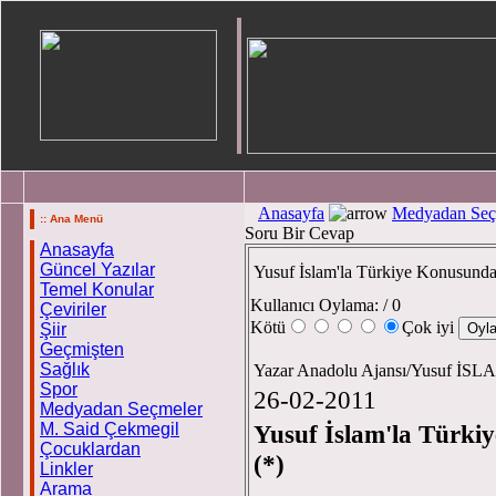
Anasayfa
Medyadan Seç
:: Ana Menü
Soru Bir Cevap
Anasayfa
Güncel Yazılar
Yusuf İslam'la Türkiye Konusunda
Temel Konular
Kullanıcı Oylama:
/ 0
Çeviriler
Kötü
Çok iyi
Şiir
Geçmişten
Sağlık
Yazar Anadolu Ajansı/Yusuf İS
Spor
26-02-2011
Medyadan Seçmeler
M. Said Çekmegil
Yusuf İslam'la Türki
Çocuklardan
(*)
Linkler
Arama