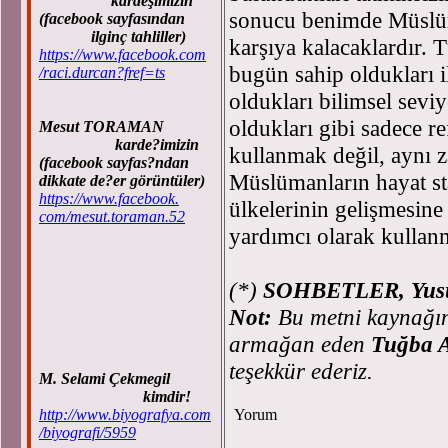
kardeşimizin
sonucu benimde Müslüm
(facebook sayfasından
ilginç tahliller)
karşıya kalacaklardır. 
https://www.facebook.com
bugün sahip oldukları i
/raci.durcan?fref=ts
oldukları bilimsel sevi
oldukları gibi sadece re
Mesut TORAMAN
karde?imizin
kullanmak değil, aynı z
(facebook sayfas?ndan
Müslümanların hayat st
dikkate de?er görüntüler)
https://www.facebook.
ülkelerinin gelişmesine
com/mesut.toraman.52
yardımcı olarak kullanm
(*)
SOHBETLER, Yusuf 
Not:
Bu metni kaynağın
armağan eden
Tuğba
teşekkür ederiz.
M. Selami Çekmegil
kimdir!
http://www.biyografya.com
Yorum
/biyografi/5959