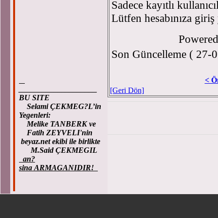
Sadece kayıtlı kullanıcı
Lütfen hesabınıza giriş
Powere
Son Güncelleme ( 27-0
< Ö
____________________
[Geri Dön]
BU SITE
Selami ÇEKMEG?L’in
Yegenleri:
Melike TANBERK ve
Fatih ZEYVELI'nin
beyaz.net ekibi ile birlikte
M.Said ÇEKMEGIL
an?
sina ARMAGANIDIR!