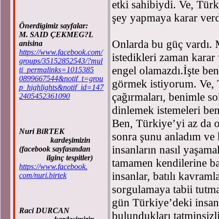
etki sahibiydi. Ve, Türk
şey yapmaya karar verd
Önerdigimiz sayfalar:
M. SAID ÇEKMEG?L
Onlarda bu güç vardı. 
anisina
https://www.facebook.com/
istedikleri zaman karar
groups/35152852543/?mul
engel olamazdı.İşte be
ti_permalinks=1015385
0899667544&notif_t=grou
görmek istiyorum. Ve, 
p_highlights&notif_id=147
çağırmaları, benimle so
2405452361090
dinlemek istemeleri be
Ben, Türkiye’yi az da o
Nuri BiRTEK
sonra şunu anladım ve 
kardeşimizin
insanların nasıl yaşam
(facebook sayfasından
ilginç tespitler)
tamamen kendilerine bağ
https://www.facebook.
insanlar, batılı kavramla
com/nuri.birtek
sorgulamaya tabii tutm
gün Türkiye’deki insanl
Raci DURCAN
bulundukları tatminsizli