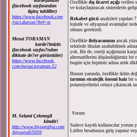
kardeşimizin
Özellikle
dış ticaret açığı
verilen s
(facebook sayfasından
ve kolaylaştıracak sistemlerin geliş
ilginç tahliller)
https://www.facebook.com
Rekabet gücü
analizleri yapılan 
/raci.durcan?fref=ts
lojistik ve altyapısal avantajlar n
olması gerekirdi.
Mesut TORAMAN
Özellikle
ihtiyacımızın
ancak yüzd
karde?imizin
sektörde ithalatı azaltabilmek adı
(facebook sayfas?ndan
yok. Bir de, enerji açığımızın karşı
dikkate de?er görüntüler)
alternatiflerini düşündüğümüz bir no
https://www.facebook.
bugün için hepimiz adına artık dik
com/mesut.toraman.52
Bunun yanında, özellikle iklim değ
tarımın
stratejik önemi haiz
bir 
potansiyelimizi ortaya çıkaracak ta
Yorum
M. Selami Çekmegil
kimdir!
Sadece kayıtlı kullanıcılar yorum ya
http://www.biyografya.com
Lütfen hesabınıza giriş yapınız ve
/biyografi/5959