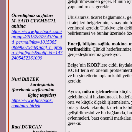
geliştirilmesinden geçer. Bunun içi
yapılandırması gerekir.
Önerdigimiz sayfalar:
Uluslararası ticaret bağlamında, ge
M. SAID ÇEKMEG?L
stratejileri belgelerinin, sanayinin
anisina
verilmesi gerekir. Türkiye için değ
https://www.facebook.com/
belirlenmesi ve bunlar üzerinde özel 
groups/35152852543/?mul
ti_permalinks=1015385
Enerji, bilişim, sağlık, makine,
0899667544&notif_t=grou
verilmelidir.
Çünkü hedeflerimize 
p_highlights&notif_id=147
gerçekleştirmemiz gerekiyor.
2405452361090
Belge’nin
KOBİ’
lere
ciddi faydala
KOBİ’lerin en önemli problemlerden
ve bu şirketlerin toplam kabiliyetle
Nuri BiRTEK
gerekir.
kardeşimizin
(facebook sayfasından
Ayrıca,
mikro işletmelerin
küçük ö
ilginç tespitler)
gelebilmesini hızlandıracak hedefle
https://www.facebook.
orta ve küçük ölçekli işletmelerin, y
com/nuri.birtek
orta-yüksek teknolojik üretim kabil
geliştirilmesini ve bu bağlamda, bu
evlenmeleri, bazı önemli markaları 
gerekir.
Raci DURCAN