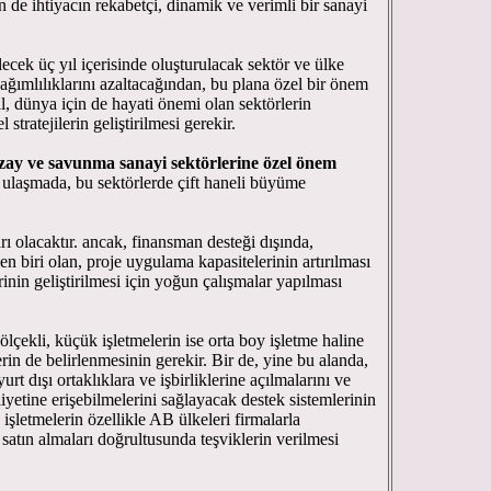
n de ihtiyacın rekabetçi, dinamik ve verimli bir sanayi
lecek üç yıl içerisinde oluşturulacak sektör ve ülke
 bağımlılıklarını azaltacağından, bu plana özel bir önem
il, dünya için de hayati önemi olan sektörlerin
stratejilerin geliştirilmesi gerekir.
 uzay ve savunma sanayi sektörlerine özel önem
ulaşmada, bu sektörlerde çift haneli büyüme
rı olacaktır. ancak, finansman desteği dışında,
 biri olan, proje uygulama kapasitelerinin artırılması
rinin geliştirilmesi için yoğun çalışmalar yapılması
lçekli, küçük işletmelerin ise orta boy işletme haline
rin de belirlenmesinin gerekir. Bir de, yine bu alanda,
urt dışı ortaklıklara ve işbirliklerine açılmalarını ve
iyetine erişebilmelerini sağlayacak destek sistemlerinin
 işletmelerin özellikle AB ülkeleri firmalarla
satın almaları doğrultusunda teşviklerin verilmesi