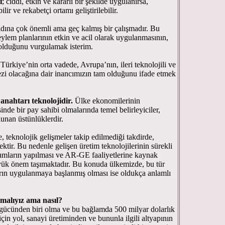
ı
; ciddi, etkin ve kararlı bir şekilde uygulanırsa,
ir ve rekabetçi ortamı geliştirilebilir.
adına çok önemli ama geç kalmış bir çalışmadır. Bu
ylem planlarının etkin ve acil olarak uygulanmasının,
 olduğunu vurgulamak isterim.
Türkiye’nin orta vadede, Avrupa’nın, ileri teknolojili ve
zi olacağına dair inancımızın tam olduğunu ifade etmek
anahtarı teknolojidir.
Ülke ekonomilerinin
e bir pay sahibi olmalarında temel belirleyiciler,
lunan üstünlüklerdir.
 teknolojik gelişmeler takip edilmediği takdirde,
ektir. Bu nedenle gelişen üretim teknolojilerinin sürekli
rımların yapılması ve AR-GE faaliyetlerine kaynak
yük önem taşımaktadır. Bu konuda ülkemizde, bu tür
ların uygulanmaya başlanmış olması ise oldukça anlamlı
malıyız ama nasıl?
cünden biri olma ve bu bağlamda 500 milyar dolarlık
için yol, sanayi üretiminden ve bununla ilgili altyapının