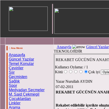
Anasayfa
Güncel Yazılar
:: Ana Menü
TEKNOLOJİDİR
Anasayfa
Güncel Yazılar
REKABET GÜCÜNÜN ANAHT
Temel Konular
Kullanıcı Oylama:
/ 1
Çeviriler
Kötü
Çok iyi
Şiir
Geçmişten
Sağlık
Yazar Nurullah AYDIN
Spor
07-02-2011
Medyadan Seçmeler
REKABET GÜCÜNÜN ANAH
M. Said Çekmegil
Çocuklardan
Linkler
Rekabet edilebilir içerikte oluşt
Arama