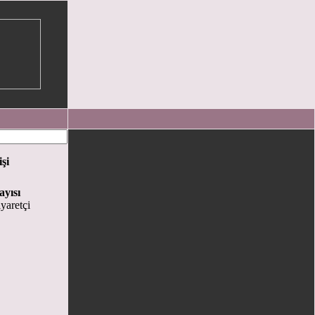
işi
ayısı
yaretçi