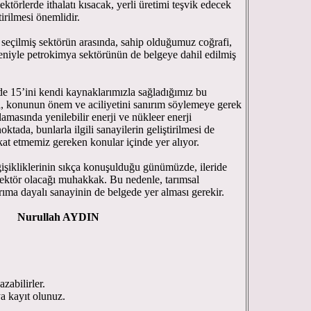
ektörlerde ithalatı kısacak, yerli üretimi teşvik edecek
tirilmesi önemlidir.
7 seçilmiş sektörün arasında, sahip olduğumuz coğrafi,
edeniyle petrokimya sektörünün de belgeye dahil edilmiş
e 15’ini kendi kaynaklarımızla sağladığımız bu
na, konunun önem ve aciliyetini sanırım söylemeye gerek
lamasında yenilebilir enerji ve nükleer enerji
ktada, bunlarla ilgili sanayilerin geliştirilmesi de
kat etmemiz gereken konular içinde yer alıyor.
işikliklerinin sıkça konuşulduğu günümüzde, ileride
sektör olacağı muhakkak. Bu nedenle, tarımsal
rıma dayalı sanayinin de belgede yer alması gerekir.
Nurullah AYDIN
zabilirler.
ya kayıt olunuz.