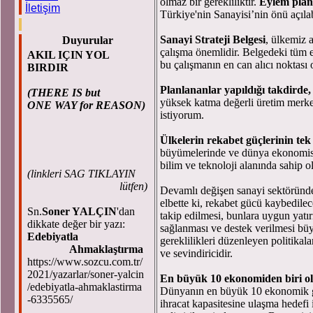
olmaz bir gerekliliktir.
Eylem plan
İletişim
Türkiye'nin Sanayisi’nin önü açılabil
Sanayi Strateji Belgesi
, ülkemiz 
Duyurular
çalışma önemlidir. Belgedeki tüm e
AKIL IÇIN YOL
bu çalışmanın en can alıcı noktası
BIRDIR
Planlananlar yapıldığı takdirde,
(THERE IS but
yüksek katma değerli üretim merke
ONE WAY for REASON)
istiyorum.
Ülkelerin rekabet güçlerinin tek 
büyümelerinde ve dünya ekonomisind
bilim ve teknoloji alanında sahip o
(
linkleri SAG TIKLAYIN
lütfen)
Devamlı değişen sanayi sektöründe,
elbette ki, rekabet gücü kaybedilec
Sn.
Soner YALÇIN
'dan
takip edilmesi, bunlara uygun yatı
dikkate değer bir yazı:
sağlanması ve destek verilmesi bü
Edebiyatla
gereklilikleri düzenleyen politika
Ahmaklaştırma
ve sevindiricidir.
https://www.sozcu.com.tr/
2021/yazarlar/soner-yalcin
En büyük 10 ekonomiden biri ol
/edebiyatla-ahmaklastirma
Dünyanın en büyük 10 ekonomik gü
-6335565/
ihracat kapasitesine ulaşma hedefi 