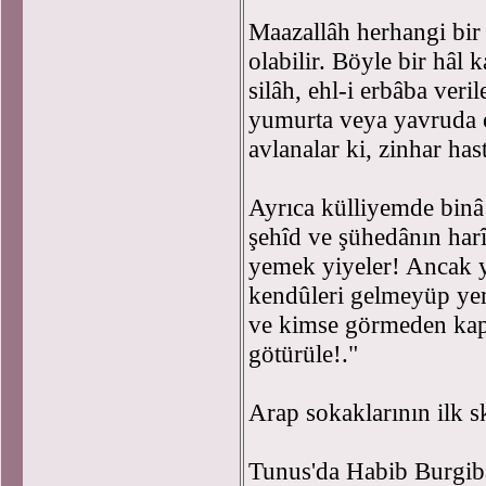
Maazallâh herhangi bir
olabilir. Böyle bir hâl
silâh, ehl-i erbâba veri
yumurta veya yavruda o
avlanalar ki, zinhar has
Ayrıca külliyemde binâ
şehîd ve şühedânın harî
yemek yiyeler! Ancak 
kendûleri gelmeyüp yem
ve kimse görmeden kapal
götürüle!."
Arap sokaklarının ilk s
Tunus'da Habib Burgiba