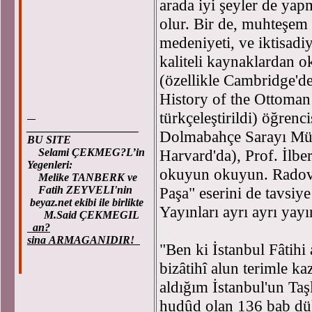
arada iyi şeyler de yap
olur. Bir de, muhteşe
medeniyeti, ve iktisadi
kaliteli kaynaklardan o
(özellikle Cambridge'd
History of the Ottoma
türkçeleştirildi) öğrenc
____________________
Dolmabahçe Sarayı Müd
BU SITE
Harvard'da), Prof. İlbe
Selami ÇEKMEG?L’in
Yegenleri:
okuyun okuyun. Radov
Melike TANBERK ve
Paşa" eserini de tavsiy
Fatih ZEYVELI'nin
beyaz.net ekibi ile birlikte
Yayınları ayrı ayrı yayı
M.Said ÇEKMEGIL
an?
sina ARMAGANIDIR!
"Ben ki İstanbul Fâtihi
bizâtihî alun terimle 
aldığım İstanbul'un Ta
hudûd olan 136 bab dük