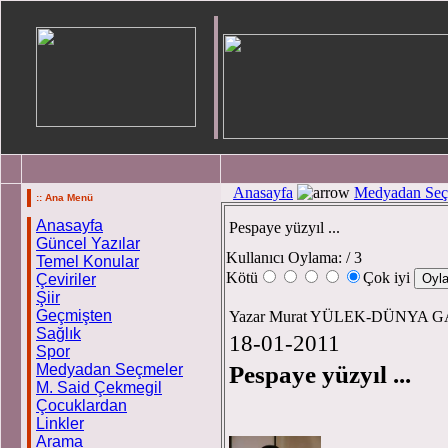
Anasayfa
Medyadan Seç
:: Ana Menü
Anasayfa
Pespaye yüzyıl ...
Güncel Yazılar
Kullanıcı Oylama:
/ 3
Temel Konular
Kötü
Çok iyi
Çeviriler
Şiir
Geçmişten
Yazar Murat YÜLEK-DÜNYA GA
Sağlık
18-01-2011
Spor
Medyadan Seçmeler
Pespaye yüzyıl ...
M. Said Çekmegil
Çocuklardan
Linkler
Arama