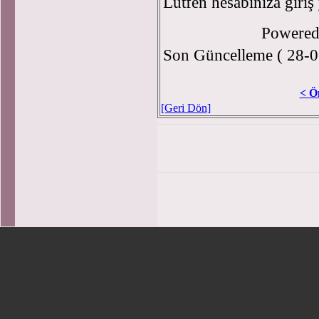
Lütfen hesabınıza giriş
Powere
Son Güncelleme ( 28-0
< Ö
[Geri Dön]