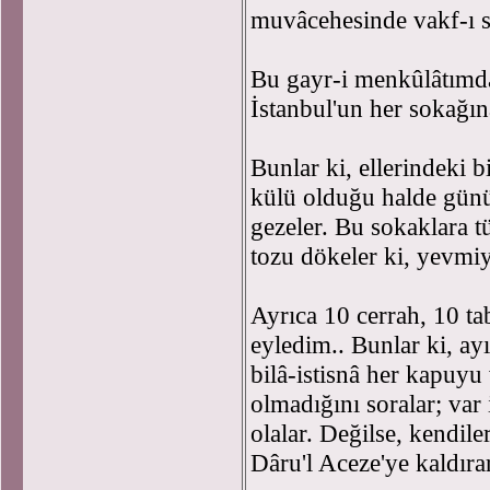
muvâcehesinde vakf-ı s
Bu gayr-i menkûlâtımda
İstanbul'un her sokağına
Bunlar ki, ellerindeki 
külü olduğu halde günün
gezeler. Bu sokaklara t
tozu dökeler ki, yevmiy
Ayrıca 10 cerrah, 10 tab
eyledim.. Bunlar ki, ayı
bilâ-istisnâ her kapuyu
olmadığını soralar; var
olalar. Değilse, kendile
Dâru'l Aceze'ye kaldıra