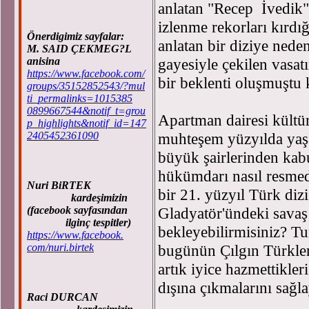
anlatan "Recep İvedik" 
izlenme rekorları kırdı
Önerdigimiz sayfalar:
anlatan bir diziye ned
M. SAID ÇEKMEG?L
gayesiyle çekilen vasat
anisina
https://www.facebook.com/
bir beklenti oluşmuştu 
groups/35152852543/?mul
ti_permalinks=1015385
0899667544&notif_t=grou
Apartman dairesi kültür
p_highlights&notif_id=147
muhteşem yüzyılda yaşam
2405452361090
büyük şairlerinden kabul
hükümdarı nasıl resmed
Nuri BiRTEK
bir 21. yüzyıl Türk diz
kardeşimizin
Gladyatör'ündeki savaş
(facebook sayfasından
ilginç tespitler)
bekleyebilirmisiniz? Tu
https://www.facebook.
bugünün Çılgın Türkleri
com/nuri.birtek
artık iyice hazmettikle
dışına çıkmalarını sağl
Raci DURCAN