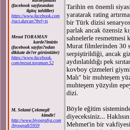
kardeşimizin
Tarihin en önemli siyasi
(facebook sayfasından
ilginç tahliller)
yaratarak rating artırm
https://www.facebook.com
bir Türk dizisi senary
/raci.durcan?fref=ts
parlak ancak özensiz kıy
sahnelerle resmetmesi k
Mesut TORAMAN
karde?imizin
Murat filmlerinden 30 
(facebook sayfas?ndan
serpiştirildiği, ancak g
dikkate de?er görüntüler)
https://www.facebook.
aydınlatıldığı pek sırıt
com/mesut.toraman.52
kovboy çizmeleri giymi
Malı" bir muhteşem yüzy
muhteşem yüzyılın epe
dizi.
Böyle eğitim sisteminde
M. Selami Çekmegil
diyeceksiniz... Haklısın
kimdir!
http://www.biyografya.com
Mehmet'in bir vakfiyes
/biyografi/5959