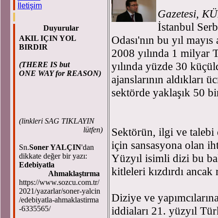
İletişim
Gazetesi,
KÜ
İstanbul Ser
Duyurular
Odası'nın bu yıl mayıs 
AKIL IÇIN YOL
BIRDIR
2008 yılında 1 milyar T
yılında yüzde 30 küçül
(THERE IS but
ONE WAY for REASON)
ajanslarının aldıkları ü
sektörde yaklaşık 50 bin
(
linkleri SAG TIKLAYIN
Sektörün, ilgi ve taleb
lütfen)
için sansasyona olan i
Sn.
Soner YALÇIN
'dan
Yüzyıl isimli dizi bu 
dikkate değer bir yazı:
Edebiyatla
kitleleri kızdırdı ancak r
Ahmaklaştırma
https://www.sozcu.com.tr/
2021/yazarlar/soner-yalcin
Diziye ve yapımcıların
/edebiyatla-ahmaklastirma
iddiaları 21. yüzyıl Tü
-6335565/