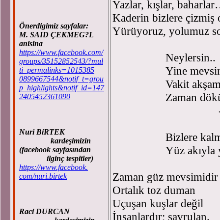
Yazlar, kışlar, baharla
Kaderin bizlere çizmiş 
Önerdigimiz sayfalar:
Yürüyoruz, yolumuz s
M. SAID ÇEKMEG?L
anisina
https://www.facebook.com/
Neylersin..
groups/35152852543/?mul
Yine mevsim s
ti_permalinks=1015385
0899667544&notif_t=grou
Vakit akşamdı
p_highlights&notif_id=147
Zaman dökülmü
2405452361090
-yapr
-yap
Nuri BiRTEK
Bizlere kalmış 
kardeşimizin
Yüz akıyla ya
(facebook sayfasından
ilginç tespitler)
https://www.facebook.
Zaman güz mevsimidir
com/nuri.birtek
Ortalık toz duman
Uçuşan kuşlar değil
Raci DURCAN
İnsanlardır; savrulan.