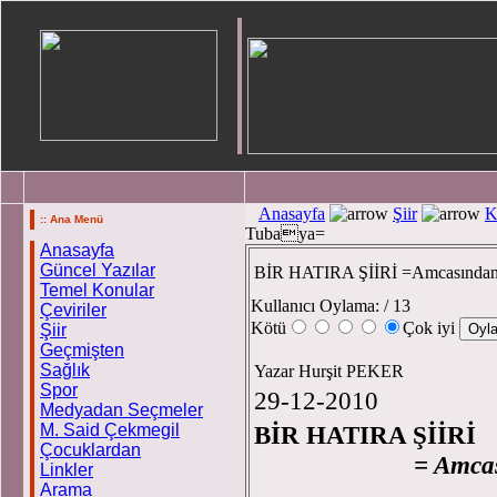
Anasayfa
Şiir
K
:: Ana Menü
Tubaya=
Anasayfa
Güncel Yazılar
BİR HATIRA ŞİİRİ =Amcasında
Temel Konular
Kullanıcı Oylama:
/ 13
Çeviriler
Kötü
Çok iyi
Şiir
Geçmişten
Sağlık
Yazar Hurşit PEKER
Spor
29-12-2010
Medyadan Seçmeler
M. Said Çekmegil
BİR HATIRA ŞİİRİ
Çocuklardan
= Amcasından
Linkler
Arama