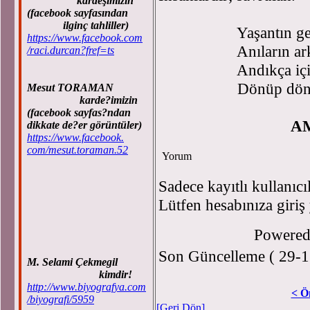
kardeşimizin
(facebook sayfasından
ilginç tahliller)
Yaşantın geride i
https://www.facebook.com
Anıların arkanda 
/raci.durcan?fref=ts
Andıkça için güls
Dönüp dönüp anıl
Mesut TORAMAN
karde?imizin
(facebook sayfas?ndan
AMCA/HUR
dikkate de?er görüntüler)
https://www.facebook.
com/mesut.toraman.52
Yorum
Sadece kayıtlı kullanıcı
Lütfen hesabınıza giriş
Powere
Son Güncelleme ( 29-1
M. Selami Çekmegil
kimdir!
http://www.biyografya.com
< Ö
/biyografi/5959
[Geri Dön]