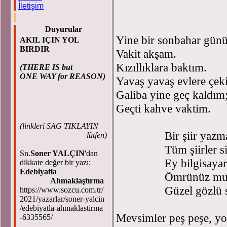
İletişim
Duyurular
Yine bir sonbahar gün
AKIL IÇIN YOL
BIRDIR
Vakit akşam.
Kızıllıklara baktım.
(THERE IS but
ONE WAY for REASON)
Yavaş yavaş evlere çeki
Galiba yine geç kaldım
Geçti kahve vaktim.
(
linkleri SAG TIKLAYIN
Bir şiir yazmamı 
lütfen)
Tüm şiirler sizi
Sn.
Soner YALÇIN
'dan
Ey bilgisayar baş
dikkate değer bir yazı:
Edebiyatla
Ömrünüz mutlulu
Ahmaklaştırma
Güzel gözlü sevi
https://www.sozcu.com.tr/
2021/yazarlar/soner-yalcin
/edebiyatla-ahmaklastirma
Mevsimler peş peşe, yol
-6335565/