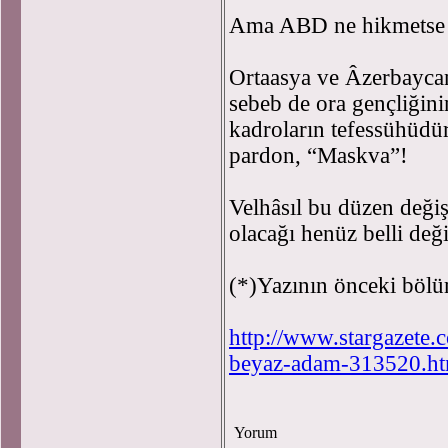
Ama ABD ne hikmetse 
Ortaasya ve Âzerbaycan
sebeb de ora gençliğini
kadroların tefessühüdü
pardon, “Maskva”!
Velhâsıl bu düzen deği
olacağı henüz belli deği
(*)Yazının önceki bölü
http://www.stargazete.
beyaz-adam-313520.h
Yorum