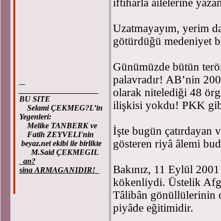
iftiharla âilelerine yaz
Uzatmayayım, yerim dar
götürdüğü medeniyet bi
Günümüzde bütün terörü
palavradır! AB’nin 200
____________________
olarak nitelediği 48 ör
BU SITE
ilişkisi yokdu! PKK gib
Selami ÇEKMEG?L’in
Yegenleri:
Melike TANBERK ve
İşte bugün çatırdayan 
Fatih ZEYVELI'nin
gösteren riyâ âlemi bud
beyaz.net ekibi ile birlikte
M.Said ÇEKMEGIL
an?
Bakınız, 11 Eylül 2001
sina ARMAGANIDIR!
kökenliydi. Üstelik A
Tâlibân gönüllülerinin o
piyâde eğitimidir.