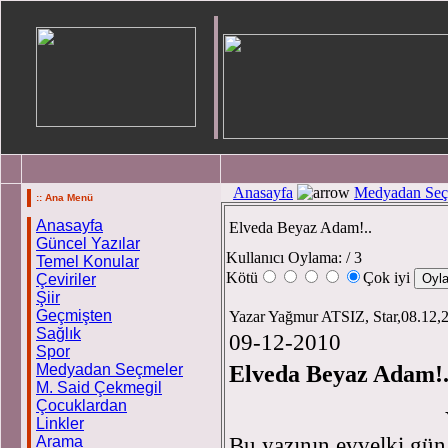
Anasayfa
Medyadan Seç
:: Ana Menü
Anasayfa
Elveda Beyaz Adam!..
Güncel Yazılar
Kullanıcı Oylama:
/ 3
Temel Konular
Kötü
Çok iyi
Çeviriler
Şiir
Geçmişten
Yazar Yağmur ATSIZ, Star,08.12
Sağlık
09-12-2010
Spor
Elveda Beyaz Adam!.
Medyadan Seçmeler
M. Said Çekmegil
Çocuklardan
Linkler
Bu yazının evvelki gün
Arama