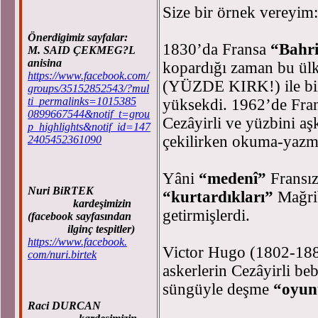
Size bir örnek vereyim:
Önerdigimiz sayfalar:
1830’da Fransa
“Bahri
M. SAID ÇEKMEG?L
anisina
kopardığı zaman bu ül
https://www.facebook.com/
(YÜZDE KIRK!) ile biz
groups/35152852543/?mul
ti_permalinks=1015385
yüksekdi. 1962’de Fran
0899667544&notif_t=grou
Cezâyirli ve yüzbini aş
p_highlights&notif_id=147
çekilirken okuma-yazm
2405452361090
Yâni
“medenî”
Fransı
Nuri BiRTEK
“kurtardıkları”
Mağrib
kardeşimizin
getirmişlerdi.
(facebook sayfasından
ilginç tespitler)
https://www.facebook.
Victor Hugo (1802-1885
com/nuri.birtek
askerlerin Cezâyirli beb
süngüyle deşme
“oyu
Raci DURCAN