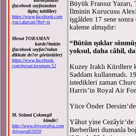
kardeşimizin
Büyük Fransız Yazarı, T
(facebook sayfasından
İlminin Kurucusu Alex
ilginç tahliller)
https://www.facebook.com
işgâlden 17 sene sonra 
/raci.durcan?fref=ts
kaleme almışdır:
Mesut TORAMAN
“Bütün ışıklar sönmü
karde?imizin
(facebook sayfas?ndan
yoksul, daha câhil, d
dikkate de?er görüntüler)
https://www.facebook.
Kuzey Iraklı Kürdlere k
com/mesut.toraman.52
Saddam kullanmadı. 19
istedikleri zaman Churc
Harris’in Royal Air For
Yüce Önder Dersim’de 
M. Selami Çekmegil
kimdir!
Yâhut yine Cezâyir’de 
http://www.biyografya.com
Berberîleri dumanla b
/biyografi/5959