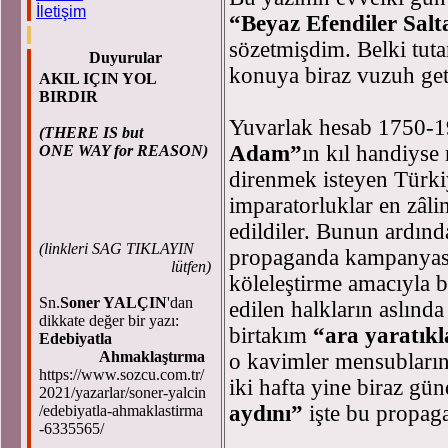
İletişim
“Beyaz Efendiler Salt
sözetmişdim. Belki tut
Duyurular
konuya biraz vuzuh get
AKIL IÇIN YOL
BIRDIR
Yuvarlak hesab 1750-1
(THERE IS but
Adam”
ın kıl handiyse
ONE WAY for REASON)
direnmek isteyen Türki
imparatorluklar en zâli
edildiler. Bunun ardında
(
linkleri SAG TIKLAYIN
propaganda kampanyası 
lütfen)
köleleştirme amacıyla 
Sn.
Soner YALÇIN
'dan
edilen halkların aslında
dikkate değer bir yazı:
birtakım
“ara yaratıkl
Edebiyatla
Ahmaklaştırma
o kavimler mensublarınd
https://www.sozcu.com.tr/
iki hafta yine biraz g
2021/yazarlar/soner-yalcin
aydını”
işte bu propaga
/edebiyatla-ahmaklastirma
-6335565/