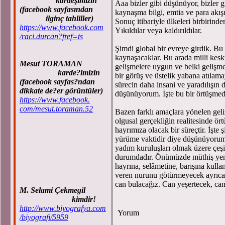
kardeşimizin
Aaa bizler gibi düşünüyor, bizler g
(facebook sayfasından
kaynaşma bilgi, emtia ve para akışı
ilginç tahliller)
Sonuç itibariyle ülkeleri birbirind
https://www.facebook.com
Yıkıldılar veya kaldırıldılar.
/raci.durcan?fref=ts
Şimdi global bir evreye girdik. Bu 
kaynaşacaklar. Bu arada milli keski
Mesut TORAMAN
gelişmelere uygun ve belki gelişme
karde?imizin
bir görüş ve üstelik yabana atılam
(facebook sayfas?ndan
sürecin daha insani ve yaradılışı
dikkate de?er görüntüler)
düşünüyorum. İşte bu bir örtüşmed
https://www.facebook.
com/mesut.toraman.52
Bazen farklı amaçlara yönelen geli
olgusal gerçekliğin realitesinde ör
hayrımıza olacak bir süreçtir. İşt
yürüme vaktidir diye düşünüyorum
yadım kuruluşları olmak üzere çeşit
durumdadır. Önümüzde müthiş yeni 
hayrına, selâmetine, barışına kull
veren nurunu götürmeyecek ayrıca o
can bulacağız. Can yeşertecek, ca
M. Selami Çekmegil
kimdir!
http://www.biyografya.com
Yorum
/biyografi/5959