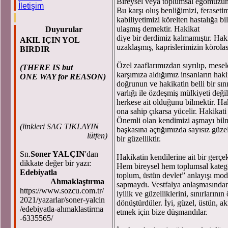
Bireysel veya toplumsal egomuzun sı
İletişim
Bu karşı oluş benliğimizi, feraset
kabiliyetimizi körelten hastalığa 
ulaşmış demektir. Hakikat
Duyurular
diye bir derdimiz kalmamıştır. Ha
AKIL IÇIN YOL
uzaklaşmış, kaprislerimizin körolası
BIRDIR
Özel zaaflarımızdan sıyrılıp, mese
(THERE IS but
karşımıza aldığımız insanların ha
ONE WAY for REASON)
doğrunun ve hakikatin belli bir sı
varlığı ile özdeşmiş mülkiyeti değ
herkese ait olduğunu bilmektir. Hakik
ona sahip çıkarsa yücelir. Hakik
Önemli olan kendimizi aşmayı bilm
(
linkleri SAG TIKLAYIN
başkasına açtığımızda sayısız güzelli
lütfen)
bir güzelliktir.
Sn.
Soner YALÇIN
'dan
Hakikatin kendilerine ait bir gerçek
dikkate değer bir yazı:
Hem bireysel hem toplumsal katego
Edebiyatla
toplum, üstün devlet” anlayışı mod
Ahmaklaştırma
sapmaydı. Vestfalya anlaşmasından
https://www.sozcu.com.tr/
iyilik ve güzelliklerini, sınırların
2021/yazarlar/soner-yalcin
dönüştürdüler. İyi, güzel, üstün, a
/edebiyatla-ahmaklastirma
etmek için bize düşmandılar.
-6335565/