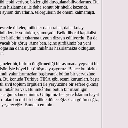
ibi tepki veriyor, bizler gibi duygulanabiliyorlarmış. Bu
nın hızlanması ile daha somut bir nitelik kazandı.
en ayıran duvarların, telörgülerin de önemi kalmamıştı.
evrede ülkeler, milletler daha rahat, daha kolay
nlikler de yontuldu, yumuşadı. Belki liberal kapitalist
ler birilerinin çıkarına uygun dizayn ediliyordu. Bu da
ayacak bir görüş. Ama ben, içine girdiğimiz bu yeni
n doğasına daha uygun imkânlar hazırlamakta olduğunu
ir.
şmeler hiç birinin öngörmediği bir aşamada yepyeni bir
tüşür. İşte böyel bir örtüşme yaşıyoruz. Bence bu bizim
e şimdi yakınlarımızdan başlayarak bütün bir yeryüzüne
. Bu konuda Türkiye TİKA gibi resmi kurumları, başta
li sivil toplum örgütleri ile yeryüzüne bir sefere çıkmış
imkânlar var. Bu imkânları bütün bir insanlığın
anacağımızdan eminim. Gittiğimiz her yere İslâmın hayat
ralardan diri bir benlikle döneceğiz. Can götüreceğiz,
n yeşereceğiz. Bundan eminim.