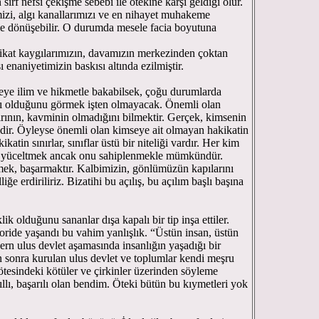
rf nefsi çekişme sebebi ile ötekine karşı geldiği olur.
imizi, algı kanallarımızı ve en nihayet muhakeme
bile dönüşebilir. O durumda mesele facia boyutuna
kikat kaygılarımızın, davamızın merkezinden çoktan
 enaniyetimizin baskısı altında ezilmiştir.
leye ilim ve hikmetle bakabilsek, çoğu durumlarda
klı olduğunu görmek işten olmayacak. Önemli olan
nırının, kavminin olmadığını bilmektir. Gerçek, kimsenin
ildir. Öyleyse önemli olan kimseye ait olmayan hakikatin
atin sınırlar, sınıflar üstü bir niteliği vardır. Her kim
ati yüceltmek ancak onu sahiplenmekle mümkündür.
ek, başarmaktır. Kalbimizin, gönlümüzün kapılarını
ğe erdiriliriz. Bizatihi bu açılış, bu açılım başlı başına
lik olduğunu sananlar dışa kapalı bir tip inşa ettiler.
ride yaşandı bu vahim yanlışlık. “Üstün insan, üstün
ern ulus devlet aşamasında insanlığın yaşadığı bir
 sonra kurulan ulus devlet ve toplumlar kendi meşru
ın ötesindeki kötüler ve çirkinler üzerinden söyleme
kıllı, başarılı olan bendim. Öteki bütün bu kıymetleri yok