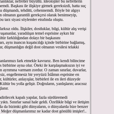
nlıklar, nefretler büyüttü. İdeolojiler bu nefretlerin
emdi. Başkası ile ilişkiye girmek gereksizdi, hatta suç
sı düşmandı, tehditti, cehennemdi. Böyle bir algıyı
en olmanın garantili gerekçesi olarak benimseyip,
bu tarz siyasi söylemler etrafında oluştu.
ksız oldu. İlişkiler, dostluklar, bilgi, kültür alış verişi
şananlar, yaradılışın temel esprisine aykırı bir
ltür farklılığından dolayı bir başkasını
arı, aynı inancın kuşatıcılığı içinde birbirine bağlamış,
klar, düşmanlığın değil dost olmanın vesilesi telakki
yanlarımızı fark etmekle kavrarız. Ben kendi bilincime
 birbirine ayna olur. Öteki ile karşılaşmaksızın iyi ve
n ayrımına varmam zordur. O zaman sınırlar, duvarlar,
siz, engellemesiz bir yeryüzü İslâmın esprisine en
 kültürler, anlayışlar, birbirleri ile en ileri düzeyde
Kültür bu yolla gelişir. Doğruların, yanlışların; aracısız
lanır.
dirilecek kapalı yapılar, fazla sürdüremedi
ıktı. Sınırlar sanal hale geldi. Özellikle bilgi ve iletişim
zda da bizimki gibi dünyaların, o dünyalarda bize benzer
. Meğer düşmanlarımız ne kadar dost gönüllü imişler!..