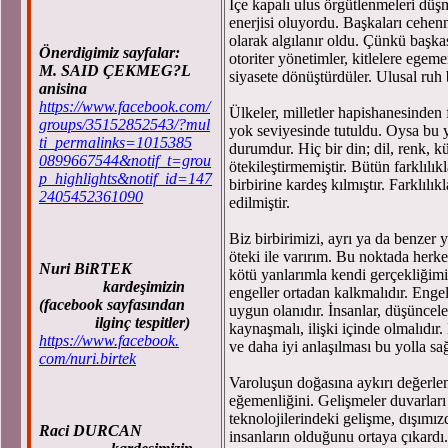
İçe kapalı ulus örgütlenmeleri düşma
enerjisi oluyordu. Başkaları cehenn
olarak algılanır oldu. Çünkü başka
Önerdigimiz sayfalar:
otoriter yönetimler, kitlelere egem
M. SAID ÇEKMEG?L
siyasete dönüştürdüler. Ulusal ruh 
anisina
https://www.facebook.com/
Ülkeler, milletler hapishanesinden far
groups/35152852543/?mul
yok seviyesinde tutuldu. Oysa bu ya
ti_permalinks=1015385
durumdur. Hiç bir din; dil, renk, kü
0899667544&notif_t=grou
ötekileştirmemiştir. Bütün farklılıkl
p_highlights&notif_id=147
birbirine kardeş kılmıştır. Farklılı
2405452361090
edilmiştir.
Biz birbirimizi, ayrı ya da benzer 
öteki ile varırım. Bu noktada herkes
Nuri BiRTEK
kötü yanlarımla kendi gerçekliğimi
kardeşimizin
engeller ortadan kalkmalıdır. Engel
(facebook sayfasından
uygun olanıdır. İnsanlar, düşünceler,
ilginç tespitler)
kaynaşmalı, ilişki içinde olmalıdır. 
https://www.facebook.
ve daha iyi anlaşılması bu yolla sağ
com/nuri.birtek
Varoluşun doğasına aykırı değerlen
eğemenliğini. Gelişmeler duvarları y
teknolojilerindeki gelişme, dışımı
Raci DURCAN
insanların olduğunu ortaya çıkardı