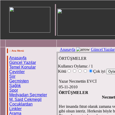
Anasayfa
Güncel Yazılar
:: Ana Menü
Anasayfa
ÖRTÜŞMELER
Güncel Yazılar
Kullanıcı Oylama:
/ 1
Temel Konular
Kötü
Çok iyi
Çeviriler
Şiir
Geçmişten
Yazar Necmettin EVCİ
Sağlık
05-11-2010
Spor
ÖRTÜŞMELER
Medyadan Seçmeler
Necmet
M. Said Çekmegil
Çocuklardan
Her insanda fıtrat olarak zamana v
Linkler
gibi olsun isteriz. Herkesin böyle bi
Arama