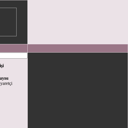
işi
ayısı
yaretçi