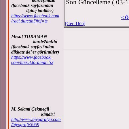
kardeşimizin
Son Güncelleme ( 03-1
(facebook sayfasından
ilginç tahliller)
https://www.facebook.com
< Ö
/raci.durcan?fref=ts
[Geri Dön]
Mesut TORAMAN
karde?imizin
(facebook sayfas?ndan
dikkate de?er görüntüler)
https://www.facebook.
com/mesut.toraman.52
M. Selami Çekmegil
kimdir!
http://www.biyografya.com
/biyografi/5959