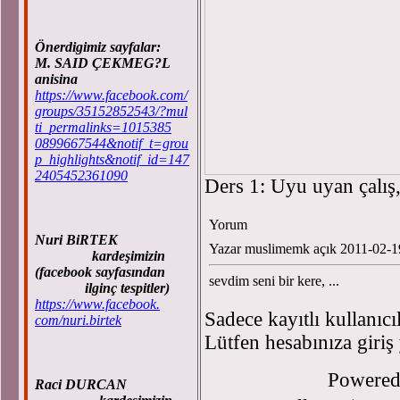
Önerdigimiz sayfalar:
M. SAID ÇEKMEG?L
anisina
https://www.facebook.com/
groups/35152852543/?mul
ti_permalinks=1015385
0899667544&notif_t=grou
p_highlights&notif_id=147
2405452361090
Ders 1: Uyu uyan çalış,
Yorum
Nuri BiRTEK
Yazar muslimemk açık 2011-02-1
kardeşimizin
(facebook sayfasından
sevdim seni bir kere, ...
ilginç tespitler)
https://www.facebook.
Sadece kayıtlı kullanıcı
com/nuri.birtek
Lütfen hesabınıza giriş
Powere
Raci DURCAN