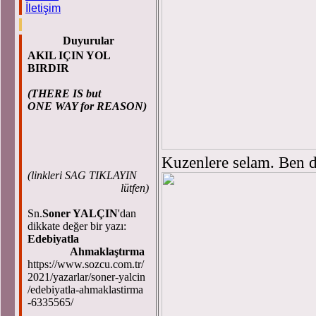
İletişim
Duyurular
AKIL IÇIN YOL
BIRDIR
(THERE IS but
ONE WAY for REASON)
Kuzenlere selam. Ben d
(
linkleri SAG TIKLAYIN
lütfen)
Sn.
Soner YALÇIN
'dan
dikkate değer bir yazı:
Edebiyatla
Ahmaklaştırma
https://www.sozcu.com.tr/
2021/yazarlar/soner-yalcin
/edebiyatla-ahmaklastirma
-6335565/