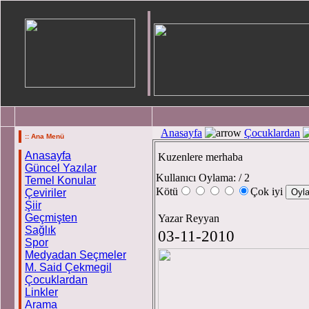
Anasayfa
Çocuklardan
:: Ana Menü
Anasayfa
Kuzenlere merhaba
Güncel Yazılar
Kullanıcı Oylama:
/ 2
Temel Konular
Kötü
Çok iyi
Çeviriler
Şiir
Geçmişten
Yazar Reyyan
Sağlık
03-11-2010
Spor
Medyadan Seçmeler
M. Said Çekmegil
Çocuklardan
Linkler
Arama