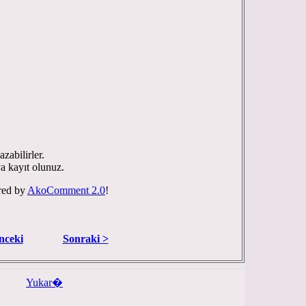
zabilirler.
ya kayıt olunuz.
red by
AkoComment 2.0
!
nceki
Sonraki >
Yukar�