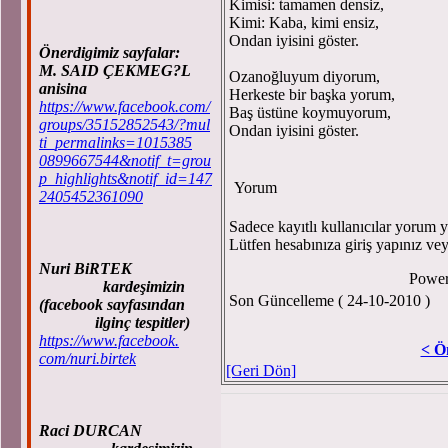
Kimisi: tamamen densiz,
Kimi: Kaba, kimi ensiz,
Ondan iyisini göster.
Önerdigimiz sayfalar:
M. SAID ÇEKMEG?L
Ozanoğluyum diyorum,
anisina
Herkeste bir başka yorum,
https://www.facebook.com/
Baş üstüne koymuyorum,
groups/35152852543/?mul
Ondan iyisini göster.
ti_permalinks=1015385
0899667544&notif_t=grou
p_highlights&notif_id=147
Yorum
2405452361090
Sadece kayıtlı kullanıcılar yorum ya
Lütfen hesabınıza giriş yapınız ve
Nuri BiRTEK
Powe
kardeşimizin
Son Güncelleme ( 24-10-2010 )
(facebook sayfasından
ilginç tespitler)
https://www.facebook.
< Ö
com/nuri.birtek
[Geri Dön]
Raci DURCAN