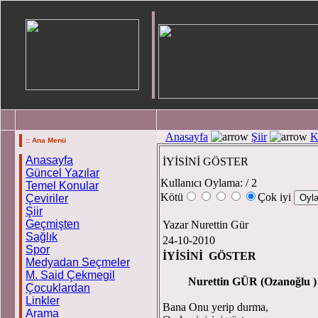
Anasayfa
Şiir
K
:: Ana Menü
Anasayfa
İYİSİNİ GÖSTER
Güncel Yazılar
Kullanıcı Oylama:
/ 2
Temel Konular
Kötü
Çok iyi
Çeviriler
Şiir
Geçmişten
Yazar Nurettin Gür
Sağlık
24-10-2010
Spor
İYİSİNİ GÖSTER
Medyadan Seçmeler
M. Said Çekmegil
Nurettin GÜR (O
Çocuklardan
Linkler
Bana Onu yerip durma,
Arama