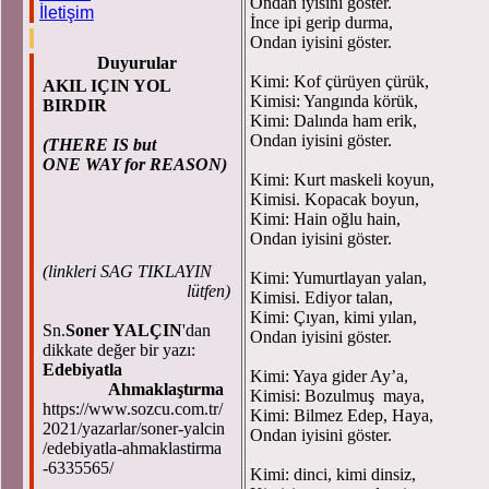
Ondan iyisini göster.
İletişim
İnce ipi gerip durma,
Ondan iyisini göster.
Duyurular
Kimi: Kof çürüyen çürük,
AKIL IÇIN YOL
Kimisi: Yangında körük,
BIRDIR
Kimi: Dalında ham erik,
Ondan iyisini göster.
(THERE IS but
ONE WAY for REASON)
Kimi: Kurt maskeli koyun,
Kimisi. Kopacak boyun,
Kimi: Hain oğlu hain,
Ondan iyisini göster.
(
linkleri SAG TIKLAYIN
Kimi: Yumurtlayan yalan,
lütfen)
Kimisi. Ediyor talan,
Kimi: Çıyan, kimi yılan,
Sn.
Soner YALÇIN
'dan
Ondan iyisini göster.
dikkate değer bir yazı:
Edebiyatla
Kimi: Yaya gider Ay’a,
Ahmaklaştırma
Kimisi: Bozulmuş maya,
https://www.sozcu.com.tr/
Kimi: Bilmez Edep, Haya,
2021/yazarlar/soner-yalcin
Ondan iyisini göster.
/edebiyatla-ahmaklastirma
-6335565/
Kimi: dinci, kimi dinsiz,