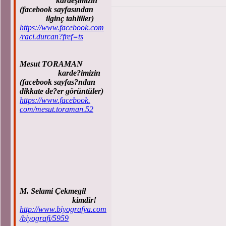
kardeşimizin
(facebook sayfasından
ilginç tahliller)
https://www.facebook.com
/raci.durcan?fref=ts
Mesut TORAMAN
karde?imizin
(facebook sayfas?ndan
dikkate de?er görüntüler)
https://www.facebook.
com/mesut.toraman.52
M. Selami Çekmegil
kimdir!
http://www.biyografya.com
/biyografi/5959