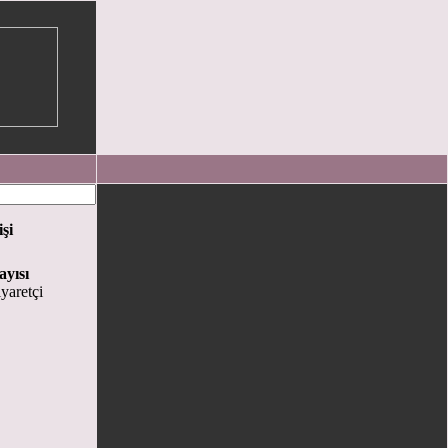
işi
ayısı
yaretçi