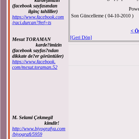
kardeşimizin
(facebook sayfasından
Powe
ilginç tahliller)
Son Güncelleme ( 04-10-2010 )
https://www.facebook.com
/raci.durcan?fref=ts
< Ö
[Geri Dön]
Mesut TORAMAN
karde?imizin
(facebook sayfas?ndan
dikkate de?er görüntüler)
https://www.facebook.
com/mesut.toraman.52
M. Selami Çekmegil
kimdir!
http://www.biyografya.com
/biyografi/5959