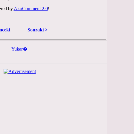
red by
AkoComment 2.0
!
nceki
Sonraki >
Yukar�