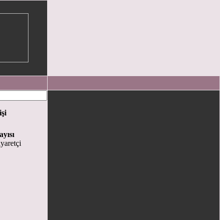
işi
ayısı
yaretçi