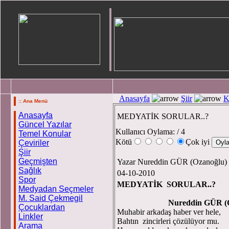
Anasayfa
Şiir
K
:: Ana Menü
Anasayfa
MEDYATİK SORULAR..?
Güncel Yazılar
Kullanıcı Oylama:
/ 4
Temel Konular
Kötü
Çok iyi
Çeviriler
Şiir
Geçmişten
Yazar Nureddin GÜR (Ozanoğlu)
Sağlık
04-10-2010
Spor
MEDYATİK SORULAR..?
Medyadan Seçmeler
M. Said Çekmegil
Nureddin GÜR (Oza
Çocuklardan
Muhabir arkadaş haber ver hele,
Linkler
Bahtın zincirleri çözülüyor mu.
Arama