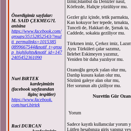
İzmir,İstanbul da Denizler nasıl,
Körfezde, Haliçte yüzülüyor mu.
Önerdigimiz sayfalar:
Gezler göz içinde, tetik parmakta,
M. SAID ÇEKMEG?L
Kan kokuyor her tepede, tırnakta,
anisina
Tunceli de, Hakkari de, Şırnak ta,
https://www.facebook.com/
Caddede, sokakta geziliyor mu.
groups/35152852543/?mul
ti_permalinks=1015385
Türkmen imiz, Çerkez imiz, Lazım
0899667544&notif_t=grou
Aynı Türküleri çalar sazımız,
p_highlights&notif_id=147
İlelebet Eskimeyen yazımız,
2405452361090
Yeniden bir daha yazılıyor mu.
Ozanoğlu gerçek yalan olur mu,
Darılıp kusura kalan olur mu,
Nuri BiRTEK
Sözünü galeye alan olur mu,
kardeşimizin
Her sorunun altı çiziliyor mu.
(facebook sayfasından
ilginç tespitler)
Nurettin Gür Ozan
https://www.facebook.
com/nuri.birtek
Yorum
Sadece kayıtlı kullanıcılar yorum ya
Raci DURCAN
Lütfen hesabınıza giriş yapınız ve