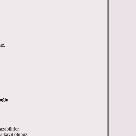
ız,
oğlu
zabilirler.
ya kayıt olunuz.