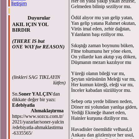
Her on yılda yakıp yıkan zelzele,
İletişim
Gelmeden bilinip seziliyor mu.
Ödül alıyor mu yan gelip yatan,
Duyurular
Yan gelip yatana Rahmet okutan,
AKIL IÇIN YOL
Virüs imal eden, zehir dağıtan,
BIRDIR
Yılanların başı eziliyor mu.
(THERE IS but
Sıkıştığı zaman boynunu büken,
ONE WAY for REASON)
Fitne tohumunu her yöne eken,
On yıllardır kan akıtıp yaş döken,
Düşmanın mezarı kazılıyor mu
Yüreği olanın bileği var mı,
(
linkleri SAG TIKLAYIN
Şeytan sürüsünün Meleği var mı,
lütfen)
Her kumun küreği, eleği var mı,
İnceler kabadan süzülüyor mu.
Sn.
Soner YALÇIN
'dan
dikkate değer bir yazı:
Sebep orta yerde bilinen neden,
Edebiyatla
Döner mi yolundan yanlışa giden,
Ahmaklaştırma
Yediği Ekmeğe ihanet eden,
https://www.sozcu.com.tr/
Hainler kurşuna diziliyor mu.
2021/yazarlar/soner-yalcin
/edebiyatla-ahmaklastirma
Havadisler önemlidir velhasıl,ü
-6335565/
Ankara dan gözleniyor her usul,