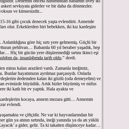
cuğudur. Dedemin önceki hanımından babamın üvey iki
 askeri sevkıyata giderler ve bir daha da dönmezler.
oksun ve kimsesizdir...
-16 gibi çocuk denecek yaşta evlendirir. Annemle
ları olur. Erkeklerden biri bebekken, iki kız kardeşim
 Anlatıldığına göre hiç sırtı yere gelmemiş. Güçlü bir
urtturan pehlivan… Babamla 60 yıl beraber yaşadık, hep
kadar… Hiç bir gücün yere düşüremediği sırtını ikinci eşi
nlığım da, insanlığımda tarih oldu
.” derdi.
n miras kalan arazileri vardı. Zamanla ineğimiz,
. Bunlar hayatımızın ayrılmaz parçasıydı. Onlarla
kardeşlerim dedemden kalan iki gözlü (oda demeyelim) ve
lanılan evimizde büyüdük. Artık bizler büyümüş ve nüfus
zere iki katlı bir ev yaptık. Hala ayakta ve
 kardeşlerim kocaya, annem mezara gitti… Annemin
rar evlendi.
yaşamakta ve çiftçidir. Ne var ki hayvanlarından bir
her gün ya atının sırtında, ineği yanında ya da atı yüklü
ayacık’ a gider, gelir. Ta ki takatten düşünceye kadar…