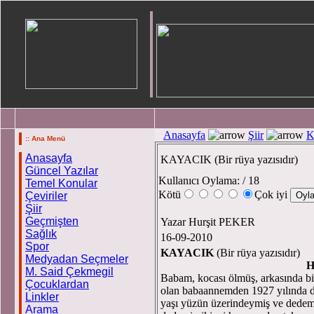
Anasayfa
Şiir
K
:: Ana Menü
Anasayfa
KAYACIK (Bir rüya yazısıdır)
Güncel Yazılar
Kullanıcı Oylama:
/ 18
Temel Konular
Kötü
Çok iyi
Çeviriler
Şiir
Geçmişten
Yazar Hurşit PEKER
Sağlık
16-09-2010
Spor
KAYACIK
(Bir rüya yazısıdır)
Medyadan Seçmeler
H
M. Said Çekmegil
Babam, kocası ölmüş, arkasında bi
Çocuklardan
olan babaannemden 1927 yılında 
Linkler
yaşı yüzün üzerindeymiş ve dedem
Arama