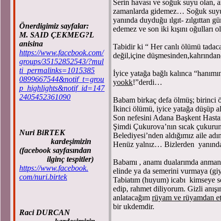
Serin havası ve soğuk suyu olan, a
zamanlarda gidemez… Soğuk suyun
yanında duyduğu ılgıt- zılgıttan gü
Önerdigimiz sayfalar:
edemez ve son iki kışını oğulları o
M. SAID ÇEKMEG?L
anisina
Tabidir ki “ Her canlı ölümü tadac
https://www.facebook.com/
değil,içine düşmesinden,kahrında
groups/35152852543/?mul
ti_permalinks=1015385
İyice yatağa bağlı kalınca “hanımı
0899667544&notif_t=grou
yookk
!”derdi…
p_highlights&notif_id=147
2405452361090
Babam birkaç defa ölmüş; birinci
İkinci ölümü, iyice yatağa düşüp 
Son nefesini Adana Başkent Hast
Şimdi Çukurova’nın sıcak çukuru
Nuri BiRTEK
Belediyesi’nden aldığımız aile adı
kardeşimizin
Henüz yalnız… Bizlerden yanınd
(facebook sayfasından
ilginç tespitler)
Babamı , anamı dualarımda anmanın
https://www.facebook.
elinde ya da semerini vurmaya (gi
com/nuri.birtek
Tabiatım (huyum) icabı kimseye 
edip, rahmet diliyorum. Gizli anışı
anlatacağım
rüyam ve rüyamdan etk
bir ukdemdir.
Raci DURCAN