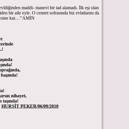
vliliğinden maddi- manevi bir tad alamadı. İlk eşi olan
den bir aile eyle. O cennet sofrasında biz evlatlarını da
ailesine kat…’’AMİN
ce
erinde
.!
aşında
aşında!
toprağında,
 başında!
da!
ırsın nihayet,
n taşında!
HURŞİT PEKER/06/09/2010