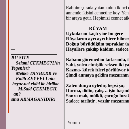
Rabbim şurada yatan kulun ikinci e
annemle ikisini cennetine koy. Yeni
bir araya getir. Hepimizi cennet 
RÜYAM
Uykularım kaçtı yine bu gece
Rüyalarım ayrı ayrı birer bilme
Doğup büyüdüğüm topraklar üz
Hayallere çakılıp kaldım, sadece.
____________________
BU SITE
Babamı göremedim tarlasında, t
Selami ÇEKMEG?L’in
Sahi, yolcu etmiştik seksen iki y
Yegenleri:
Kazma- kürek izleri görülüyor 
Melike TANBERK ve
Şimdi anmaya geldim mezarının
Fatih ZEYVELI'nin
beyaz.net ekibi ile birlikte
Zaten dünya öyledir, hepsi şu;
M.Said ÇEKMEGIL
Durma, didin, çalış… işin başın
an?
Sonra malı, mülkü, çocuğu bırak
sina ARMAGANIDIR!
Sadece tarihtir.. yazılır mezarını
Yorum