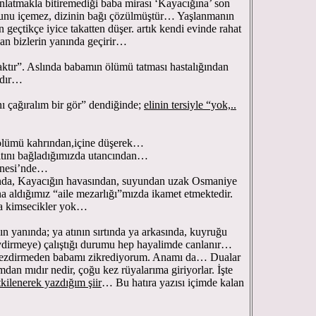
nlatmakla bitiremediği baba mirası ‘Kayacığına’ son
u içemez, dizinin bağı çözülmüştür… Yaşlanmanın
n geçtikçe iyice takatten düşer. artık kendi evinde rahat
lan bizlerin yanında geçirir…
aktır”. Aslında babamın ölümü tatması hastalığından
ndır…
nı çağıralım bir gör” dendiğinde;
elinin tersiyle “yok,..
 ölümü kahrından,içine düşerek…
altını bağladığımızda utancından…
anesi’nde…
nda, Kayacığın havasından, suyundan uzak Osmaniye
na aldığımız “aile mezarlığı”mızda ikamet etmektedir.
a kimsecikler yok…
 yanında; ya atının sırtında ya arkasında, kuyruğu
ydirmeye) çalıştığı durumu hep hayalimde canlanır…
sezdirmeden babamı zikrediyorum. Anamı da… Dualar
mdan mıdır nedir, çoğu kez rüyalarıma giriyorlar. İşte
ilenerek yazdığım şiir
… Bu hatıra yazısı içimde kalan