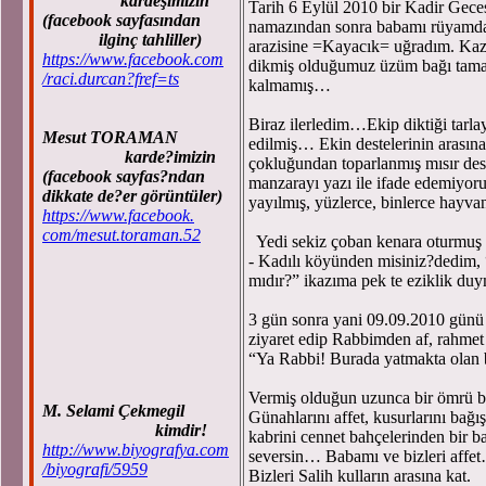
kardeşimizin
Tarih 6 Eylül 2010 bir Kadir Gece
(facebook sayfasından
namazından sonra babamı rüyamda
ilginç tahliller)
arazisine =Kayacık= uğradım. Kaz
https://www.facebook.com
dikmiş olduğumuz üzüm bağı tamam
/raci.durcan?fref=ts
kalmamış…
Biraz ilerledim…Ekip diktiği tarlay
Mesut TORAMAN
edilmiş… Ekin destelerinin arasına 
karde?imizin
çokluğundan toparlanmış mısır de
(facebook sayfas?ndan
manzarayı yazı ile ifade edemiyor
dikkate de?er görüntüler)
yayılmış, yüzlerce, binlerce hayv
https://www.facebook.
com/mesut.toraman.52
Yedi sekiz çoban kenara oturmuş
- Kadılı köyünden misiniz?dedim, “
mıdır?” ikazıma pek te eziklik duy
3 gün sonra yani 09.09.2010 günü
ziyaret edip Rabbimden af, rahmet
“Ya Rabbi! Burada yatmakta ola
Vermiş olduğun uzunca bir ömrü bu
M. Selami Çekmegil
Günahlarını affet, kusurlarını bağış
kimdir!
kabrini cennet bahçelerinden bir b
http://www.biyografya.com
seversin… Babamı ve bizleri affet
/biyografi/5959
Bizleri Salih kulların arasına kat.