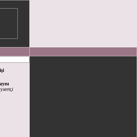
işi
ayısı
yaretçi