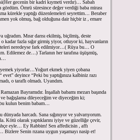
si(Her gecenin bir kadri kıymeti verdır)… Sabah
 gördüm. Ömrü süresince değer verdiği baba mirası
ma kürekle yaptığı düzenlemeleri seyrettim… Beraber
en yok olmuş, bağ olduğuna dair hiçbir iz , emare
a uğradım. Mısır darısı ekilmiş, biçilmiş, deste
o kadar fazla sığır girmiş yiyor, otluyor ki, hayvanların
steleri neredeyse fark edilmiyor…( Rüya bu… O
um. Edilemez de…) Tarlanın her tarafına üşüşmüş,
an…
 yemek yiyorlar…Yoğurt ekmek yiyen çobana
 evet” deyince “Peki bu yaptığınıza kalbiniz razı
madı, o taraflı olmadı. Uyandım.
 Ramazan Bayramıdır. İnşallah babamı mezarı başında
 ve bağışlama dileyeceğim ve diyeceğim ki;
n bu kulun benim babam…
 dünyada harcadı. Sana sığınıyor ve yalvarıyorum.
la. Kötü olarak yaptıklarını iyiye ve güzelliğe çevir,
ahçe eyle… Ey Rabbim! Sen affedicisin , affı
… Bizlere Senin rızana uygun yaşamayı nasip et!