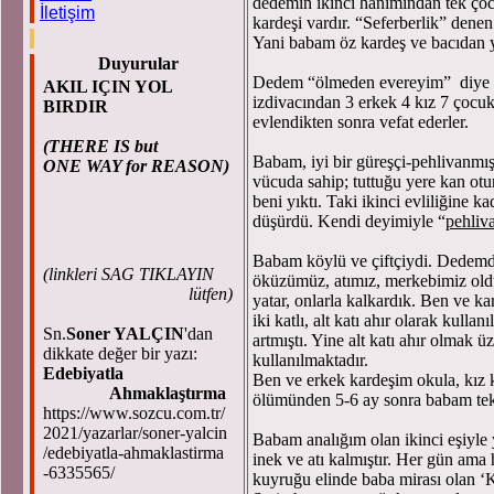
dedemin ikinci hanımından tek ço
İletişim
kardeşi vardır. “Seferberlik” denen
Yani babam öz kardeş ve bacıdan y
Duyurular
Dedem “ölmeden evereyim” diye 15
AKIL IÇIN YOL
izdivacından 3 erkek 4 kız 7 çocuk
BIRDIR
evlendikten sonra vefat ederler.
(THERE IS but
Babam, iyi bir güreşçi-pehlivanmış.
ONE WAY for REASON)
vücuda sahip; tuttuğu yere kan ot
beni yıktı. Taki ikinci evliliğine 
düşürdü. Kendi deyimiyle “
pehliva
Babam köylü ve çiftçiydi. Dedemde
(
linkleri SAG TIKLAYIN
öküzümüz, atımız, merkebimiz oldu
lütfen)
yatar, onlarla kalkardık. Ben ve 
iki katlı, alt katı ahır olarak kul
Sn.
Soner YALÇIN
'dan
artmıştı. Yine alt katı ahır olmak ü
dikkate değer bir yazı:
kullanılmaktadır.
Edebiyatla
Ben ve erkek kardeşim okula, kız
Ahmaklaştırma
ölümünden 5-6 ay sonra babam tek
https://www.sozcu.com.tr/
2021/yazarlar/soner-yalcin
Babam analığım olan ikinci eşiyle 
/edebiyatla-ahmaklastirma
inek ve atı kalmıştır. Her gün ama 
-6335565/
kuyruğu elinde baba mirası olan ‘K