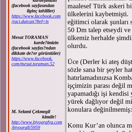
kardeşimizin
maalesef Türk askeri bi
(facebook sayfasından
ilginç tahliller)
ülkelerini kaybetmişti.
https://www.facebook.com
eğitimci olarak şunlar
/raci.durcan?fref=ts
50 Dm talep etseydi ve 
ülkemiz herhalde şimd
Mesut TORAMAN
karde?imizin
olurdu.
(facebook sayfas?ndan
dikkate de?er görüntüler)
https://www.facebook.
Üce (Derler ki ateş dü
com/mesut.toraman.52
sözle sana bir şeyler ha
hatırlamadınızsa Komba
işçimizin parası değil m
yapamadığı işi kendisi 
yürek dağlıyor değil m
konulara değinilmemiş:
M. Selami Çekmegil
kimdir!
http://www.biyografya.com
Konu Kur’an olunca m
/biyografi/5959