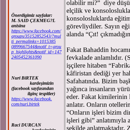
olabilir mi?” diye dü
elçilik ve konsoloslukla
Önerdigimiz sayfalar:
konsolosluklarda eğitim 
M. SAID ÇEKMEG?L
görevliydiler. Sayın eğ
anisina
https://www.facebook.com/
alanda “Çıt! çıkmadığın
groups/35152852543/?mul
ti_permalinks=1015385
0899667544&notif_t=grou
Fakat Bahaddin hocamın
p_highlights&notif_id=147
fevkalade anlamlıdır. (
2405452361090
işçilere hitaben “Fabri
kâfiristan dediği yer h
Nuri BiRTEK
Safahatında. Bizim baş
kardeşimizin
yağınca insanların yürü
(facebook sayfasından
ilginç tespitler)
eder. Fakat kimilerinin
https://www.facebook.
anlatır. Onların oteller
com/nuri.birtek
“Onların işleri bizim d
işleri gibi” anlatımıyla
Raci DURCAN
şekilde anlatmaktadır.