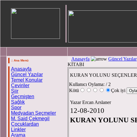
Anasayfa
Güncel Yazılar
:: Ana Menü
KİTABI
Anasayfa
Güncel Yazılar
KURAN YOLUNU SEÇENLERİ
Temel Konular
Kullanıcı Oylama:
/ 2
Çeviriler
Kötü
Çok iyi
Şiir
Geçmişten
Sağlık
Yazar Ercan Arslaner
Spor
12-08-2010
Medyadan Seçmeler
M. Said Çekmegil
KURAN YOLUNU SE
Çocuklardan
Linkler
Arama