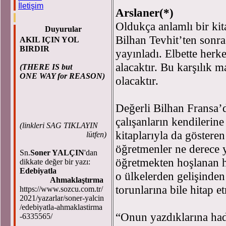
İletişim
Arslaner(*)
Oldukça anlamlı bir ki
Duyurular
Bilhan Tevhit’ten sonra
AKIL IÇIN YOL
BIRDIR
yayınladı. Elbette herke
alacaktır. Bu karşılık
(THERE IS but
ONE WAY for REASON)
olacaktır.
Değerli Bilhan Fransa’
çalışanların kendilerine
(
linkleri SAG TIKLAYIN
kitaplarıyla da göstere
lütfen)
öğretmenler ne derece y
Sn.
Soner YALÇIN
'dan
öğretmekten hoşlanan 
dikkate değer bir yazı:
Edebiyatla
o ülkelerden gelişinden s
Ahmaklaştırma
torunlarına bile hitap 
https://www.sozcu.com.tr/
2021/yazarlar/soner-yalcin
/edebiyatla-ahmaklastirma
“Onun yazdıklarına ha
-6335565/