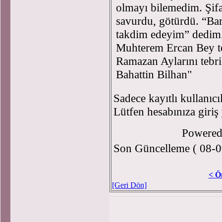
olmayı bilemedim. Şifah
savurdu, götürdü. “Bar
takdim edeyim” dedim
Muhterem Ercan Bey teş
Ramazan Aylarını tebri
Bahattin Bilhan"
Sadece kayıtlı kullanıcı
Lütfen hesabınıza giriş
Powere
Son Güncelleme ( 08-0
< Ö
[Geri Dön]