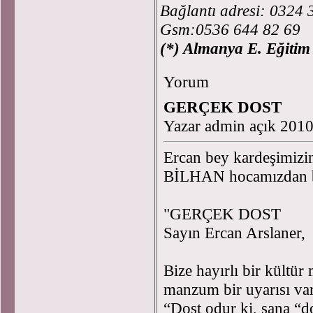
Bağlantı adresi: 0324 
Gsm:0536 644 82 69
(*) Almanya E. Eğitim
Yorum
GERÇEK DOST
Yazar admin açık 201
Ercan bey kardeşimizin 
BİLHAN hocamızdan bir
"GERÇEK DOST
Sayın Ercan Arslaner,
Bize hayırlı bir kültür
manzum bir uyarısı var
“Dost odur ki, sana “