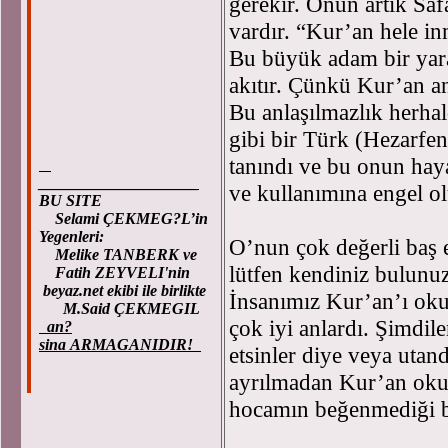
gerekir. Onun artık Saf
vardır. “Kur’an hele i
Bu büyük adam bir yara
akıtır. Çünkü Kur’an an
Bu anlaşılmazlık herhal
gibi bir Türk (Hezarfe
tanındı ve bu onun hay
____________________
ve kullanımına engel 
BU SITE
Selami ÇEKMEG?L’in
Yegenleri:
O’nun çok değerli baş e
Melike TANBERK ve
lütfen kendiniz bulunuz
Fatih ZEYVELI'nin
beyaz.net ekibi ile birlikte
İnsanımız Kur’an’ı oku
M.Said ÇEKMEGIL
çok iyi anlardı. Şimdile
an?
sina ARMAGANIDIR!
etsinler diye veya utand
ayrılmadan Kur’an okut
hocamın beğenmediği bi