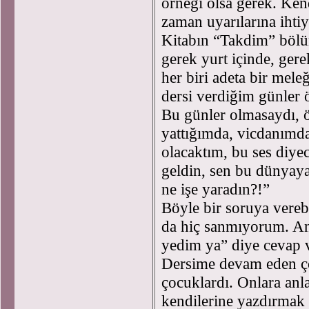
örneği olsa gerek. Ken
zaman uyarılarına ihti
Kitabın “Takdim” bölü
gerek yurt içinde, gere
her biri adeta bir mel
dersi verdiğim günler
Bu günler olmasaydı, ö
yattığımda, vicdanımda
olacaktım, bu ses diye
geldin, sen bu dünyaya
ne işe yaradın?!”
Böyle bir soruya vereb
da hiç sanmıyorum. A
yedim ya” diye cevap 
Dersime devam eden ço
çocuklardı. Onlara anl
kendilerine yazdırmak 