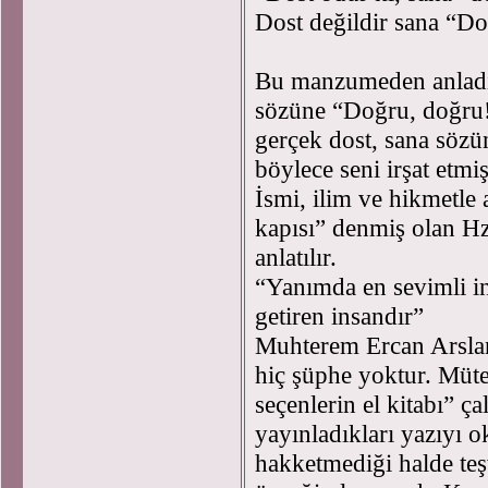
Dost değildir sana “D
Bu manzumeden anladığ
sözüne “Doğru, doğru!”
gerçek dost, sana sözü
böylece seni irşat etmiş
İsmi, ilim ve hikmetle
kapısı” denmiş olan Hz.
anlatılır.
“Yanımda en sevimli in
getiren insandır”
Muhterem Ercan Arslan
hiç şüphe yoktur. Müt
seçenlerin el kitabı” ç
yayınladıkları yazıyı 
hakketmediği halde teş