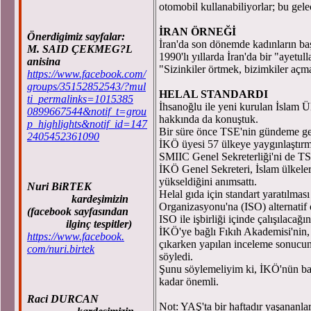
otomobil kullanabiliyorlar; bu gele
İRAN ÖRNEĞİ
Önerdigimiz sayfalar:
İran'da son dönemde kadınların başl
M. SAID ÇEKMEG?L
1990'lı yıllarda İran'da bir "ayetul
anisina
"Sizinkiler örtmek, bizimkiler açm
https://www.facebook.com/
groups/35152852543/?mul
HELAL STANDARDI
ti_permalinks=1015385
İhsanoğlu ile yeni kurulan İslam Ü
0899667544&notif_t=grou
hakkında da konuştuk.
p_highlights&notif_id=147
Bir süre önce TSE'nin gündeme get
2405452361090
İKÖ üyesi 57 ülkeye yaygınlaştırmı
SMIIC Genel Sekreterliği'ni de TS
İKÖ Genel Sekreteri, İslam ülkeler
yükseldiğini anımsattı.
Nuri BiRTEK
Helal gıda için standart yaratılması
kardeşimizin
Organizasyonu'na (ISO) alternatif o
(facebook sayfasından
ISO ile işbirliği içinde çalışılacağı
ilginç tespitler)
İKÖ'ye bağlı Fıkıh Akademisi'nin, 
https://www.facebook.
çıkarken yapılan inceleme sonucun
com/nuri.birtek
söyledi.
Şunu söylemeliyim ki, İKÖ'nün ba
kadar önemli.
Raci DURCAN
Not: YAŞ'ta bir haftadır yaşananla