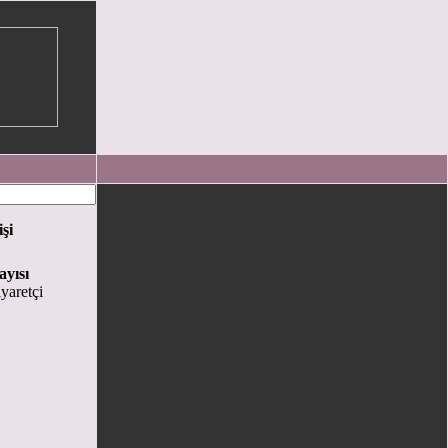
işi
ayısı
yaretçi