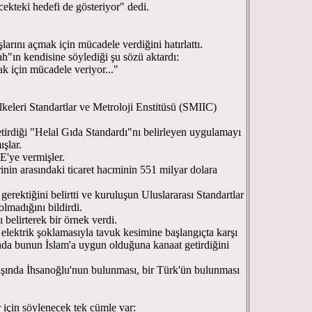
cekteki hedefi de gösteriyor" dedi.
arını açmak için mücadele verdiğini hatırlattı.
lah"ın kendisine söylediği şu sözü aktardı:
ak için mücadele veriyor..."
lkeleri Standartlar ve Metroloji Enstitüsü (SMIIC)
irdiği "Helal Gıda Standardı"nı belirleyen uygulamayı
şlar.
E'ye vermişler.
inin arasındaki ticaret hacminin 551 milyar dolara
 gerektiğini belirtti ve kuruluşun Uluslararası Standartlar
lmadığını bildirdi.
nı belirterek bir örnek verdi.
elektrik şoklamasıyla tavuk kesimine başlangıçta karşı
da bunun İslam'a uygun olduğuna kanaat getirdiğini
şında İhsanoğlu'nun bulunması, bir Türk'ün bulunması
r için söylenecek tek cümle var: