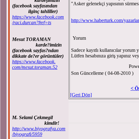
kardeşimizin
"Asker gelenekçi yapısının sürmesi
(facebook sayfasından
ilginç tahliller)
https://www.facebook.com
http://www.haberturk.com/yazarla
/raci.durcan?fref=ts
Yorum
Mesut TORAMAN
karde?imizin
Sadece kayıtlı kullanıcılar yorum ya
(facebook sayfas?ndan
Lütfen hesabınıza giriş yapınız ve
dikkate de?er görüntüler)
https://www.facebook.
Powe
com/mesut.toraman.52
Son Güncelleme ( 04-08-2010 )
< Ö
[Geri Dön]
M. Selami Çekmegil
kimdir!
http://www.biyografya.com
/biyografi/5959