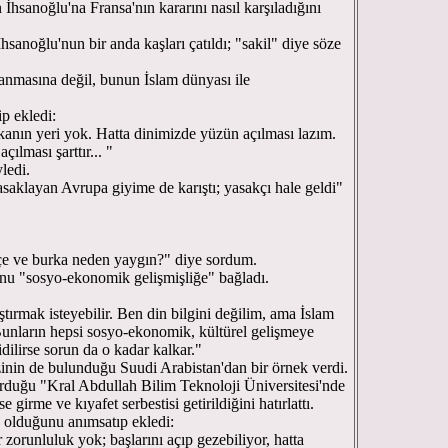
hsanoğlu'na Fransa'nın kararını nasıl karşıladığını
hsanoğlu'nun bir anda kaşları çatıldı; "sakil" diye söze
anmasına değil, bunun İslam dünyası ile
p ekledi:
rkanın yeri yok. Hatta dinimizde yüzün açılması lazım.
ılması şarttır... "
ledi.
asaklayan Avrupa giyime de karıştı; yasakçı hale geldi"
eçe ve burka neden yaygın?" diye sordum.
unu "sosyo-ekonomik gelişmişliğe" bağladı.
tırmak isteyebilir. Ben din bilgini değilim, ama İslam
Bunların hepsi sosyo-ekonomik, kültürel gelişmeye
idilirse sorun da o kadar kalkar."
inin de bulunduğu Suudi Arabistan'dan bir örnek verdi.
urduğu "Kral Abdullah Bilim Teknoloji Üniversitesi'nde
girme ve kıyafet serbestisi getirildiğini hatırlattı.
u olduğunu anımsatıp ekledi:
 zorunluluk yok; başlarını açıp gezebiliyor, hatta