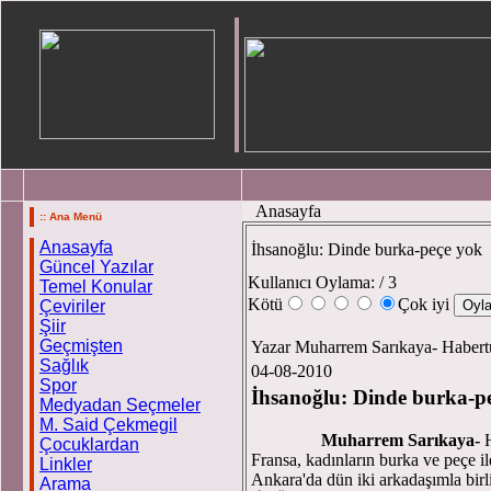
Anasayfa
:: Ana Menü
Anasayfa
İhsanoğlu: Dinde burka-peçe yok
Güncel Yazılar
Kullanıcı Oylama:
/ 3
Temel Konular
Kötü
Çok iyi
Çeviriler
Şiir
Geçmişten
Yazar Muharrem Sarıkaya- Habert
Sağlık
04-08-2010
Spor
İhsanoğlu: Dinde burka-p
Medyadan Seçmeler
M. Said Çekmegil
Muharrem Sarıkaya-
H
Çocuklardan
Fransa, kadınların burka ve peçe il
Linkler
Ankara'da dün iki arkadaşımla bir
Arama