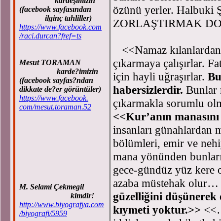
kardeşimizin
özünü yerler. Halbuki
(facebook sayfasından
ilginç tahliller)
ZORLAŞTIRMAK DO
https://www.facebook.com
/raci.durcan?fref=ts
<<Namaz kılanlardan bi
çıkarmaya çalışırlar. 
Mesut TORAMAN
karde?imizin
için hayli uğraşırlar.
Bu
(facebook sayfas?ndan
habersizlerdir.
Bunlar 
dikkate de?er görüntüler)
https://www.facebook.
çıkarmakla sorumlu ol
com/mesut.toraman.52
<<Kur’anın manasını
insanları günahlardan m
bölümleri, emir ve nehiy
mana yönünden bunlar
gece-gündüz yüz kere o
azaba müstehak olur
M. Selami Çekmegil
güzelliğini düşünere
kimdir!
http://www.biyografya.com
kıymeti yoktur.>>
<<…b
/biyografi/5959