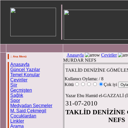
Anasayfa
Çeviriler
:: Ana Menü
MURDAR NEFS
Anasayfa
Güncel Yazılar
TAKLİD DENİZİNE GÖMÜLE
Temel Konular
Kullanıcı Oylama:
/ 8
Çeviriler
Kötü
Çok iyi
Şiir
Geçmişten
Sağlık
Yazar Ebu Hamid el-GAZZALİ (
Spor
31-07-2010
Medyadan Seçmeler
M. Said Çekmegil
TAKLİD DENİZİN
Çocuklardan
NEFS
Linkler
Arama