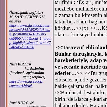
tarifinin : ‘Eş’ari, mu
mezhebe muhalefet etme
Önerdigimiz sayfalar:
o zaman bu kimsenin a
M. SAID ÇEKMEG?L
taklit bu adamı bağlamı
anisina
https://www.facebook.com/
kördür…>>(x) <<…Körl
groups/35152852543/?mul
olan… kimseye hitabe
ti_permalinks=1015385
0899667544&notif_t=grou
p_highlights&notif_id=147
<<Tasavvuf ehli olan
2405452361090
Bunlar duruşlarıyla, 
hareketleriyle, adap v
Nuri BiRTEK
ve seccade üzerinde uz
kardeşimizin
ederler…>>
<<Bu grup
(facebook sayfasından
ilginç tespitler)
elbiseler içinde gezerl
https://www.facebook.
halde çalışmazlar, halkı
com/nuri.birtek
<<Bunlar abdest alırken
birini defalarca yıkarla
Raci DURCAN
bahane ederler. Haram