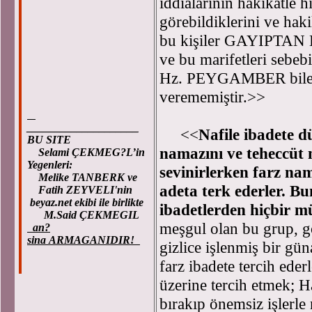
iddialarının hakikatle h
görebildiklerini ve haki
bu kişiler GAYIPTAN 
ve bu marifetleri sebeb
Hz. PEYGAMBER bile b
verememiştir.>>
____________________
<<
Nafile ibadete 
BU SITE
namazını ve teheccüt
Selami ÇEKMEG?L’in
Yegenleri:
sevinirlerken farz na
Melike TANBERK ve
adeta terk ederler. Bun
Fatih ZEYVELI'nin
beyaz.net ekibi ile birlikte
ibadetlerden hiçbir m
M.Said ÇEKMEGIL
meşgul olan bu grup, g
an?
sina ARMAGANIDIR!
gizlice işlenmiş bir gün
farz ibadete tercih ede
üzerine tercih etmek; H
bırakıp önemsiz işlerl