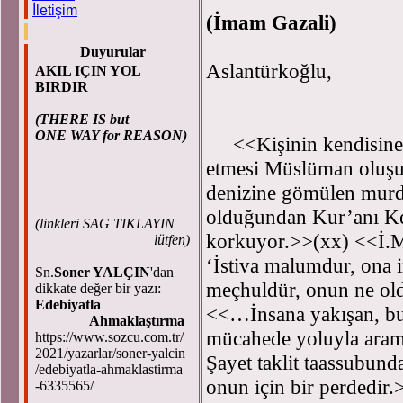
İletişim
(İmam Gazali)
Çev.: 
Duyurular
Aslantürkoğlu,
AKIL IÇIN YOL
BIRDIR
Süleym
Ahmed 
(THERE IS but
ONE WAY for REASON)
<<Kişinin kendisine 
etmesi Müslüman oluşun
denizine gömülen murda
olduğundan Kur’anı Ker
(
linkleri SAG TIKLAYIN
korkuyor.>>(xx) <<İ.Ma
lütfen)
‘İstiva malumdur, ona i
Sn.
Soner YALÇIN
'dan
meçhuldür, onun ne old
dikkate değer bir yazı:
Edebiyatla
<<…İnsana yakışan, bu 
Ahmaklaştırma
mücahede yoluyla aram
https://www.sozcu.com.tr/
2021/yazarlar/soner-yalcin
Şayet taklit taassubund
/edebiyatla-ahmaklastirma
onun için bir perdedir
-6335565/