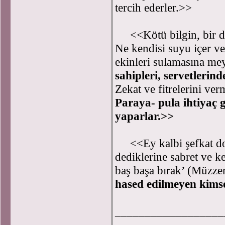
tercih ederler.>>
<<Kötü bilgin, bir der
Ne kendisi suyu içer ve
ekinleri sulamasına me
sahipleri, servetlerin
Zekat ve fitrelerini ver
Paraya- pula ihtiyaç 
yaparlar.>>
<<Ey kalbi şefkat dolu
dediklerine sabret ve ke
baş başa bırak’ (Müzzem
hased edilmeyen kims
__________________