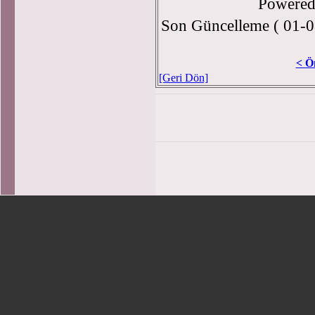
Powere
Son Güncelleme ( 01-0
< Ö
[Geri Dön]