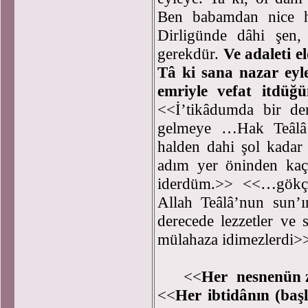
Ben babamdan nice h
Dirligünde dâhi şen,
gerekdür.
Ve adaleti e
Tâ ki sana nazar eyl
emriyle vefat itdüğü
<<İ’tikâdumda bir de
gelmeye …Hak Teâlâ’
halden dahi şol kadar
adım yer öninden kaç
iderdüm.>> <<…gökçe
Allah Teâlâ’nun sun’ı
derecede lezzetler ve 
mülahaza idimezlerdi>
<<
Her nesnenün 
<<
Her ibtidânın (başl