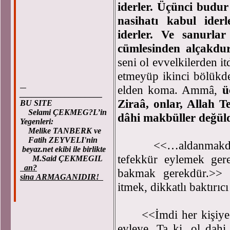
iderler. Üçünci budur
nasihatı kabul iderl
iderler. Ve sanurlar
cümlesinden alçakdur
seni ol evvelkilerden i
etmeyüp ikinci bölükde
elden koma. Ammâ,
ü
____________________
Ziraâ, onlar, Allah 
BU SITE
Selami ÇEKMEG?L’in
dâhi makbüller değül
Yegenleri:
Melike TANBERK ve
Fatih ZEYVELI'nin
<<…aldanmakdan be
beyaz.net ekibi ile birlikte
tefekkür eylemek ger
M.Said ÇEKMEGIL
an?
bakmak gerekdür.>> 
sina ARMAGANIDIR!
itmek, dikkatlı baktır
<<İmdi her kişiye lâ
eyleye. Ta ki, ol dahi