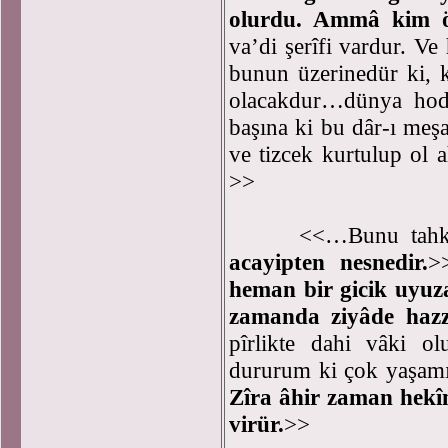
olurdu. Ammâ kim ö
va’di şerîfi vardur. 
bunun üzerinedür ki, 
olacakdur…dünya hod 
başına ki bu dâr-ı me
ve tizcek kurtulup ol 
>>
<<…Bunu tahkik 
acayipten nesnedir.
>
heman bir gicik uyuz
zamanda ziyâde hazz
pîrlikte dahi vâki olu
dururum ki çok yaşamı
Zîra âhir zaman hek
virür.
>>