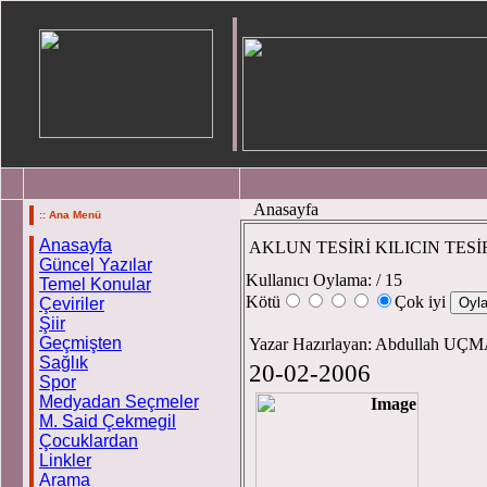
Anasayfa
:: Ana Menü
Anasayfa
AKLUN TESİRİ KILICIN TE
Güncel Yazılar
Kullanıcı Oylama:
/ 15
Temel Konular
Kötü
Çok iyi
Çeviriler
Şiir
Geçmişten
Yazar Hazırlayan: Abdullah U
Sağlık
20-02-2006
Spor
Medyadan Seçmeler
M. Said Çekmegil
Çocuklardan
Linkler
Arama