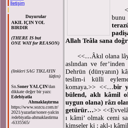
İletişim
<<Ey
bunu
Duyurular
AKIL IÇIN YOL
tera
BIRDIR
padiş
(THERE IS but
Allah Teâla sana doğr
ONE WAY for REASON)
<<…Âkıl olana lâyık 
aslından ve fer’inden
Dehrün (dünyanın) kây
(
linkleri SAG TIKLAYIN
lütfen)
teslim-i külli eyle
komaya.>> <<…
bir 
Sn.
Soner YALÇIN
'dan
dikkate değer bir yazı:
bülend, aklı kâmil o
Edebiyatla
uygun olana) râzı ola
Ahmaklaştırma
https://www.sozcu.com.tr/
getürür…
>> <<Evvelâ 
2021/yazarlar/soner-yalcin
ı kâmi’ olmak cemi s
/edebiyatla-ahmaklastirma
-6335565/
kimseler ki : akl-ı kâm