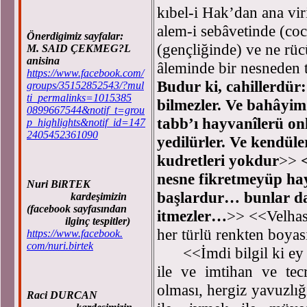
kıbel-i Hak’dan ana vir
alem-i sebâvetinde (co
Önerdigimiz sayfalar:
(gençliğinde) ve ne rücû
M. SAID ÇEKMEG?L
anisina
âleminde bir nesneden 
https://www.facebook.com/
Budur ki, cahillerdür: 
groups/35152852543/?mul
ti_permalinks=1015385
bilmezler. Ve bahâyim 
0899667544&notif_t=grou
tabb’ı hayvanîlerü on
p_highlights&notif_id=147
2405452361090
yedilürler. Ve kendüle
kudretleri yokdur
>>
nesne fikretmeyüp hay
Nuri BiRTEK
başlardur… bunlar dah
kardeşimizin
(facebook sayfasından
itmezler…
>> <<Velhası
ilginç tespitler)
her türlü renkten boyas
https://www.facebook.
com/nuri.birtek
<<İmdi bilgil ki ey oğ
ile ve imtihan ve tec
olması, hergiz yavuzlığı
Raci DURCAN