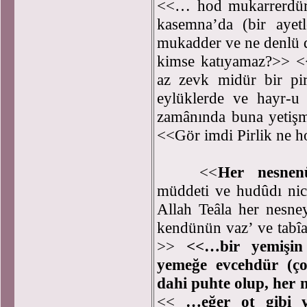
<<… hod mukarrerdür 
kasemna’da (bir ayet
mukadder ve ne denlü dâ
kimse katıyamaz?>> 
az zevk midür bir pir
eylüklerde ve hayr-u 
zamânında buna yetişm
<<Gör imdi Pirlik ne 
<<
Her nesnen
müddeti ve hudûdı ni
Allah Teâla her nesneyi
kendünün vaz’ ve tabîa
>>
<<…bir yemişin 
yemeğe evcehdür (ço
dahi puhte olup, her 
<<
…eğer ot gibi y