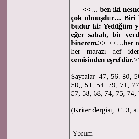
<<… ben iki nesney
çok olmuşdur… Biri b
budur ki: Yedüğüm y
eğer sabah, bir ye
binerem.
>> <<…her nes
her marazı def id
cemisinden eşrefdür.
>
Sayfalar: 47, 56, 80, 5
50,, 51, 54, 79, 71, 77
57, 58, 68, 74, 75, 74, 
(Kriter dergisi, C. 3, s
Yorum