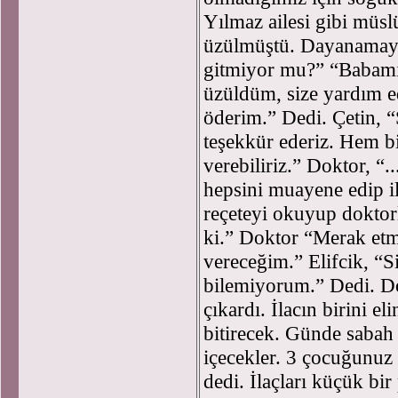
Yılmaz ailesi gibi müsl
üzülmüştü. Dayanamayı
gitmiyor mu?” “Babamı
üzüldüm, size yardım 
öderim.” Dedi. Çetin, 
teşekkür ederiz. Hem b
verebiliriz.” Doktor, “
hepsini muayene edip il
reçeteyi okuyup doktor
ki.” Doktor “Merak etm
vereceğim.” Elifcik, “S
bilemiyorum.” Dedi. Dok
çıkardı. İlacın birini e
bitirecek. Günde sabah
içecekler. 3 çocuğunuz 
dedi. İlaçları küçük bir