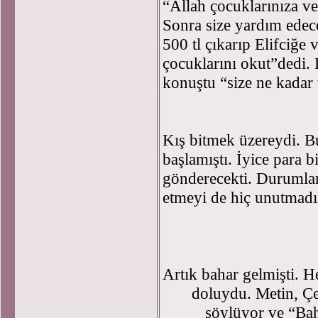
“Allah çocuklarınıza ve
Sonra size yardım edec
500 tl çıkarıp Elifciğe 
çocuklarını okut”dedi. 
konuştu “size ne kadar 
Kış bitmek üzereydi. Bu 
başlamıştı. İyice para b
gönderecekti. Durumlar
etmeyi de hiç unutmadıl
Artık bahar gelmişti. He
doluydu. Metin, Çet
söylüyor ve “Baha