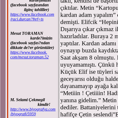
taktı, kendisi de başört
kardeşimizin
(facebook sayfasından
çıktılar. Metin “Kartop
ilginç tahliller)
kardan adam yapalım” 
https://www.facebook.com
/raci.durcan?fref=ts
demişti. Elifcik “Hepini
Dışarıya çıkar çıkmaz i
Mesut TORAMAN
hazırladılar. Buraya 2
karde?imizin
yaptılar. Kardan adamı 
(facebook sayfas?ndan
dikkate de?er görüntüler)
oynayıp buzda kaydıktan
https://www.facebook.
Saat akşam 8 olmuştu. H
com/mesut.toraman.52
uyuyamamıştı. Çünkü hep
Küçük Elif ise tüyleri
geceyarısı olduğu hal
dayanamayıp ayağa kalk
“Metiiin ! Çetiiiin! Had
yanına gidelim.” Metin 
M. Selami Çekmegil
kimdir!
dediler. Battaniyelerini 
http://www.biyografya.com
hafifçe Çetin seslendi”
/biyografi/5959