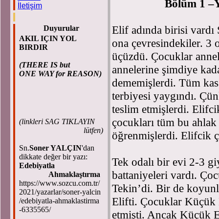
Bölüm 1 –Y
İletişim
Elif adında birisi vardı
Duyurular
AKIL IÇIN YOL
ona çevresindekiler. 3 
BIRDIR
üçüzdü. Çocuklar annele
(THERE IS but
annelerine şimdiye kadar
ONE WAY for REASON)
dememişlerdi. Tüm kasa
terbiyesi yaygındı. Çü
teslim etmişlerdi. Elif
çocukları tüm bu ahlak 
(
linkleri SAG TIKLAYIN
lütfen)
öğrenmişlerdi. Elifcik ç
Sn.
Soner YALÇIN
'dan
dikkate değer bir yazı:
Tek odalı bir evi 2-3 gi
Edebiyatla
battaniyeleri vardı. Çoc
Ahmaklaştırma
https://www.sozcu.com.tr/
Tekin’di. Bir de koyun
2021/yazarlar/soner-yalcin
Elifti. Çocuklar Küçük 
/edebiyatla-ahmaklastirma
-6335565/
etmişti. Ancak Küçük El