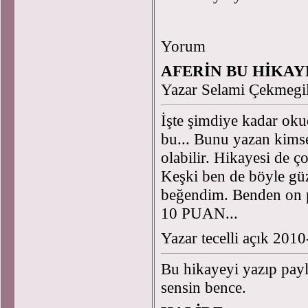
Yorum
AFERİN BU HİKAY
Yazar Selami Çekmegi
İşte şimdiye kadar oku
bu... Bunu yazan kimse
olabilir. Hikayesi de ç
Keşki ben de böyle güz
beğendim. Benden on
10 PUAN...
Yazar tecelli açık 201
Bu hikayeyi yazıp payla
sensin bence.