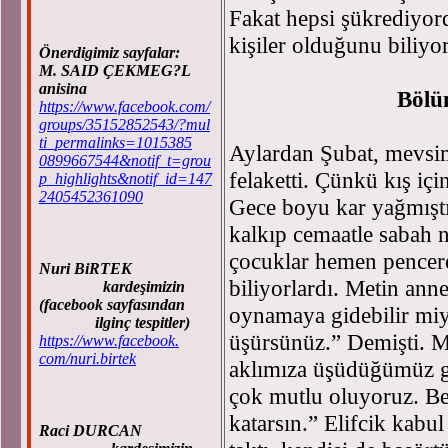
Fakat hepsi şükrediyo
kişiler olduğunu biliyo
Önerdigimiz sayfalar:
M. SAID ÇEKMEG?L
anisina
Bölü
https://www.facebook.com/
groups/35152852543/?mul
ti_permalinks=1015385
Aylardan Şubat, mevsim
0899667544&notif_t=grou
felaketti. Çünkü kış içi
p_highlights&notif_id=147
2405452361090
Gece boyu kar yağmıştı
kalkıp cemaatle sabah n
çocuklar hemen pencer
Nuri BiRTEK
biliyorlardı. Metin ann
kardeşimizin
(facebook sayfasından
oynamaya gidebilir miy
ilginç tespitler)
üşürsünüz.” Demişti. M
https://www.facebook.
com/nuri.birtek
aklımıza üşüdüğümüz g
çok mutlu oluyoruz. Be
katarsın.” Elifcik kabul
Raci DURCAN