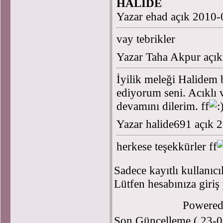
HALİDE
Yazar ehad açık 2010-
vay tebrikler
Yazar Taha Akpur açı
İyilik meleği Halidem 
ediyorum seni. Acıklı 
devamını dilerim. ff
Yazar halide691 açık 
herkese teşekkürler ff
Sadece kayıtlı kullanıcı
Lütfen hesabınıza giriş
Powere
Son Güncelleme ( 23-0