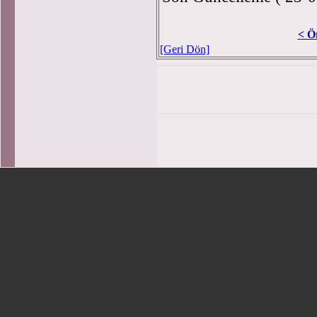
< Ö
[Geri Dön]