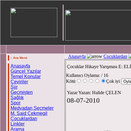
Anasayfa
Çocuklardan
:: Ana Menü
Anasayfa
Çocuklar Hikaye Yarışması E: E
Güncel Yazılar
Kullanıcı Oylama:
/ 16
Temel Konular
Kötü
Çok iyi
Çeviriler
Şiir
Geçmişten
Yazar Yazan: Halide ÇELEN
Sağlık
08-07-2010
Spor
Medyadan Seçmeler
M. Said Çekmegil
Çocuklardan
Linkler
Arama