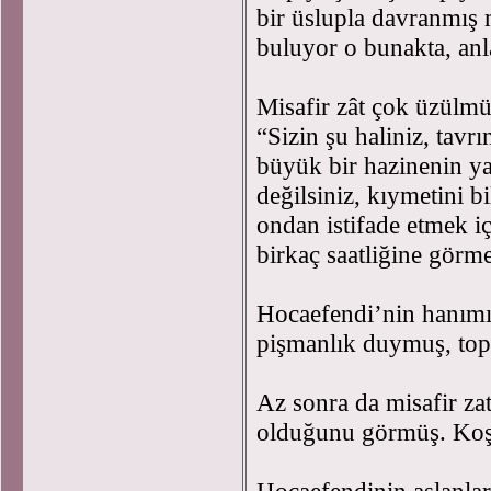
bir üslupla davranmış m
buluyor o bunakta, a
Misafir zât çok üzülm
“Sizin şu haliniz, tavr
büyük bir hazinenin ya
değilsiniz, kıymetini 
ondan istifade etmek i
birkaç saatliğine görm
Hocaefendi’nin hanımı 
pişmanlık duymuş, to
Az sonra da misafir z
olduğunu görmüş. Koşu