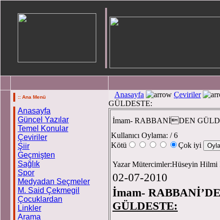
Anasayfa
Çeviriler
:: Ana Menü
GÜLDESTE:
Anasayfa
Güncel Yazılar
İmam- RABBANİDEN GÜLD
Temel Konular
Kullanıcı Oylama:
/ 6
Çeviriler
Kötü
Çok iyi
Şiir
Geçmişten
Sağlık
Yazar Mütercimler:Hüseyin Hi
Spor
02-07-2010
Medyadan Seçmeler
M. Said Çekmegil
İmam- RABBANİ’D
Çocuklardan
GÜLDESTE:
Linkler
Arama