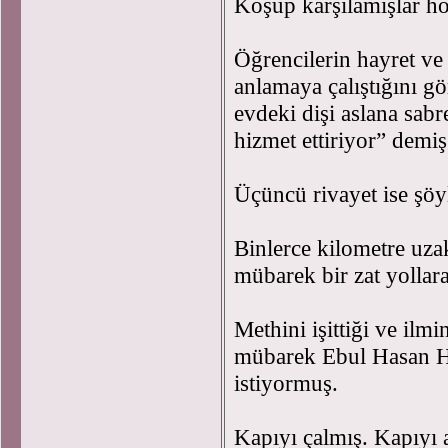
Koşup karşılamışlar h
Öğrencilerin hayret ve 
anlamaya çalıştığını g
evdeki dişi aslana sabr
hizmet ettiriyor” demi
Üçüncü rivayet ise şö
Binlerce kilometre uzak
mübarek bir zat yolla
Methini işittiği ve ilm
mübarek Ebul Hasan Ha
istiyormuş.
Kapıyı çalmış. Kapıyı 