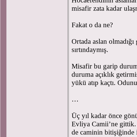
Hocaefendinin aslanlar
misafir zata kadar ul
Fakat o da ne?
Ortada aslan olmadığı 
sırtındaymış.
Misafir bu garip duru
duruma açıklık getirmiş
yükü atıp kaçtı. Odun
…
Üç yıl kadar önce gönül
Evliya Camii’ne gittik
de caminin bitişiğinde