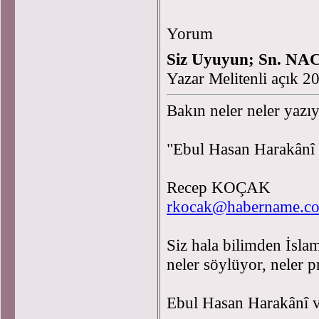
Yorum
Siz Uyuyun; Sn. NAC
Yazar Melitenli açık 
Bakın neler neler yazıy
"Ebul Hasan Harakânî
Recep KOÇAK
rkocak@habername.c
Siz hala bilimden İsl
neler söylüyor, neler
Ebul Hasan Harakânî 