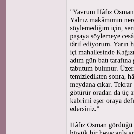
"Yavrum Hâfız Osman! 
Yalnız makâmımın nere
söylemediğim için, sen
paşaya söylemeye cesâr
târif ediyorum. Yarın 
içi mahallesinde Kağız
adım gün batı tarafına
tabutum bulunur. Üzeri
temizledikten sonra, h
meydana çıkar. Tekrar
götürür oradan da üç ar
kabrimi eşer oraya def
edersiniz."
Hâfız Osman gördüğü b
büyük bir heyecanla an