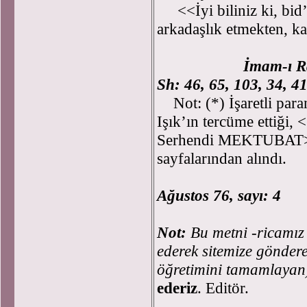
<<İyi biliniz ki, bid’a
arkadaşlık etmekten, ka
İmam-ı Ra
Sh: 46, 65, 103, 34, 41
Not: (*) İşaretli paran
Işık’ın tercüme ettiği
Serhendi MEKTUBAT>> a
sayfalarından alındı.
Ağustos 76, sayı: 4
Not:
Bu metni -ricamız 
ederek sitemize göndere
öğretimini tamamlaya
ederiz
. Editör.