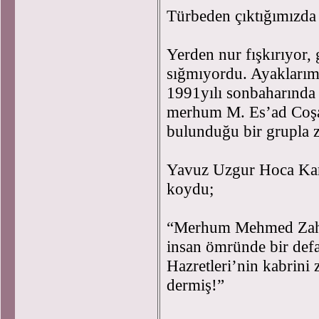
Türbeden çıktığımızda
Yerden nur fışkırıyor,
sığmıyordu. Ayaklarım
1991yılı sonbaharında 
merhum M. Es’ad Coşa
bulunduğu bir grupla z
Yavuz Uzgur Hoca Kars 
koydu;
“Merhum Mehmed Zahid
insan ömründe bir defa
Hazretleri’nin kabrini z
dermiş!”