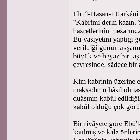
Ebü'l-Hasan-ı Harkânî h
"Kabrimi derin kazın.
hazretlerinin mezarında
Bu vasiyetini yaptığı g
verildiği günün akşamı
büyük ve beyaz bir taş
çevresinde, sâdece bir 
Kim kabrinin üzerine e
maksadının hâsıl olması
duâsının kabûl edildiği
kabûl olduğu çok gör
Bir rivâyete göre Ebü'
katılmış ve kale önleri