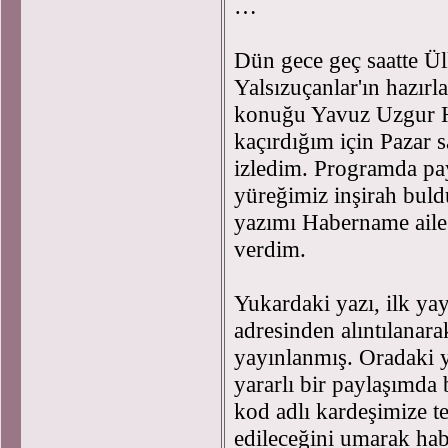
…
Dün gece geç saatte Ü
Yalsızuçanlar'ın hazır
konuğu Yavuz Uzgur Ho
kaçırdığım için Pazar s
izledim. Programda payl
yüreğimiz inşirah buld
yazımı Habername aile
verdim.
Yukardaki yazı, ilk ya
adresinden alıntılana
yayınlanmış. Oradaki y
yararlı bir paylaşımda
kod adlı kardeşimize t
edileceğini umarak ha