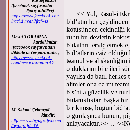
kardeşimizin
(facebook sayfasından
ilginç tahliller)
<< Yol, Rasül-i Ekrem
https://www.facebook.com
bid’atın her çeşidinden
/raci.durcan?fref=ts
kötüsünden çekindiği k
ruhu bu devletin kokus
Mesut TORAMAN
karde?imizin
bidatları terviç etmekt
(facebook sayfas?ndan
bid’atların caiz olduğu
dikkate de?er görüntüler)
https://www.facebook.
teamül ve alışkanlığını
com/mesut.toraman.52
olduklarını bile ileri s
yayılsa da batıl herkes 
alimler ona da mı teamü
bis’atta güzellik ve nu
bulanıklıktan başka bir 
bir kimse, bugün bid’at
M. Selami Çekmegil
olgunlaşınca bunun, pi
kimdir!
http://www.biyografya.com
anlayacaktır.>>… <<Ne
/biyografi/5959