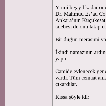
Yirmi beş yıl kadar ön
Dr. Mahmud Es’ad Coşa
Ankara’nın Küçükesat s
talebesi de onu takip e
Bir düğün merasimi v
İkindi namazının ardı
yaptı.
Camide evlenecek gençl
vardı. Tüm cemaat anlat
çıkardılar.
Kıssa şöyle idi: