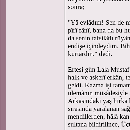
sonra;
"Yâ evlâdım! Sen de m
pîrî fânî, bana da bu 
da senin tafsilâtlı rü
endişe içindeydim. Bih
kurtardın." dedi.
Ertesi gün Lala Mustaf
halk ve askerî erkân, te
geldi. Kazma işi tamam
ulemânın müsâdesiyle a
Arkasındaki yaş hırka 
sırasında yaralanan sa
mendillerden, hâlâ k
sultana bildirilince, 