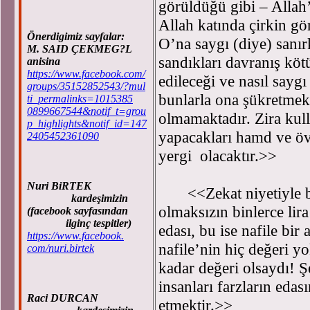
görüldüğü gibi – Allah
Allah katında çirkin gö
Önerdigimiz sayfalar:
O’na saygı (diye) sanır
M. SAID ÇEKMEG?L
sandıkları davranış köt
anisina
https://www.facebook.com/
edileceği ve nasıl sayg
groups/35152852543/?mul
bunlarla ona şükretmek
ti_permalinks=1015385
0899667544&notif_t=grou
olmamaktadır. Zira kull
p_highlights&notif_id=147
yapacakları hamd ve övg
2405452361090
yergi olacaktır.>>
Nuri BiRTEK
<<Zekat niyetiyle bir
kardeşimizin
olmaksızın binlerce lir
(facebook sayfasından
ilginç tespitler)
edası, bu ise nafile bir
https://www.facebook.
nafile’nin hiç değeri y
com/nuri.birtek
kadar değeri olsaydı! Ş
insanları farzların edas
Raci DURCAN
etmektir.>>