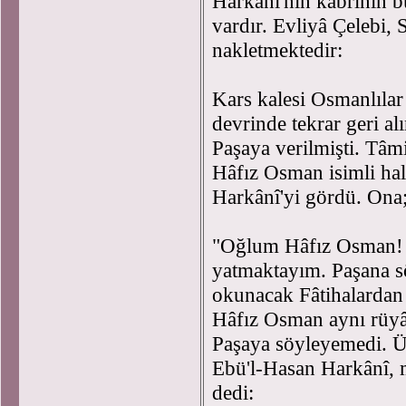
Harkânî'nin kabrinin bul
vardır. Evliyâ Çelebi, 
nakletmektedir:
Kars kalesi Osmanlıla
devrinde tekrar geri al
Paşaya verilmişti. Tâmi
Hâfız Osman isimli hal
Harkânî'yi gördü. On
"Oğlum Hâfız Osman! U
yatmaktayım. Paşana sö
okunacak Fâtihalardan 
Hâfız Osman aynı rüyây
Paşaya söyleyemedi. Ü
Ebü'l-Hasan Harkânî, 
dedi: