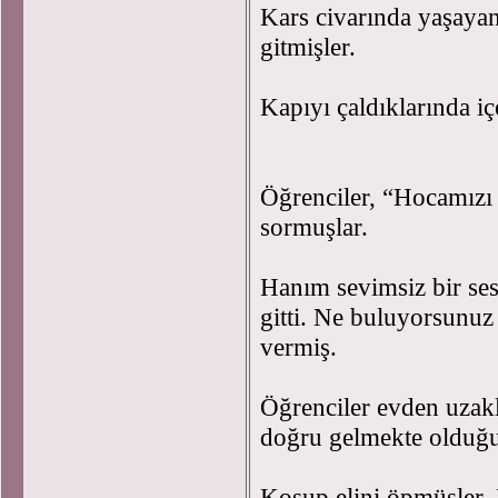
Kars civarında yaşayan
gitmişler.
Kapıyı çaldıklarında i
Öğrenciler, “Hocamızı 
sormuşlar.
Hanım sevimsiz bir se
gitti. Ne buluyorsunuz
vermiş.
Öğrenciler evden uzak
doğru gelmekte olduğ
Koşup elini öpmüşler. B