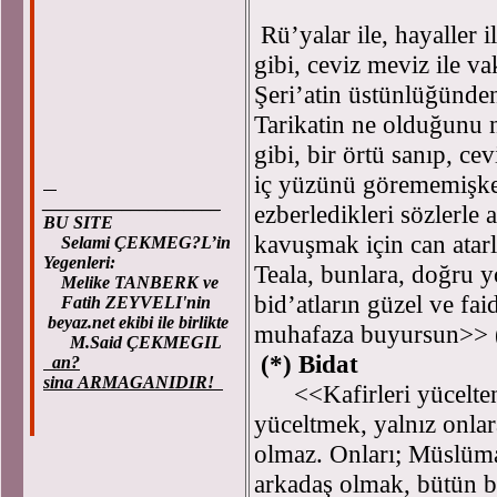
Rü’yalar ile, hayaller 
gibi, ceviz meviz ile va
Şeri’atin üstünlüğünden
Tarikatin ne olduğunu na
gibi, bir örtü sanıp, cevi
iç yüzünü görememişker,
____________________
ezberledikleri sözlerle
BU SITE
kavuşmak için can atarla
Selami ÇEKMEG?L’in
Yegenleri:
Teala, bunlara, doğru 
Melike TANBERK ve
bid’atların güzel ve fa
Fatih ZEYVELI'nin
beyaz.net ekibi ile birlikte
muhafaza buyursun>> 
M.Said ÇEKMEGIL
(*) Bidat
an?
sina ARMAGANIDIR!
<<Kafirleri yücelten,
yüceltmek, yalnız onla
olmaz. Onları; Müslüma
arkadaş olmak, bütün bu