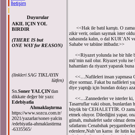
İletişim
Duyurular
Tercüme: Abdull
AKIL IÇIN YOL
<<Hak ile batıl karıştı. O zaman y
BIRDIR
zikir verir, onları saymak ister o
sahasında kalın, o dal KUR’AN 
(THERE IS but
Sahabe ve tabiine ittibadır.>>
ONE WAY for REASON)
<<Riyazet yolunda ise bir hile bir
mü’min nail olur. Riyazet yolu ise
hahamları da riyazet yaparak buna n
(
linkleri SAG TIKLAYIN
<<…Nafileleri insan yapmasa Ce
lütfen)
diye sormaz. Fakat bu nafileleri y
diye yaptığı için bundan dolayı az
Sn.
Soner YALÇIN
'dan
dikkate değer bir yazı:
<<…Zannederler ve isterler ki, v
Edebiyatla
Tasarruflar vaki olsun, bunlardan h
Ahmaklaştırma
büyük bir CEHALETTİR. O zaman vel
https://www.sozcu.com.tr/
etmek oluyor. Dilediğini yapar, ona
2021/yazarlar/soner-yalcin
günah, muhalefet sadır olmaz demek
/edebiyatla-ahmaklastirma
sıfatlarını Cenabıhak peygamberler
-6335565/
edenlere,Nuh’un karısı ile lutin kar