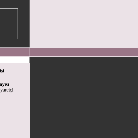
işi
ayısı
yaretçi