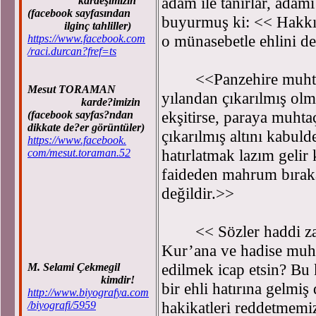
adam ile tanırlar, adamı
kardeşimizin
(facebook sayfasından
buyurmuş ki: << Hakkı 
ilginç tahliller)
o münasebetle ehlini d
https://www.facebook.com
/raci.durcan?fref=ts
<<Panzehire muhtaç o
Mesut TORAMAN
yılandan çıkarılmış ol
karde?imizin
ekşitirse, paraya muhta
(facebook sayfas?ndan
dikkate de?er görüntüler)
çıkarılmış altını kabuld
https://www.facebook.
hatırlatmak lazım gelir k
com/mesut.toraman.52
faideden mahrum bıraka
değildir.>>
<< Sözler haddi zatın
Kur’ana ve hadise muhal
edilmek icap etsin? Bu 
M. Selami Çekmegil
kimdir!
bir ehli hatırına gelmiş
http://www.biyografya.com
hakikatleri reddetmemi
/biyografi/5959