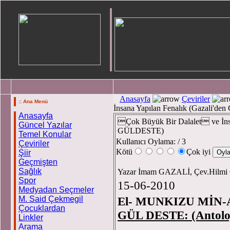
Anasayfa
Çeviriler
:: Ana Menü
İnsana Yapılan Fenalık (Gazali'
Anasayfa
Çok Büyük Bir Dalalet ve İnsa
Güncel Yazılar
GÜLDESTE)
Temel Konular
Kullanıcı Oylama:
/ 3
Çeviriler
Kötü
Çok iyi
Şiir
Geçmişten
Sağlık
Yazar İmam GAZALİ, Çev.Hil
Spor
15-06-2010
Medyadan Seçmeler
M. Said Çekmegil
El- MUNKIZU MİN-
Çocuklardan
GÜL DESTE: (An
Linkler
Arama