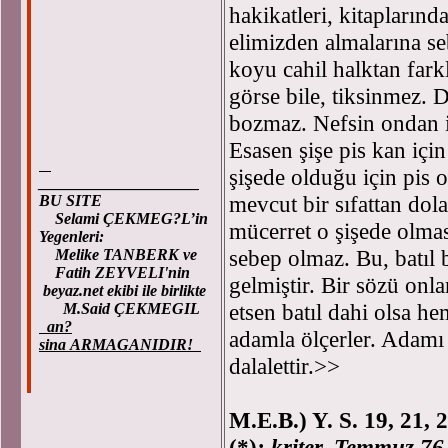
hakikatleri, kitaplarınd
elimizden almalarına se
koyu cahil halktan fark
görse bile, tiksinmez. 
bozmaz. Nefsin ondan iğ
Esasen şişe pis kan için
şişede olduğu için pis 
____________________
mevcut bir sıfattan dola
BU SITE
Selami ÇEKMEG?L’in
mücerret o şişede olmas
Yegenleri:
sebep olmaz. Bu, batıl 
Melike TANBERK ve
Fatih ZEYVELI'nin
gelmiştir. Bir sözü onl
beyaz.net ekibi ile birlikte
etsen batıl dahi olsa h
M.Said ÇEKMEGIL
an?
adamla ölçerler. Adamı
sina ARMAGANIDIR!
dalalettir.>>
M.E.B.) Y. S. 19, 21, 
(*)
: kriter, Temmuz 76,