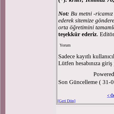
Not:
Bu metni -ricamız 
ederek sitemize göndere
orta öğretimini tamam
teşekkür ederiz
. Editö
Yorum
Sadece kayıtlı kullanıcı
Lütfen hesabınıza giriş
Powere
Son Güncelleme ( 31-0
< Ö
[Geri Dön]