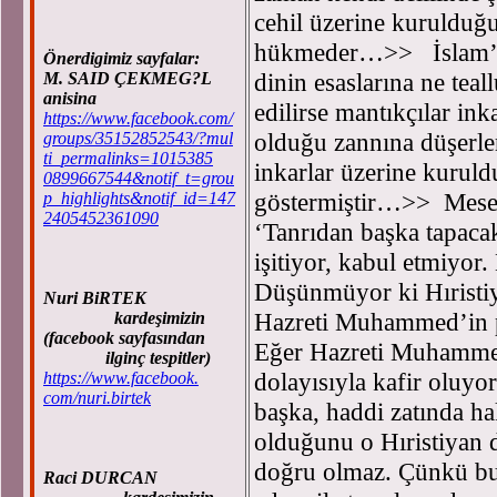
cehil üzerine kurulduğu
hükmeder…>> İslam’a 
Önerdigimiz sayfalar:
dinin esaslarına ne teal
M. SAID ÇEKMEG?L
anisina
edilirse mantıkçılar ink
https://www.facebook.com/
olduğu zannına düşerle
groups/35152852543/?mul
ti_permalinks=1015385
inkarlar üzerine kurul
0899667544&notif_t=grou
göstermiştir…>> Mesela
p_highlights&notif_id=147
2405452361090
‘Tanrıdan başka tapacak
işitiyor, kabul etmiyor.
Düşünmüyor ki Hıristiy
Nuri BiRTEK
Hazreti Muhammed’in p
kardeşimizin
(facebook sayfasından
Eğer Hazreti Muhammed
ilginç tespitler)
dolayısıyla kafir oluyo
https://www.facebook.
com/nuri.birtek
başka, haddi zatında ha
olduğunu o Hıristiyan 
doğru olmaz. Çünkü bu, 
Raci DURCAN