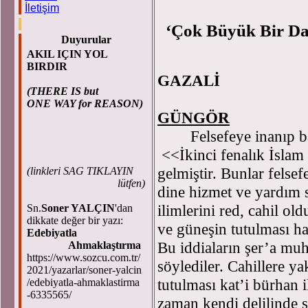
İletişim
‘Çok Büyük Bir Dala
Duyurular
AKIL IÇIN YOL
Teli
BIRDIR
GAZALİ
(THERE IS but
ONE WAY for REASON)
GÜNGÖR
Felsefeye inanıp bağl
<<İkinci fenalık İslam d
gelmiştir. Bunlar felsef
(
linkleri SAG TIKLAYIN
lütfen)
dine hizmet ve yardım s
ilimlerini red, cahil old
Sn.
Soner YALÇIN
'dan
dikkate değer bir yazı:
ve güneşin tutulması ha
Edebiyatla
Bu iddiaların şer’a mu
Ahmaklaştırma
https://www.sozcu.com.tr/
söylediler. Cahillere ya
2021/yazarlar/soner-yalcin
tutulması kat’i bürhan 
/edebiyatla-ahmaklastirma
-6335565/
zaman kendi delilinde 