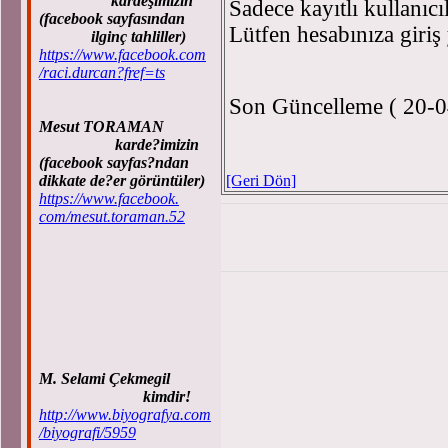
kardeşimizin
Sadece kayıtlı kullanıcı
(facebook sayfasından
Lütfen hesabınıza giriş
ilginç tahliller)
https://www.facebook.com
/raci.durcan?fref=ts
Son Güncelleme ( 20-0
Mesut TORAMAN
karde?imizin
(facebook sayfas?ndan
dikkate de?er görüntüler)
[Geri Dön]
https://www.facebook.
com/mesut.toraman.52
M. Selami Çekmegil
kimdir!
http://www.biyografya.com
/biyografi/5959