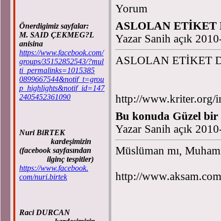
Yorum
ASLOLAN ETİKET
Önerdigimiz sayfalar:
M. SAID ÇEKMEG?L
Yazar Sanih açık 2010
anisina
https://www.facebook.com/
ASLOLAN ETİKET 
groups/35152852543/?mul
ti_permalinks=1015385
0899667544&notif_t=grou
p_highlights&notif_id=147
2405452361090
http://www.kriter.or
Bu konuda Güzel bir y
Yazar Sanih açık 2010
Nuri BiRTEK
kardeşimizin
Müslüman mı, Muham
(facebook sayfasından
ilginç tespitler)
https://www.facebook.
http://www.aksam.com
com/nuri.birtek
Raci DURCAN