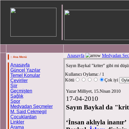
Anasayfa
Medyadan Seç
:: Ana Menü
Anasayfa
Sayın Baykal "kriter" gibi mi düş
Güncel Yazılar
Kullanıcı Oylama:
/ 1
Temel Konular
Kötü
Çok iyi
Çeviriler
Şiir
Geçmişten
Yazar Milliyet, 15.Nisan 2010
Sağlık
17-04-2010
Spor
Sayın Baykal da "krit
Medyadan Seçmeler
M. Said Çekmegil
Çocuklardan
‘İnsan aklıyla inanır’
Linkler
Arama