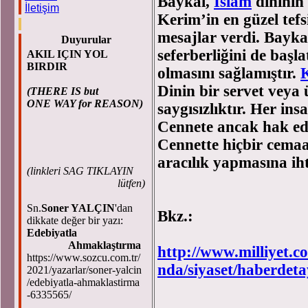
Baykal,
İslam
dininin
İletişim
Kerim’in en güzel tefs
mesajlar verdi. Bayk
Duyurular
seferberliğini de başl
AKIL IÇIN YOL
BIRDIR
olmasını sağlamıştır.
Dinin bir servet veya
(THERE IS but
ONE WAY for REASON)
saygısızlıktır. Her in
Cennete ancak hak ed
Cennette hiçbir cemaa
aracılık yapmasına ih
(
linkleri SAG TIKLAYIN
lütfen)
Sn.
Soner YALÇIN
'dan
Bkz.:
dikkate değer bir yazı:
Edebiyatla
Ahmaklaştırma
http://www.milliyet.c
https://www.sozcu.com.tr/
nda/siyaset/haberdet
2021/yazarlar/soner-yalcin
/edebiyatla-ahmaklastirma
-6335565/