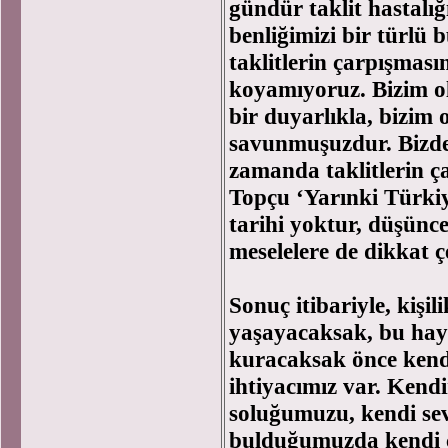
gündür taklit hastalı
benliğimizi bir türlü
taklitlerin çarpışmas
koyamıyoruz. Bizim o
bir duyarlıkla, bizim
savunmuşuzdur. Bizde 
zamanda taklitlerin ça
Topçu ‘Yarınki Türkiy
tarihi yoktur, düşünce
meselelere de dikkat ç
Sonuç itibariyle, kişili
yaşayacaksak, bu haya
kuracaksak önce kend
ihtiyacımız var. Kend
soluğumuzu, kendi se
bulduğumuzda kendi 