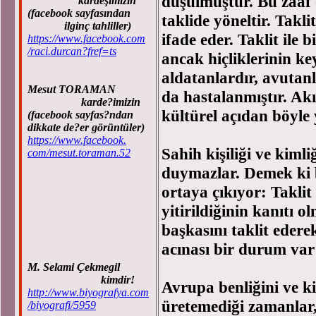
düşülmüştür. Bu zaaf 
kardeşimizin
(facebook sayfasından
taklide yöneltir. Takli
ilginç tahliller)
ifade eder. Taklit ile
https://www.facebook.com
/raci.durcan?fref=ts
ancak hiçliklerinin ke
aldatanlardır, avutanl
Mesut TORAMAN
da hastalanmıştır. Akı
karde?imizin
kültürel açıdan böyle
(facebook sayfas?ndan
dikkate de?er görüntüler)
https://www.facebook.
Sahih kişiliği ve kimli
com/mesut.toraman.52
duymazlar. Demek ki 
ortaya çıkıyor: Taklit 
yitirildiğinin kanıtı 
başkasını taklit edere
acınası bir durum var
M. Selami Çekmegil
kimdir!
Avrupa benliğini ve ki
http://www.biyografya.com
üretemediği zamanlar, 
/biyografi/5959