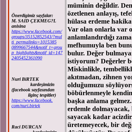
müminin değildir. Deme
özetlenen anlayış, tefe
Önerdigimiz sayfalar:
hülasa erdeme hakikate
M. SAID ÇEKMEG?L
anisina
Var olan onlarla var o
https://www.facebook.com/
anlamlandırdığı zaman
groups/35152852543/?mul
ti_permalinks=1015385
mefhumuyla ben bunu 
0899667544&notif_t=grou
bulur. Değer bulmaya
p_highlights&notif_id=147
2405452361090
istiyorum? Değerler bel
Miskinlikle, tembellikl
akıtmadan, zihnen yo
Nuri BiRTEK
olduğumuzu söylüyorsa
kardeşimizin
(facebook sayfasından
böbürlenmeyle kendin
ilginç tespitler)
başka anlama gelmez. B
https://www.facebook.
com/nuri.birtek
erdemle dolmayacak, 
sayacak kadar acizdir
üretemeyecek, bir değ
Raci DURCAN