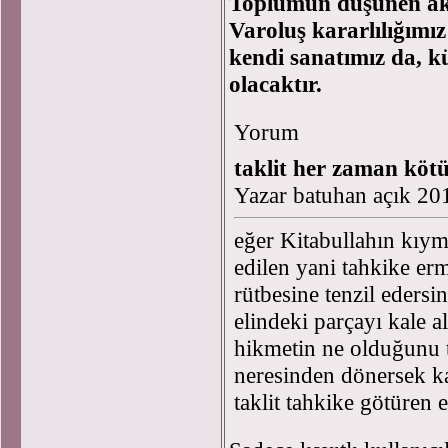
Toplumun düşünen aklı
Varoluş kararlılığımız
kendi sanatımız da, k
olacaktır.
Yorum
taklit her zaman kötü
Yazar batuhan açık 20
eğer Kitabullahın kıyme
edilen yani tahkike er
rütbesine tenzil edersi
elindeki parçayı kale a
hikmetin ne olduğunu 
neresinden dönersek kar
taklit tahkike götüren e