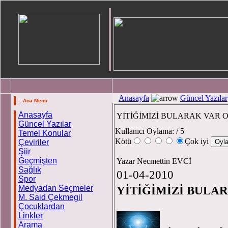
Anasayfa
Güncel Yazılar
:: Ana Menü
Anasayfa
YİTİĞİMİZİ BULARAK VAR
Güncel Yazılar
Kullanıcı Oylama:
/ 5
Temel Konular
Kötü
Çok iyi
Çeviriler
Şiir
Geçmişten
Yazar Necmettin EVCİ
Sağlık
01-04-2010
Spor
Medyadan Seçmeler
YİTİĞİMİZİ BULA
M. Said Çekmegil
Çocuklardan
Linkler
Necm
Arama