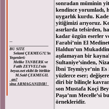
sonradan müminin yit
kendince yorumladı, ha
uygarlık kurdu. Kader
yitiğimizi arıyoruz. K
asırlarda tefsirden, h
kadar özgün eserler ve
Farabi’nin El Medinet
____________________
Haldun’un Mukaddime’s
BU SITE
Selami ÇEKMEG?L’in
aşılamayan bir kayna
Yegenleri:
Sultaniye’sinden, Niz
Melike TANBERK ve
Fatih ZEYVELI'nin
İbni Teymiyye’nin Es 
beyaz.net ekibi ile birlikte
yüzlerce eser; değişer
M.Said ÇEKMEGIL
an?
diri bir bilinçle kavr
sina ARMAGANIDIR!
son Mustafa Koçi Bey’
Paşa’nın Mecelle’si b
örnekleridir.