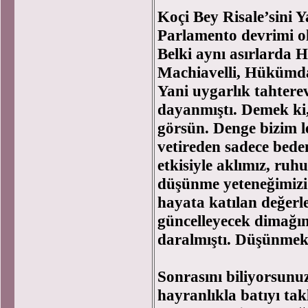
Koçi Bey Risale’sini Y
Parlamento devrimi ol
Belki aynı asırlarda 
Machiavelli, Hükümdar
Yani uygarlık tahterev
dayanmıştı. Demek ki
görsün. Denge bizim 
vetireden sadece bed
etkisiyle aklımız, ruh
düşünme yeteneğimizi 
hayata katılan değerle
güncelleyecek dimağı
daralmıştı. Düşünmek 
Sonrasını biliyorsunu
hayranlıkla batıyı ta