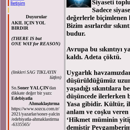
Siyaseti top
İletişim
Sadece siyase
değerlerle biçimlenen 
Duyurular
AKIL IÇIN YOL
Bizim asırlardır sıkın
BIRDIR
budur.
(THERE IS but
ONE WAY for REASON)
Avrupa bu sıkıntıyı y
kaldı. Adeta çöktü.
Uygarlık havzamızda
(
linkleri SAG TIKLAYIN
lütfen)
düşürüldüğümüz uzun 
yaşadığı sıkıntılara b
Sn.
Soner YALÇIN
'dan
dikkate değer bir yazı:
düşüncede ilerlerken b
Edebiyatla
Yasa gibidir. Kültür, 
Ahmaklaştırma
https://www.sozcu.com.tr/
anlam ve coşku veren 
2021/yazarlar/soner-yalcin
‘Hikmet müminin yitiğ
/edebiyatla-ahmaklastirma
-6335565/
demiştir Peygamberim