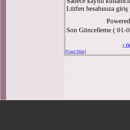
Sadece kayıtlı kullanıcı
Lütfen hesabınıza giriş
Powere
Son Güncelleme ( 01-0
< Ö
[Geri Dön]