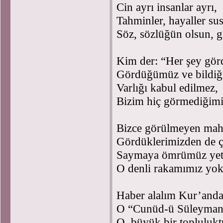
Cin ayrı insanlar ayrı,
Tahminler, hayaller su
Söz, sözlüğün olsun, g
Kim der: “Her şey gö
Gördüğümüz ve bildiğ
Varlığı kabul edilmez,
Bizim hiç görmediğimi
Bizce görülmeyen ma
Gördüklerimizden de 
Saymaya ömrümüz ye
O denli rakamımız yo
Haber alalım Kur’and
O “Cunüd-ü Süleyma
O, büyük bir topluluk