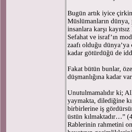
Bugün artık iyice çirki
Müslümanların dünya, p
insanlara karşı kayıtsız 
Sefahat ve israf’ın mo
zaafı olduğu dünya’ya o
kadar götürdüğü de iddi
Fakat bütün bunlar, öze
düşmanlığına kadar var
Unutulmamalıdır ki; All
yaymakta, dilediğine kı
birbirlerine iş gördürs
üstün kılmaktadır…” (43
Rablerinin rahmetini on