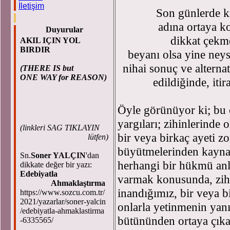
İletişim
Son günlerde k
adına ortaya ko
Duyurular
dikkat çekme
AKIL IÇIN YOL
BIRDIR
beyanı olsa yine neys
nihai sonuç ve alterna
(THERE IS but
ONE WAY for REASON)
edildiğinde, iti
Öyle görünüyor ki; bu 
yargıları; zihinlerinde 
(
linkleri SAG TIKLAYIN
bir veya birkaç ayeti zo
lütfen)
büyütmelerinden kayna
Sn.
Soner YALÇIN
'dan
herhangi bir hükmü anl
dikkate değer bir yazı:
Edebiyatla
varmak konusunda, zihn
Ahmaklaştırma
inandığımız, bir veya b
https://www.sozcu.com.tr/
2021/yazarlar/soner-yalcin
onlarla yetinmenin yanı
/edebiyatla-ahmaklastirma
bütününden ortaya çıka
-6335565/