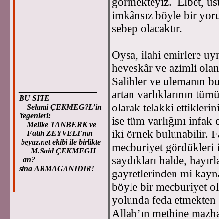
görmekteyiz. Elbet, üs
imkânsız böyle bir yor
sebep olacaktır.
Oysa, ilahi emirlere u
heveskâr ve azimli olan
Salihler ve ulemanın bu
____________________
artan varlıklarının tüm
BU SITE
olarak telakki ettikler
Selami ÇEKMEG?L’in
Yegenleri:
ise tüm varlığını infak 
Melike TANBERK ve
iki örnek bulunabilir. F
Fatih ZEYVELI'nin
beyaz.net ekibi ile birlikte
mecburiyet gördükleri i
M.Said ÇEKMEGIL
saydıkları halde, hayır
an?
sina ARMAGANIDIR!
gayretlerinden mi kayna
böyle bir mecburiyet ol
yolunda feda etmekten ç
Allah’ın methine mazha