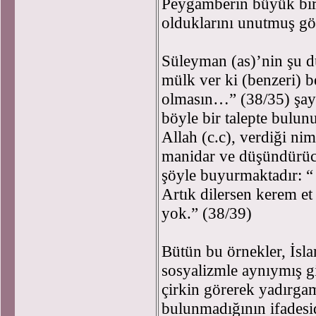
Peygamberin büyük bir 
olduklarını unutmuş gö
Süleyman (as)’nin şu d
mülk ver ki (benzeri) 
olmasın…” (38/35) şaye
böyle bir talepte bulu
Allah (c.c), verdiği nim
manidar ve düşündürüc
şöyle buyurmaktadır: “ 
Artık dilersen kerem et 
yok.” (38/39)
Bütün bu örnekler, İslam
sosyalizmle aynıymış gi
çirkin görerek yadırgam
bulunmadığının ifadesid