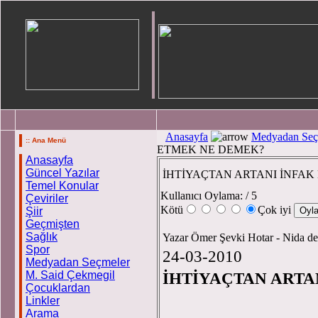
Anasayfa
Medyadan Seç
:: Ana Menü
ETMEK NE DEMEK?
Anasayfa
Güncel Yazılar
İHTİYAÇTAN ARTANI İNFAK
Temel Konular
Kullanıcı Oylama:
/ 5
Çeviriler
Kötü
Çok iyi
Şiir
Geçmişten
Sağlık
Yazar Ömer Şevki Hotar - Nida de
Spor
24-03-2010
Medyadan Seçmeler
M. Said Çekmegil
İHTİYAÇTAN ARTA
Çocuklardan
Linkler
Arama