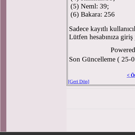
(5) Neml: 39;
(6) Bakara: 256
Sadece kayıtlı kullanıcı
Lütfen hesabınıza giriş
Powere
Son Güncelleme ( 25-0
< Ö
[Geri Dön]