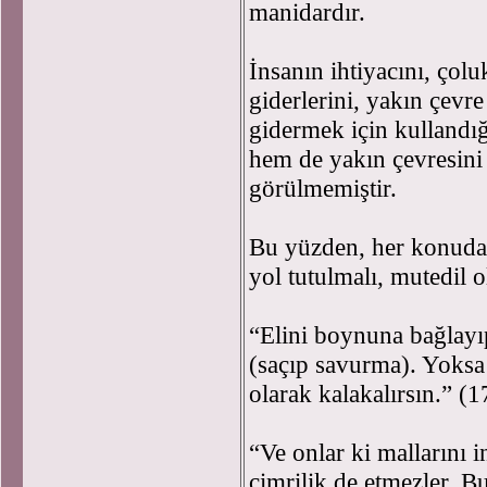
manidardır.
İnsanın ihtiyacını, çol
giderlerini, yakın çevre
gidermek için kullandığ
hem de yakın çevresini
görülmemiştir.
Bu yüzden, her konuda 
yol tutulmalı, mutedil o
“Elini boynuna bağlay
(saçıp savurma). Yoksa
olarak kalakalırsın.” (1
“Ve onlar ki mallarını i
cimrilik de etmezler. Bu