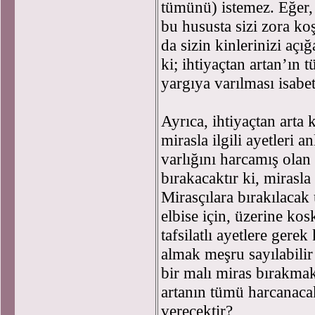
tümünü) istemez. Eğer, 
bu hususta sizi zora ko
da sizin kinlerinizi açı
ki; ihtiyaçtan artan’ın
yargıya varılması isabetl
Ayrıca, ihtiyaçtan arta 
mirasla ilgili ayetleri 
varlığını harcamış olan 
bırakacaktır ki, mirasla 
Mirasçılara bırakılacak
elbise için, üzerine ko
tafsilatlı ayetlere gere
almak meşru sayılabilir
bir malı miras bırakma
artanın tümü harcanaca
verecektir?