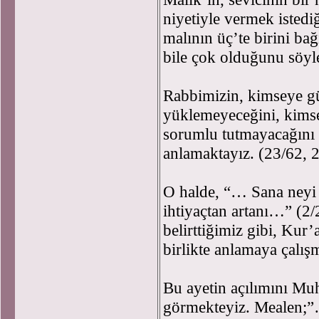
niyetiyle vermek istedi
malının üç’te birini ba
bile çok olduğunu söyle
Rabbimizin, kimseye g
yüklemeyeceğini, kimsey
sorumlu tutmayacağını 
anlamaktayız. (23/62, 
O halde, “… Sana neyi i
ihtiyaçtan artanı…” (2/
belirttiğimiz gibi, Kur’
birlikte anlamaya çalışm
Bu ayetin açılımını Mu
görmekteyiz. Mealen;”…