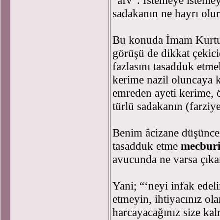
“afv”. İstemeye istemey
sadakanın ne hayrı ol
Bu konuda İmam Kurtubi
görüşü de dikkat çekici
fazlasını tasadduk etmek
kerime nazil oluncaya k
emreden ayeti kerime, 
türlü sadakanın (farziye
Benim âcizane düşüncem 
tasadduk etme
mecburi
avucunda ne varsa çıka
Yani; “‘neyi infak edeli
etmeyin, ihtiyacınız ol
harcayacağınız size kal