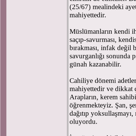
(25/67) mealindeki ayet
mahiyettedir.
Müslümanların kendi ih
saçıp-savurması, kendisi
bırakması, infak değil b
savurganlığı sonunda p
günah kazanabilir.
Cahiliye dönemi adetle
mahiyettedir ve dikkat 
Arapların, kerem sahib
öğrenmekteyiz. Şan, şer
dağıtıp yoksullaşmayı,
oluyordu.