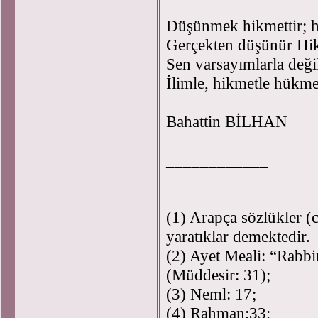
Düşünmek hikmettir; 
Gerçekten düşünür Hi
Sen varsayımlarla deği
İlimle, hikmetle hükm
Bahattin BİLHAN
____________
(1) Arapça sözlükler (c
yaratıklar demektedir.
(2) Ayet Meali: “Rabbin
(Müddesir: 31);
(3) Neml: 17;
(4) Rahman:33;