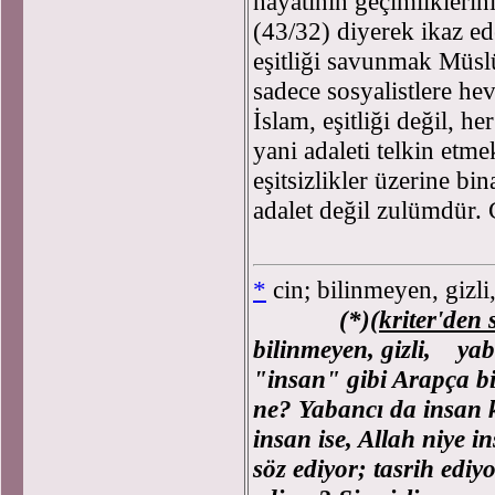
hayatının geçimliklerin
(43/32) diyerek ikaz e
eşitliği savunmak Müsl
sadece sosyalistlere he
İslam, eşitliği değil, h
yani adaleti telkin etme
eşitsizlikler üzerine bin
adalet değil zulümdür. 
*
cin; bilinmeyen, gizli
(*)(
kriter'den 
bilinmeyen, gizli, ya
"insan" gibi Arapça bi
ne? Yabancı da insan 
insan ise, Allah niye i
söz ediyor; tasrih ediy