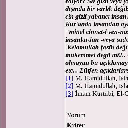
ediyor? Siz gizli veya
dışında bir varlık deği
cin gizli yabancı insan
Kur'anda insandan ay
"minel cinnet-i ven-na
insanlardan -veya sad
Kelamullah fasih deği
mükemmel değil mi?.. Ö
olmayan bu açıklamaya
etc... Lütfen açıklarl
[1]
M. Hamidullah, İsl
[2]
M. Hamidullah, İsla
[3]
İmam Kurtubi, El-C
Yorum
Kriter