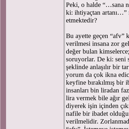
Peki, o halde “…sana ne
ki: ihtiyaçtan artanı…”
etmektedir?
Bu ayette geçen “afv” k
verilmesi insana zor g
değer bulan kimselerce
soruyorlar. De ki: sen
şeklinde anlaşılır bir t
yorum da çok ikna edici
keyfine bırakılmış bir 
insanları bin liradan fa
lira vermek bile ağır ge
diyerek işin içinden çı
nafile bir ibadet olduğu
verilmelidir. Zorlanmad