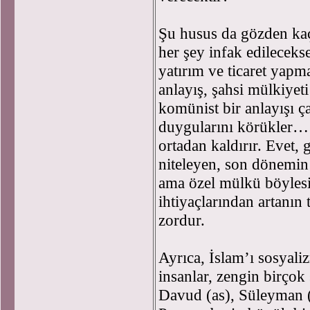
Şu husus da gözden kaç
her şey infak edileceks
yatırım ve ticaret yapm
anlayış, şahsi mülkiyeti
komünist bir anlayışı ça
duygularını körükler…
ortadan kaldırır. Evet, 
niteleyen, son dönemin 
ama özel mülkü böylesi
ihtiyaçlarından artanı
zordur.
Ayrıca, İslam’ı sosyal
insanlar, zengin birçok
Davud (as), Süleyman (a