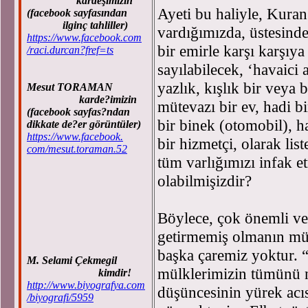
kardeşimizin
Ayeti bu haliyle, Kura
(facebook sayfasından
ilginç tahliller)
vardığımızda, üstesind
https://www.facebook.com
bir emirle karşı karşıya
/raci.durcan?fref=ts
sayılabilecek, ‘havaici 
yazlık, kışlık bir veya 
Mesut TORAMAN
karde?imizin
mütevazı bir ev, hadi bi
(facebook sayfas?ndan
bir binek (otomobil), h
dikkate de?er görüntüler)
https://www.facebook.
bir hizmetçi, olarak lis
com/mesut.toraman.52
tüm varlığımızı infak e
olabilmişizdir?
Böylece, çok önemli ve 
getirmemiş olmanın müt
başka çaremiz yoktur. 
M. Selami Çekmegil
mülklerimizin tümünü 
kimdir!
http://www.biyografya.com
düşüncesinin yürek ac
/biyografi/5959