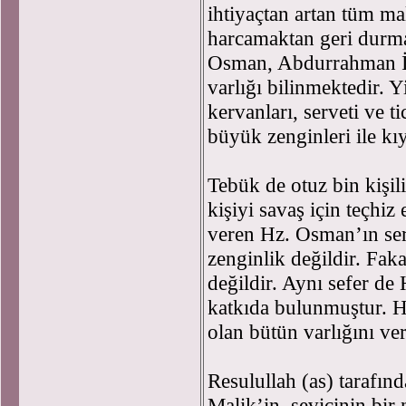
ihtiyaçtan artan tüm ma
harcamaktan geri durma
Osman, Abdurrahman İb
varlığı bilinmektedir. Y
kervanları, serveti ve 
büyük zenginleri ile kıy
Tebük de otuz bin kişil
kişiyi savaş için teçhiz
veren Hz. Osman’ın ser
zenginlik değildir. Fak
değildir. Aynı sefer de 
katkıda bulunmuştur. H
olan bütün varlığını ve
Resulullah (as) tarafın
Malik’in, sevicinin bir 