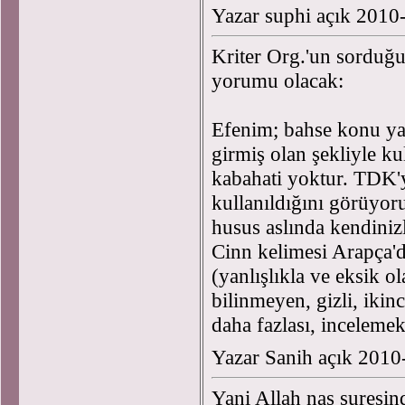
Yazar suphi açık 2010
Kriter Org.'un sorduğ
yorumu olacak:
Efenim; bahse konu yaz
girmiş olan şekliyle ku
kabahati yoktur. TDK'
kullanıldığını görüyo
husus aslında kendiniz
Cinn kelimesi Arapça'da
(yanlışlıkla ve eksik o
bilinmeyen, gizli, ikin
daha fazlası, incelemek
Yazar Sanih açık 2010
Yani Allah nas suresin