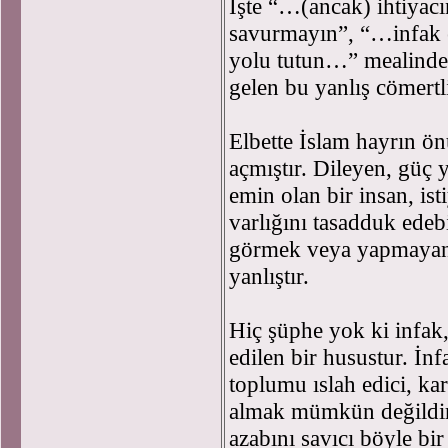
İşte “…(ancak) ihtiyacı
savurmayın”, “…infak ed
yolu tutun…” mealindek
gelen bu yanlış cömertlik
Elbette İslam hayrın ö
açmıştır. Dileyen, güç
emin olan bir insan, ist
varlığını tasadduk edeb
görmek veya yapmayanla
yanlıştır.
Hiç şüphe yok ki infak
edilen bir husustur. İn
toplumu ıslah edici, kard
almak mümkün değildir.
azabını savıcı böyle bi