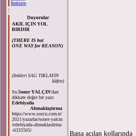
İletişim
Duyurular
AKIL IÇIN YOL
BIRDIR
(THERE IS but
ONE WAY for REASON)
(
linkleri SAG TIKLAYIN
lütfen)
Sn.
Soner YALÇIN
'dan
dikkate değer bir yazı:
Edebiyatla
Ahmaklaştırma
https://www.sozcu.com.tr/
2021/yazarlar/soner-yalcin
/edebiyatla-ahmaklastirma
-6335565/
Bana açılan kollarında