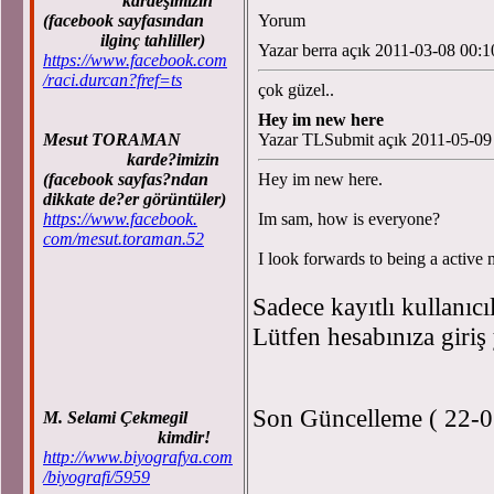
kardeşimizin
(facebook sayfasından
Yorum
ilginç tahliller)
Yazar berra açık 2011-03-08 00:1
https://www.facebook.com
/raci.durcan?fref=ts
çok güzel..
Hey im new here
Mesut TORAMAN
Yazar TLSubmit açık 2011-05-09
karde?imizin
(facebook sayfas?ndan
Hey im new here.
dikkate de?er görüntüler)
https://www.facebook.
Im sam, how is everyone?
com/mesut.toraman.52
I look forwards to being a activ
Sadece kayıtlı kullanıcı
Lütfen hesabınıza giriş
Son Güncelleme ( 22-0
M. Selami Çekmegil
kimdir!
http://www.biyografya.com
/biyografi/5959