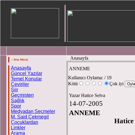
Anasayfa
:: Ana Menü
Anasayfa
ANNEME
Güncel Yazılar
Kullanıcı Oylama:
/ 19
Temel Konular
Kötü
Çok iyi
Çeviriler
Şiir
Geçmişten
Yazar Hatice Selva
Sağlık
14-07-2005
Spor
Medyadan Seçmeler
ANNEME
M. Said Çekmegil
Hatic
Çocuklardan
Linkler
Arama