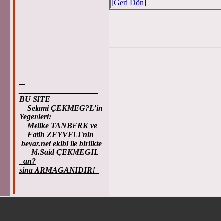
[Geri Dön]
____________________
BU SITE
Selami ÇEKMEG?L’in
Yegenleri:
Melike TANBERK ve
Fatih ZEYVELI'nin
beyaz.net ekibi ile birlikte
M.Said ÇEKMEGIL
an?
sina ARMAGANIDIR!