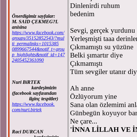
Dinlenirdi ruhum
b
Önerdigimiz sayfalar:
M. SAID ÇEKMEG?L
anisina
Sevgi, gerçek yurdunu 
https://www.facebook.com/
Yerleşmişti taaa derinle
groups/35152852543/?mul
ti_permalinks=1015385
Çıkmamıştı su yüzüne
0899667544&notif_t=grou
Belki şımartır diye
p_highlights&notif_id=147
2405452361090
Çıkmamıştı
Tüm sevgiler utanır di
Nuri BiRTEK
Ah anne
kardeşimizin
(facebook sayfasından
Özlüyorum yine
ilginç tespitler)
Sana olan özlemimi anl
https://www.facebook.
com/nuri.birtek
Günbegün koyuyor ba
Ne çare...
'İNNA LİLLAH VE 
Raci DURCAN