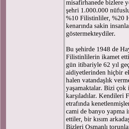
misafirhanede bizlere 
şehri 1.000.000 nüfusl
%10 Filistinliler, %20 
kenarında sakin insanlar
göstermekteydiler.
Bu şehirde 1948 de Hay
Filistinlilerin ikamet e
gün itibariyle 62 yıl ge
aidiyetlerinden hiçbir 
halen vatandaşlık verme
yaşamaktalar. Bizi çok 
karşıladılar. Kendileri F
etrafında kenetlenmişler
cami de banyo yapma i
ettiler, bir kısım arkada
Bizleri Osmanlı torunla