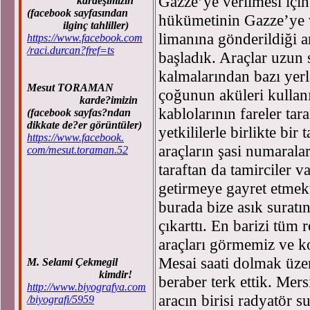
Gazze’ye verilmesi için
kardeşimizin
(facebook sayfasından
hükümetinin Gazze’ye v
ilginç tahliller)
limanına gönderildiği a
https://www.facebook.com
/raci.durcan?fref=ts
başladık. Araçlar uzun 
kalmalarından bazı yerl
Mesut TORAMAN
çoğunun aküleri kullanı
karde?imizin
kablolarının fareler tar
(facebook sayfas?ndan
dikkate de?er görüntüler)
yetkililerle birlikte bir 
https://www.facebook.
araçların şasi numarala
com/mesut.toraman.52
taraftan da tamirciler va
getirmeye gayret
etmek
burada bize asık suratı
çıkarttı. En barizi tüm
araçları görmemiz ve ko
Mesai saati dolmak üze
M. Selami Çekmegil
kimdir!
beraber terk ettik. Mers
http://www.biyografya.com
aracın birisi radyatör s
/biyografi/5959