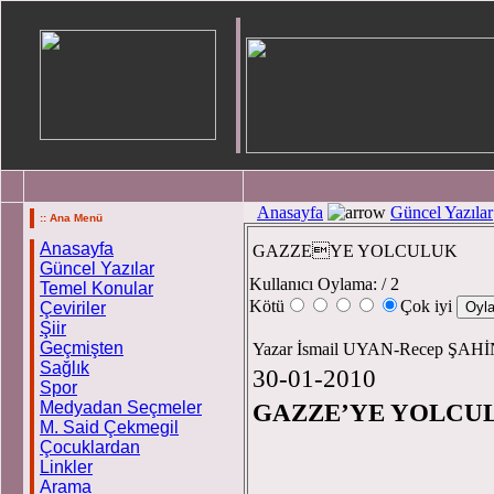
Anasayfa
Güncel Yazılar
:: Ana Menü
Anasayfa
GAZZEYE YOLCULUK
Güncel Yazılar
Kullanıcı Oylama:
/ 2
Temel Konular
Kötü
Çok iyi
Çeviriler
Şiir
Geçmişten
Yazar İsmail UYAN-Recep ŞAH
Sağlık
30-01-2010
Spor
Medyadan Seçmeler
GAZZE’Y
M. Said Çekmegil
Çocuklardan
Linkler
Arama