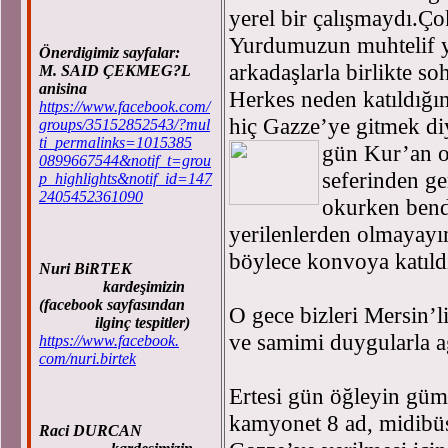
yerel bir çalışmaydı.Ço
Yurdumuzun muhtelif ye
Önerdigimiz sayfalar:
arkadaşlarla birlikte so
M. SAID ÇEKMEG?L
anisina
Herkes neden katıldığın
https://www.facebook.com/
hiç Gazze’ye gitmek di
groups/35152852543/?mul
ti_permalinks=1015385
gün Kur’an 
0899667544&notif_t=grou
seferinden ge
p_highlights&notif_id=147
2405452361090
okurken bende
yerilenlerden olmayayı
böylece konvoya katıld
Nuri BiRTEK
kardeşimizin
(facebook sayfasından
O gece bizleri Mersin’li
ilginç tespitler)
ve samimi duygularla a
https://www.facebook.
com/nuri.birtek
Ertesi gün öğleyin gümr
kamyonet 8 ad, midibüs
Raci DURCAN