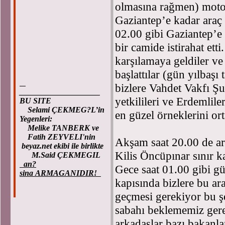
olmasına rağmen) motor
Gaziantep’e kadar araç ü
02.00 gibi Gaziantep’e
bir camide istirahat ett
karşılamaya geldiler ve 
başlattılar (gün yılbaşı
bizlere Vahdet Vakfı Şu
____________________
yetkilileri ve Erdemlile
BU SITE
Selami ÇEKMEG?L’in
en güzel örneklerini ort
Yegenleri:
Melike TANBERK ve
Fatih ZEYVELI'nin
Akşam saat 20.00 de araç
beyaz.net ekibi ile birlikte
Kilis Öncüpınar sınır k
M.Said ÇEKMEGIL
an?
Gece saat 01.00 gibi g
sina ARMAGANIDIR!
kapısında bizlere bu ara
geçmesi gerekiyor bu şe
sabahı beklememiz gere
arkadaşlar bazı bakanla