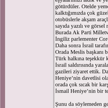
götürdüler. Otelde yem
kalktığımızda çok güzel
otobüslerle akşam araçl
sayıda yazılı ve görsel
Burada Ak Parti Milletv
İngiliz parlementer Co
Daha sonra İsrail taraf
Orada Meslis başkanı 
Türk halkına teşekkür k
İsrail saldırısında yar
gazileri ziyaret ettik.
Heniye’nin davetlisi ol
orada çok sıcak bir ka
İsmail Heniye’nin bir 
Şunu da söylemeden g