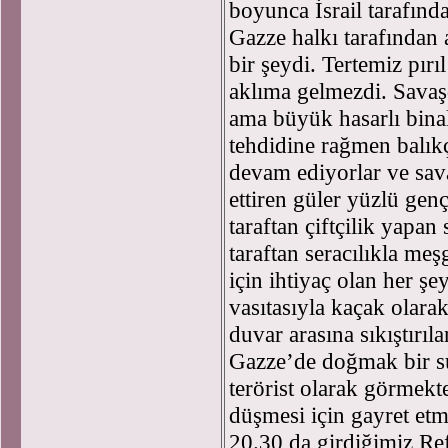
boyunca İsrail tarafında
Gazze halkı tarafından
bir şeydi. Tertemiz pırıl
aklıma gelmezdi. Savaş
ama büyük hasarlı binal
tehdidine rağmen balıkç
devam ediyorlar ve sav
ettiren güler yüzlü ge
taraftan çiftçilik yapan
taraftan seracılıkla meş
için ihtiyaç olan her şey
vasıtasıyla kaçak olarak
duvar arasına sıkıştırıl
Gazze’de doğmak bir s
terörist olarak görmekt
düşmesi için gayret et
20.30 da girdiğimiz R