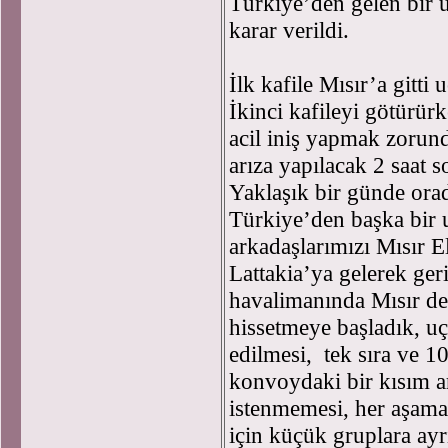
Türkiye’den gelen bir u
karar verildi.
İlk kafile Mısır’a gitti 
İkinci kafileyi götürü
acil iniş yapmak zorund
arıza yapılacak 2 saat s
Yaklaşık bir günde ora
Türkiye’den başka bir
arkadaşlarımızı Mısır 
Lattakia’ya gelerek ger
havalimanında Mısır d
hissetmeye başladık, u
edilmesi, tek sıra ve 1
konvoydaki bir kısım a
istenmemesi, her aşama
için küçük gruplara ayr