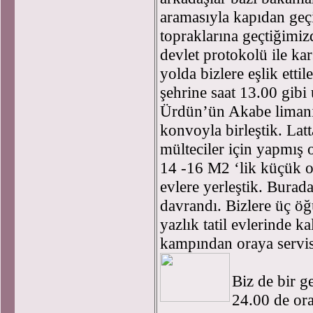
aramasıyla kapıdan geçi
topraklarına geçtiğimizd
devlet protokolü ile ka
yolda bizlere eşlik etti
şehrine saat 13.00 gibi
Ürdün’ün Akabe limanı
konvoyla birleştik. Lat
mülteciler için yapmış
14 -16 M2 ‘lik küçük od
evlere yerleştik. Burad
davrandı. Bizlere üç ö
yazlık tatil evlerinde k
kampından oraya servis
Biz de bir g
24.00 de ora