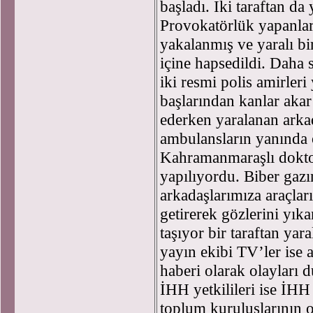
başladı. İki taraftan da 
Provokatörlük yapanlard
yakalanmış ve yaralı bi
içine hapsedildi. Daha 
iki resmi polis amirleri
başlarından kanlar akar
ederken yaralanan arkad
ambulansların yanında o
Kahramanmaraşlı doktor
yapılıyordu. Biber gaz
arkadaşlarımıza araçlar
getirerek gözlerini yıka
taşıyor bir taraftan yar
yayın ekibi TV’ler ise
haberi olarak olayları 
İHH yetkilileri ise İHH
toplum kuruluşlarının 