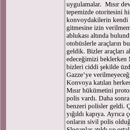
uygulamalar. Mısır devl
tepemizde otoritesini h
konvoydakilerin kendi 
gitmesine izin verilmem
ablukası altında bulun
otobüslerle araçların b
geldik. Bizler araçları
edeceğimizi beklerken M
bizleri ciddi şekilde ü
Gazze’ye verilmeyeceği
Konvoya katılan herkes 
Mısır hükümetini protos
polis vardı. Daha sonra
benzeri polisler geldi. 
yığıldı kapıya. Ayrıca ço
onların sivil polis oldu
Sloganlar atıldı ve ort