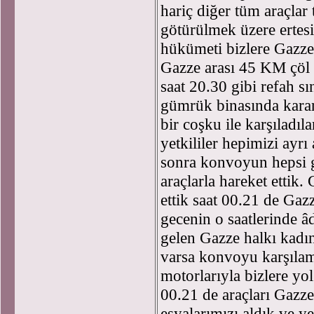
hariç diğer tüm araçla
götürülmek üzere ertes
hükümeti bizlere Gazze’
Gazze arası 45 KM çöl 
saat 20.30 gibi refah sı
gümrük binasında karan
bir coşku ile karşıladı
yetkililer hepimizi ayrı
sonra konvoyun hepsi g
araçlarla hareket ettik.
ettik saat 00.21 de Gaz
gecenin o saatlerinde âd
gelen Gazze halkı kadın
varsa konvoyu karşılama
motorlarıyla bizlere yo
00.21 de araçları Gazz
eşyalarımızı aldık ve ye