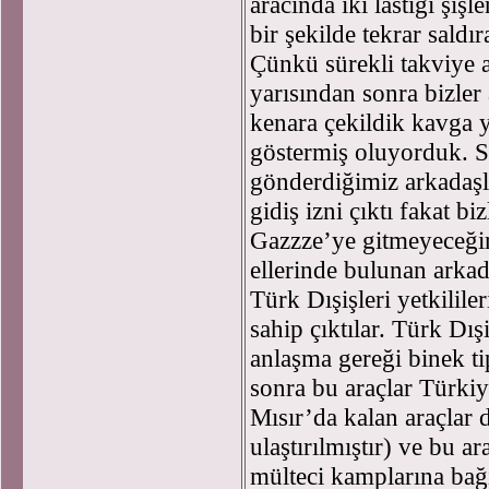
aracında iki lastiği şiş
bir şekilde tekrar saldır
Çünkü sürekli takviye 
yarısından sonra bizler
kenara çekildik kavga 
göstermiş oluyorduk. 
gönderdiğimiz arkadaşl
gidiş izni çıktı fakat b
Gazzze’ye gitmeyeceğimi
ellerinde bulunan arkada
Türk Dışişleri yetkilil
sahip çıktılar. Türk Dış
anlaşma gereği binek ti
sonra bu araçlar Türkiy
Mısır’da kalan araçlar d
ulaştırılmıştır) ve bu a
mülteci kamplarına bağı