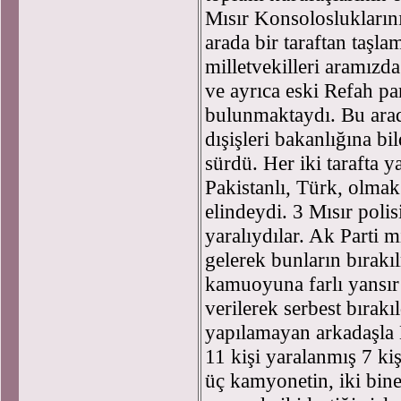
Mısır Konsolosluklarını
arada bir taraftan taşl
milletvekilleri aramızd
ve ayrıca eski Refah par
bulunmaktaydı. Bu arada
dışişleri bakanlığına bil
sürdü. Her iki tarafta yar
Pakistanlı, Türk, olmak 
elindeydi. 3 Mısır polis
yaralıydılar. Ak Parti mi
gelerek bunların bırakıl
kamuoyuna farlı yansır 
verilerek serbest bırakıl
yapılamayan arkadaşla 
11 kişi yaralanmış 7 kiş
üç kamyonetin, iki binek