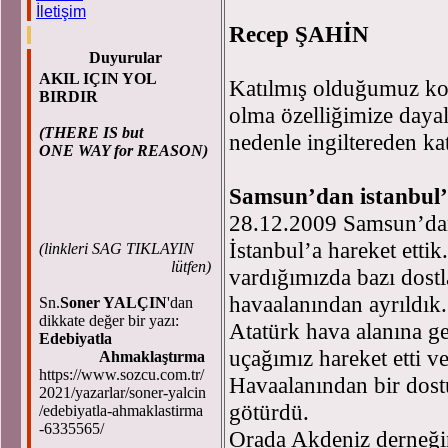
İletişim
Recep ŞAHİN
Duyurular
AKIL IÇIN YOL
Katılmış olduğumuz kon
BIRDIR
olma özelliğimize dayal
(THERE IS but
nedenle ingiltereden ka
ONE WAY for REASON)
Samsun’dan istanbul’
28.12.2009 Samsun’dan
İstanbul’a hareket ettik
(
linkleri SAG TIKLAYIN
lütfen)
vardığımızda bazı dostl
havaalanından ayrıldık
Sn.
Soner YALÇIN
'dan
dikkate değer bir yazı:
Atatürk hava alanına g
Edebiyatla
uçağımız hareket etti v
Ahmaklaştırma
https://www.sozcu.com.tr/
Havaalanından bir dost
2021/yazarlar/soner-yalcin
götürdü.
/edebiyatla-ahmaklastirma
-6335565/
Orada Akdeniz derneğine