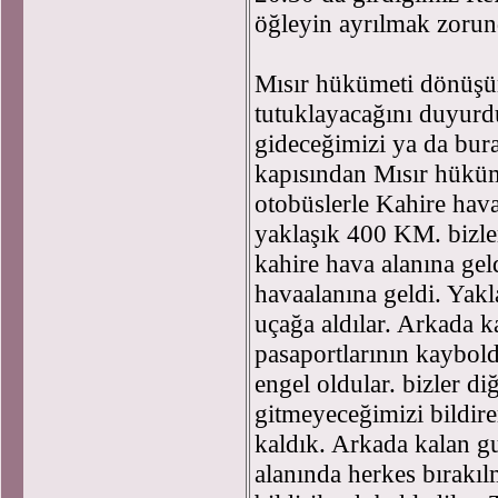
öğleyin ayrılmak zorun
Mısır hükümeti dönüşüm
tutuklayacağını duyurd
gideceğimizi ya da bura
kapısından Mısır hüküme
otobüslerle Kahire hav
yaklaşık 400 KM. bizle
kahire hava alanına gel
havaalanına geldi. Yakl
uçağa aldılar. Arkada k
pasaportlarının kaybol
engel oldular. bizler d
gitmeyeceğimizi bildir
kaldık. Arkada kalan gu
alanında herkes bırakı