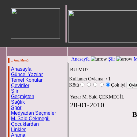
Anasayfa
Şiir
M
:: Ana Menü
Anasayfa
BU MU?
Güncel Yazılar
Kullanıcı Oylama:
/ 1
Temel Konular
Kötü
Çok iyi
Çeviriler
Şiir
Geçmişten
Yazar M. Said ÇEKMEGİL
Sağlık
28-01-2010
Spor
Medyadan Seçmeler
BU M
M. Said Çekmegil
Çocuklardan
Linkler
Arama