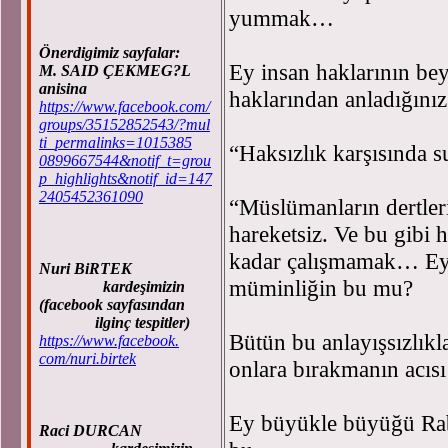
yummak…
Önerdigimiz sayfalar:
Ey insan haklarının bey
M. SAID ÇEKMEG?L
anisina
haklarından anladığını
https://www.facebook.com/
groups/35152852543/?mul
ti_permalinks=1015385
“Haksızlık karşısında s
0899667544&notif_t=grou
p_highlights&notif_id=147
2405452361090
“Müslümanların dertler
hareketsiz. Ve bu gibi 
kadar çalışmamak… Ey
Nuri BiRTEK
müminliğin bu mu?
kardeşimizin
(facebook sayfasından
ilginç tespitler)
Bütün bu anlayışsızlık
https://www.facebook.
com/nuri.birtek
onlara bırakmanın acıs
Ey büyükle büyüğü Rab
Raci DURCAN