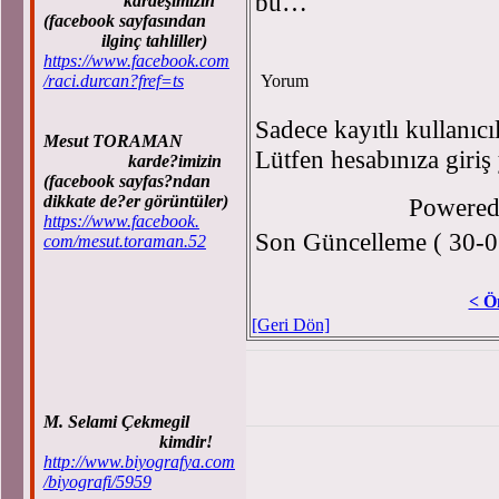
bu…
kardeşimizin
(facebook sayfasından
ilginç tahliller)
https://www.facebook.com
/raci.durcan?fref=ts
Yorum
Sadece kayıtlı kullanıcı
Mesut TORAMAN
Lütfen hesabınıza giriş
karde?imizin
(facebook sayfas?ndan
dikkate de?er görüntüler)
Powere
https://www.facebook.
Son Güncelleme ( 30-0
com/mesut.toraman.52
< Ö
[Geri Dön]
M. Selami Çekmegil
kimdir!
http://www.biyografya.com
/biyografi/5959