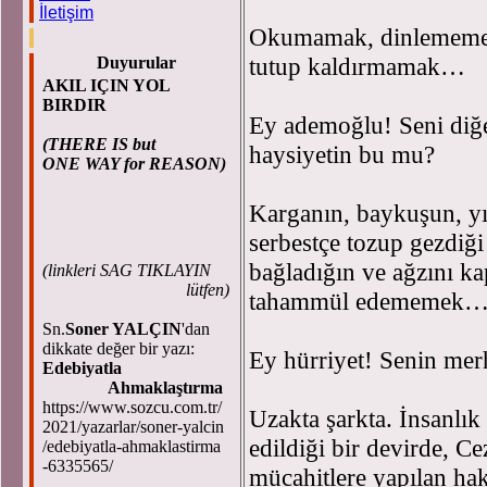
İletişim
Okumamak, dinlememek
tutup kaldırmamak…
Duyurular
AKIL IÇIN YOL
BIRDIR
Ey ademoğlu! Seni diğe
(THERE IS but
haysiyetin bu mu?
ONE WAY for REASON)
Karganın, baykuşun, yıl
serbestçe tozup gezdiğ
bağladığın ve ağzını ka
(
linkleri SAG TIKLAYIN
lütfen)
tahammül edememek
Sn.
Soner YALÇIN
'dan
dikkate değer bir yazı:
Ey hürriyet! Senin m
Edebiyatla
Ahmaklaştırma
https://www.sozcu.com.tr/
Uzakta şarkta. İnsanlık
2021/yazarlar/soner-yalcin
edildiği bir devirde, Ce
/edebiyatla-ahmaklastirma
-6335565/
mücahitlere yapılan hak