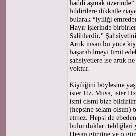
haddi aşmak üzerinde” 
bildirilere dikkatle ri
bularak “iyiliği emrede
Hayır işlerinde birbirler
Salihlerdir.” Şahsiyeti
Artık insan bu yüce kiş
başarabilmeyi ümit edeb
şahsiyetlere ise artık 
yoktur.
Kişiliğini böylesine ya
ister Hz. Musa, ister H
ismi cismi bize bildir
(hepsine selam olsun) t
etmez. Hepsi de ebeden 
bulundukları tebliğleri
Hesap gününe ve o gün