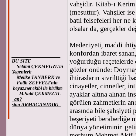
vahşidir. Kitab-ı Kerim
(mesuttur). Vahşiler ise
batıl felsefeleri her n
olsalar da, gerçekler d
Medeniyeti, maddi ihtiy
konfordan ibaret sanan,
____________________
yoğurduğu reçetelerde 
BU SITE
Selami ÇEKMEG?L’in
gözler önünde: Doymay
Yegenleri:
ihtirasların sivrilttiği
Melike TANBERK ve
Fatih ZEYVELI'nin
cinayetler, cinnetler, in
beyaz.net ekibi ile birlikte
ayaklar altına alınan i
M.Said ÇEKMEGIL
an?
görülen zahmetlerin anca
sina ARMAGANIDIR!
arasında bile şahsiyeti 
beşeriyeti beraberliğe 
dünya yönetiminin geti
merhum Mehmet Akif ®’