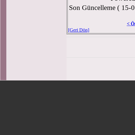
Son Güncelleme ( 15-0
< Ö
[Geri Dön]