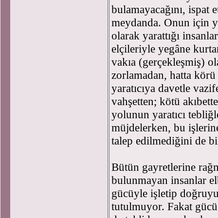
bulamayacağını, ispat e
meydanda. Onun için ya
olarak yarattığı insanla
elçileriyle yegâne kurta
vakıa (gerçekleşmiş) o
zorlamadan, hatta körü
yaratıcıya davetle vazif
vahşetten; kötü akıbett
yolunun yaratıcı tebliğ
müjdelerken, bu işlerin
talep edilmediğini de bi
Bütün gayretlerine rağ
bulunmayan insanlar elb
gücüyle işletip doğruy
tutulmuyor. Fakat gücü 