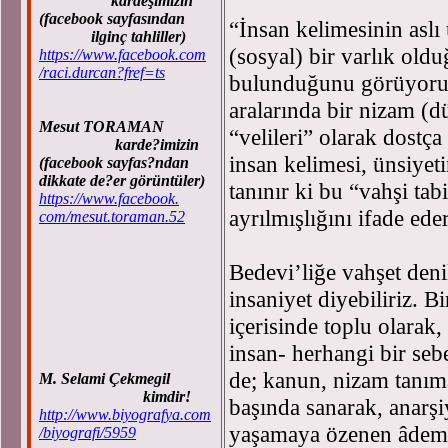
kardeşimizin
(facebook sayfasından
“İnsan kelimesinin aslı 
ilginç tahliller)
(sosyal) bir varlık old
https://www.facebook.com
/raci.durcan?fref=ts
bulunduğunu görüyoruz.
aralarında bir nizam (dü
Mesut TORAMAN
“velileri” olarak dostç
karde?imizin
insan kelimesi, ünsiyeti
(facebook sayfas?ndan
dikkate de?er görüntüler)
tanınır ki bu “vahşi ta
https://www.facebook.
ayrılmışlığını ifade eder
com/mesut.toraman.52
Bedevi’liğe vahşet deni
insaniyet diyebiliriz. 
içerisinde toplu olarak
insan- herhangi bir seb
de; kanun, nizam tanıma
M. Selami Çekmegil
kimdir!
başında sanarak, anarşiy
http://www.biyografya.com
yaşamaya özenen âdemo
/biyografi/5959