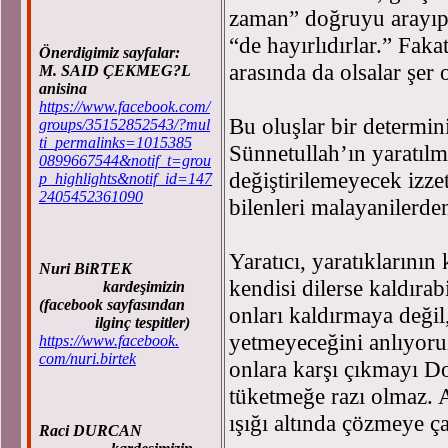
zaman” doğruyu arayıp h
“de hayırlıdırlar.” Faka
Önerdigimiz sayfalar:
arasında da olsalar şer o
M. SAID ÇEKMEG?L
anisina
https://www.facebook.com/
Bu oluşlar bir determin
groups/35152852543/?mul
ti_permalinks=1015385
Sünnetullah’ın yaratılm
0899667544&notif_t=grou
değiştirilemeyecek izze
p_highlights&notif_id=147
2405452361090
bilenleri malayanilerde
Yaratıcı, yaratıklarını
Nuri BiRTEK
kendisi dilerse kaldırab
kardeşimizin
(facebook sayfasından
onları kaldırmaya değil
ilginç tespitler)
yetmeyeceğini anlıyoruz
https://www.facebook.
com/nuri.birtek
onlara karşı çıkmayı D
tüketmeğe razı olmaz. A
ışığı altında çözmeye çal
Raci DURCAN