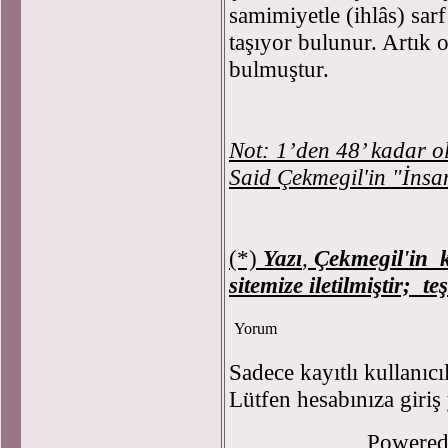
samimiyetle (ihlâs) sar
taşıyor bulunur. Artık 
bulmuştur.
Not: 1’den 48’ kadar o
Said Çekmegil'in "İnsan
(*)
Yazı
,
Çekmegil'in k
sitemize iletilmiştir;
te
Yorum
Sadece kayıtlı kullanıcı
Lütfen hesabınıza giriş
Powere