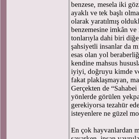
benzese, mesela iki gözlü,
ayaklı ve tek başlı olma
olarak yaratılmış oldukl
benzemesine imkân ve i
tonlarıyla dahi biri diğ
şahsiyetli insanlar da mi
esas olan yol beraberli
kendine mahsus hususl
iyiyi, doğruyu kimde v
fakat plaklaşmayan, m
Gerçekten de “Sahabei G
yönlerde görülen yekpar
gerekiyorsa tezahür ede
isteyenlere ne güzel mo
En çok hayvanlardan ma
sayarken, insan yavrula