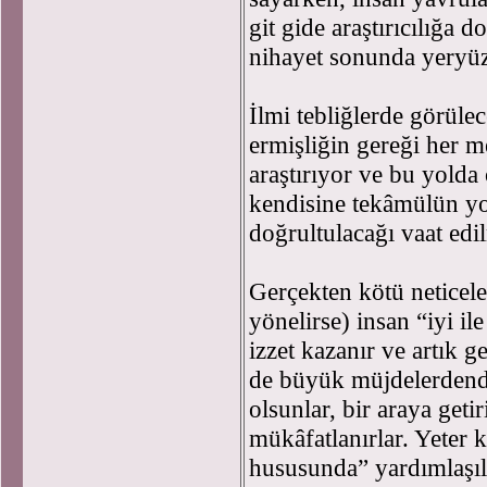
git gide araştırıcılığa 
nihayet sonunda yeryüzü
İlmi tebliğlerde görüle
ermişliğin gereği her 
araştırıyor ve bu yolda
kendisine tekâmülün yo
doğrultulacağı vaat edil
Gerçekten kötü neticele
yönelirse) insan “iyi il
izzet kazanır ve artık g
de büyük müjdelerdendi
olsunlar, bir araya geti
mükâfatlanırlar. Yeter 
hususunda” yardımlaşıl