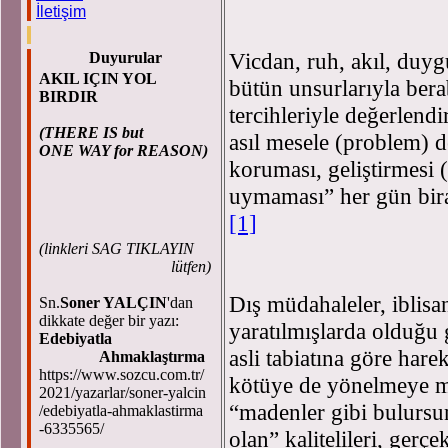
İletişim
Vicdan, ruh, akıl, duy
Duyurular
AKIL IÇIN YOL
bütün unsurlarıyla bera
BIRDIR
tercihleriyle değerlendir
(THERE IS but
asıl mesele (problem) d
ONE WAY for REASON)
koruması, geliştirmesi 
uymaması” her gün bir
[1]
(
linkleri SAG TIKLAYIN
lütfen)
Dış müdahaleler, iblisa
Sn.
Soner YALÇIN
'dan
dikkate değer bir yazı:
yaratılmışlarda olduğu
Edebiyatla
asli tabiatına göre har
Ahmaklaştırma
https://www.sozcu.com.tr/
kötüye de yönelmeye müs
2021/yazarlar/soner-yalcin
“madenler gibi bulursu
/edebiyatla-ahmaklastirma
-6335565/
olan” kalitelileri, gerçe