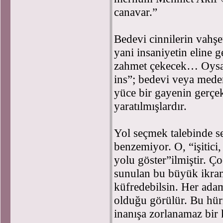
canavar.”
Bedevi cinnilerin vahşe
yani insaniyetin eline g
zahmet çekecek… Oysa
ins”; bedevi veya meden
yüce bir gayenin gerçe
yaratılmışlardır.
Yol seçmek talebinde se
benzemiyor. O, “işitici,
yolu göster”ilmiştir. Ç
sunulan bu büyük ikrama
küfredebilsin. Her adam
olduğu görülür. Bu hür
inanışa zorlanamaz bir