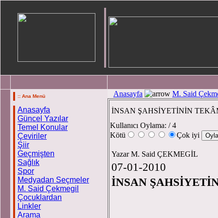
Anasayfa
M. Said Çekme
:: Ana Menü
Anasayfa
İNSAN ŞAHSİYETİNİN TEK
Güncel Yazılar
Kullanıcı Oylama:
/ 4
Temel Konular
Kötü
Çok iyi
Çeviriler
Şiir
Geçmişten
Yazar M. Said ÇEKMEGİL
Sağlık
07-01-2010
Spor
Medyadan Seçmeler
İNSAN ŞAHSİYETİ
M. Said Çekmegil
Çocuklardan
Linkler
Arama