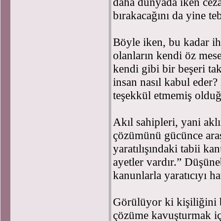
daha dünyada iken cezal
bırakacağını da yine teb
Böyle iken, bu kadar i
olanların kendi öz mese
kendi gibi bir beşeri ta
insan nasıl kabul eder?
teşekkül etmemiş olduğ
Akıl sahipleri, yani aklı
çözümünü gücünce araştı
yaratılışındaki tabii ka
ayetler vardır.” Düşüneb
kanunlarla yaratıcıyı hat
Görülüyor ki kişiliğini 
çözüme kavuşturmak içi