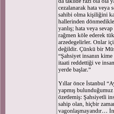
da taklide razı ola ola
cezalanarak hata veya 
sahibi olma kişiliğini k
hallerinden dönmedikle
yanlış; hata veya sevap
rağmen köle ederek tük
arzedegelirler. Onlar i
değildir. Çünkü bir Mü
“Şahsiyet insanın kime
itaati reddettiği ve ins
yerde başlar.”
Yıllar önce İstanbul “A
yapmış bulunduğumuz 
özetlemiş: Şahsiyetli i
sahip olan, hiçbir zam
vagonlaşmayandır… İnsa