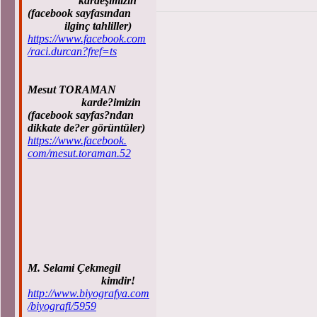
kardeşimizin
(facebook sayfasından
ilginç tahliller)
https://www.facebook.com
/raci.durcan?fref=ts
Mesut TORAMAN
karde?imizin
(facebook sayfas?ndan
dikkate de?er görüntüler)
https://www.facebook.
com/mesut.toraman.52
M. Selami Çekmegil
kimdir!
http://www.biyografya.com
/biyografi/5959