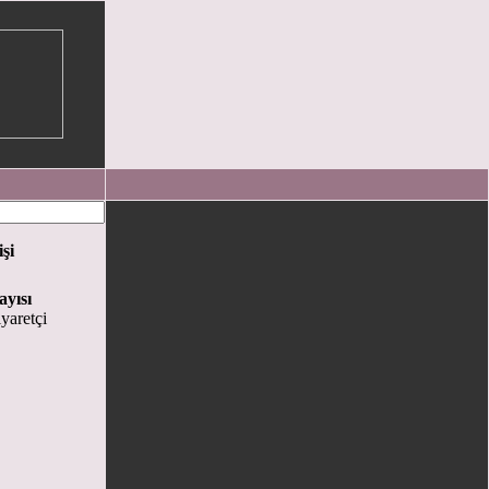
işi
ayısı
yaretçi