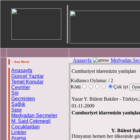
Anasayfa
Medyadan Seç
:: Ana Menü
Anasayfa
Cumhuriyet idaremizin yanlışları
Güncel Yazılar
Kullanıcı Oylama:
/ 2
Temel Konular
Kötü
Çok iyi
Çeviriler
Şiir
Geçmişten
Yazar Y. Bülent Bakiler - Türkiye
Sağlık
01-11-2009
Spor
Cumhuriyet idaremizin yanlışl
Medyadan Seçmeler
M. Said Çekmegil
Çocuklardan
Y. Bülent Baki
Linkler
Dünyanın hemen her ülkesinde gör
Arama