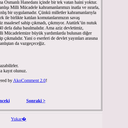
ma Osmanlı Hanedanı içinde bir tek vatan haini yoktur.
nlışı Milli Mücadele kahramanlarımızı inatla ve ısrarla,
anlış bir uygulamadır. Çünkü milletler kahramanlarıyla
k ile birlikte katılan komutanlarımızın savaş
iz maalesef sahip çıkmadı, çıkmıyor. Atatürk’ün nutuk
140 defa daha basılmalıdır. Ama aziz devletimiz,
illi Mücadelemize büyük yardımlarda bulunan diğer
p çıkmalıdır. Yani o eserleri de devlet yayınları arasına
yanlıştan da vazgeçeceğiz.
zabilirler.
ya kayıt olunuz.
red by
AkoComment 2.0
!
nceki
Sonraki >
Yukar�