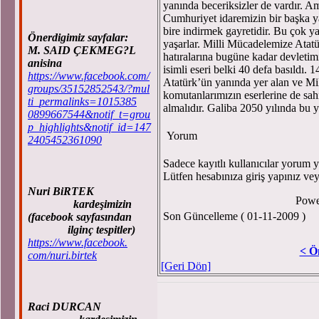
yanında beceriksizler de vardır. A
Cumhuriyet idaremizin bir başka ya
bire indirmek gayretidir. Bu çok y
Önerdigimiz sayfalar:
yaşarlar. Milli Mücadelemize Atatür
M. SAID ÇEKMEG?L
hatıralarına bugüne kadar devletim
anisina
isimli eseri belki 40 defa basıldı. 
https://www.facebook.com/
Atatürk’ün yanında yer alan ve M
groups/35152852543/?mul
komutanlarımızın eserlerine de sahi
ti_permalinks=1015385
almalıdır. Galiba 2050 yılında bu 
0899667544&notif_t=grou
p_highlights&notif_id=147
Yorum
2405452361090
Sadece kayıtlı kullanıcılar yorum ya
Lütfen hesabınıza giriş yapınız ve
Nuri BiRTEK
Powe
kardeşimizin
Son Güncelleme ( 01-11-2009 )
(facebook sayfasından
ilginç tespitler)
https://www.facebook.
< Ö
com/nuri.birtek
[Geri Dön]
Raci DURCAN