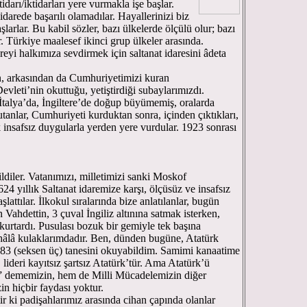
idarı/iktidarları yere vurmakla işe başlar.
 idarede başarılı olamadılar. Hayallerinizi biz
larlar. Bu kabil sözler, bazı ülkelerde ölçülü olur; bazı
. Türkiye maalesef ikinci grup ülkeler arasında.
eyi halkımıza sevdirmek için saltanat idaresini âdeta
nan, arkasından da Cumhuriyetimizi kuran
vleti’nin okuttuğu, yetiştirdiği subaylarımızdı.
İtalya’da, İngiltere’de doğup büyümemiş, oralarda
anlar, Cumhuriyeti kurduktan sonra, içinden çıktıkları,
k insafsız duygularla yerden yere vurdular. 1923 sonrası
ildiler. Vatanımızı, milletimizi sanki Moskof
24 yıllık Saltanat idaremize karşı, ölçüsüz ve insafsız
attılar. İlkokul sıralarında bize anlatılanlar, bugün
Vahdettin, 3 çuval İngiliz altınına satmak isterken,
 kurtardı. Pusulası bozuk bir gemiyle tek başına
hâlâ kulaklarımdadır. Ben, dünden bugüne, Atatürk
e 83 (seksen üç) tanesini okuyabildim. Samimi kanaatime
ideri kayıtsız şartsız Atatürk’tür. Ama Atatürk’ü
” dememizin, hem de Milli Mücadelemizin diğer
in hiçbir faydası yoktur.
ir ki padişahlarımız arasında cihan çapında olanlar