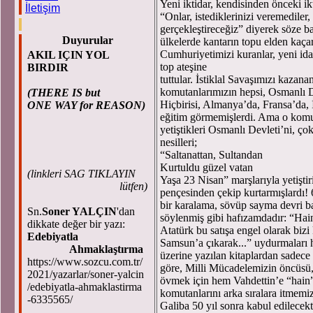
Yeni iktidar, kendisinden önceki ikt
İletişim
“Onlar, istediklerinizi veremediler,
gerçekleştireceğiz” diyerek söze baş
Duyurular
ülkelerde kantarın topu elden kaçar
Cumhuriyetimizi kuranlar, yeni idar
AKIL IÇIN YOL
top ateşine
BIRDIR
tuttular. İstiklal Savaşımızı kaza
komutanlarımızın hepsi, Osmanlı De
(THERE IS but
Hiçbirisi, Almanya’da, Fransa’da, 
ONE WAY for REASON)
eğitim görmemişlerdi. Ama o komut
yetiştikleri Osmanlı Devleti’ni, ço
nesilleri;
“Saltanattan, Sultandan
Kurtuldu güzel vatan
(
linkleri SAG TIKLAYIN
Yaşa 23 Nisan” marşlarıyla yetiştir
lütfen)
pençesinden çekip kurtarmışlardı! 6
bir karalama, sövüp sayma devri başl
Sn.
Soner YALÇIN
'dan
söylenmiş gibi hafızamdadır: “Hain 
dikkate değer bir yazı:
Atatürk bu satışa engel olarak bizi
Edebiyatla
Samsun’a çıkarak...” uydurmaları 
Ahmaklaştırma
üzerine yazılan kitaplardan sadec
https://www.sozcu.com.tr/
göre, Milli Mücadelemizin öncüsü, l
2021/yazarlar/soner-yalcin
övmek için hem Vahdettin’e “hain
/edebiyatla-ahmaklastirma
komutanlarını arka sıralara itmemiz
-6335565/
Galiba 50 yıl sonra kabul edilecekt