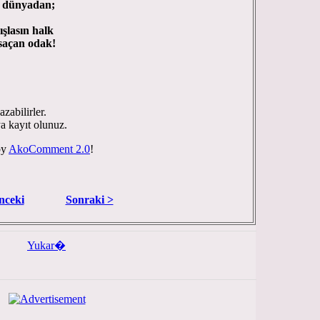
yadan;
ın halk
n odak!
zabilirler.
ya kayıt olunuz.
by
AkoComment 2.0
!
nceki
Sonraki >
Yukar�