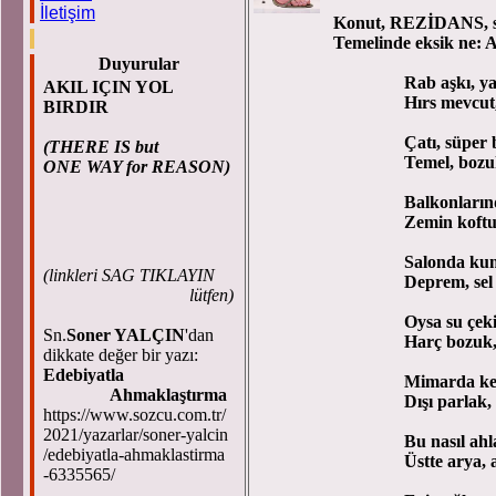
İletişim
Konut, REZİDANS, sar
Temelinde eksik ne: 
Duyurular
Rab aşkı, yardım 
AKIL IÇIN YOL
Hırs mevcut, haksı
BIRDIR
Çatı, süper bakı
(THERE IS but
Temel, bozuk ve g
ONE WAY for REASON)
Balkonlarında 
Zemin koft
Salonda kumar m
(
linkleri SAG TIKLAYIN
Deprem, sel kimin
lütfen)
Oysa su çekiyor 
Sn.
Soner YALÇIN
'dan
Harç bozuk, kalit
dikkate değer bir yazı:
Edebiyatla
Mimarda keyif ç
Ahmaklaştırma
Dışı parlak, iç t
https://www.sozcu.com.tr/
2021/yazarlar/soner-yalcin
Bu nasıl ahlaksı
/edebiyatla-ahmaklastirma
Üstte arya, altta 
-6335565/