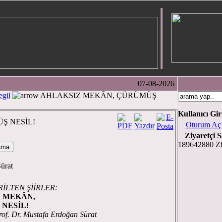
07-08-2026
gil
AHLAKSIZ MEKÂN, ÇÜRÜMÜŞ
Kullanıcı Gir
Ş NESİL!
Oturum Aç
Ziyaretçi S
189642880 Zi
Sürat
İLTEN ŞİİRLER:
 MEKÂN,
SİL!
rof. Dr. Mustafa Erdoğan Sürat