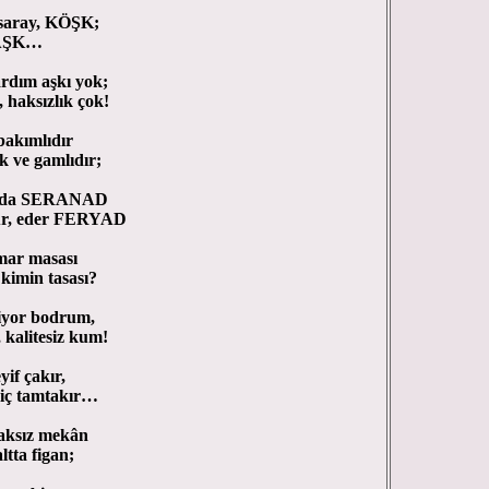
ay, KÖŞK;
AŞK…
aşkı yok;
zlık çok!
mlıdır
amlıdır;
SERANAD
ur, eder FERYAD
asası
 tasası?
bodrum,
esiz kum!
akır,
amtakır…
z mekân
figan;