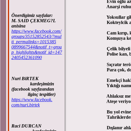
Evin oğlu azmış 
Anarşi ruhunda
Önerdigimiz sayfalar:
Yoksullar gibi gi
M. SAID ÇEKMEG?L
Kokteylcik atıyor
anisina
https://www.facebook.com/
Cam kırıp, kapı 
groups/35152852543/?mul
Komşuya kefen di
ti_permalinks=1015385
0899667544&notif_t=grou
Çelik bilyeli sap
p_highlights&notif_id=147
Polise kan, bekç
2405452361090
Sıçratır terör he
Para çok, dolu k
Nuri BiRTEK
Emekçi hakkı sa
kardeşimizin
Yıktığı namus ve
(facebook sayfasından
ilginç tespitler)
Ahlaksız mekânın
https://www.facebook.
Ateşe veriyor y
com/nuri.birtek
Bu yol evine var
Tahriklerden etme
Raci DURCAN
Dışlanır ahlaksız