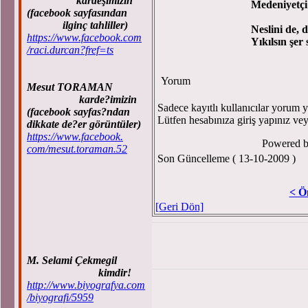
kardeşimizin
Medeniyetçi dün
(facebook sayfasından
ilginç tahliller)
Neslini de, dışlas
https://www.facebook.com
Yıkılsın şer saça
/raci.durcan?fref=ts
Yorum
Mesut TORAMAN
karde?imizin
Sadece kayıtlı kullanıcılar yorum ya
(facebook sayfas?ndan
Lütfen hesabınıza giriş yapınız ve
dikkate de?er görüntüler)
https://www.facebook.
Powered 
com/mesut.toraman.52
Son Güncelleme ( 13-10-2009 )
< Ö
[Geri Dön]
M. Selami Çekmegil
kimdir!
http://www.biyografya.com
/biyografi/5959