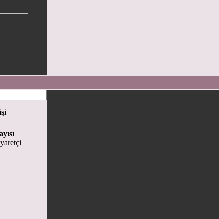
işi
ayısı
yaretçi