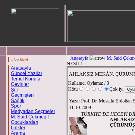
Anasayfa
M. Said Çekme
:: Ana Menü
NESİL!
Anasayfa
Güncel Yazılar
AHLAKSIZ MEKÂN, ÇÜRÜMÜ
Temel Konular
Kullanıcı Oylama:
/ 3
Çeviriler
Kötü
Çok iyi
Şiir
Geçmişten
Sağlık
Yazar Prof. Dr. Mustafa Erdoğan 
Spor
11-10-2009
Medyadan Seçmeler
TÜRKİYE’DE HECEYİ DİR
M. Said Çekmegil
AHLAKSIZ
Çocuklardan
ÇÜRÜMÜŞ NE
Linkler
P
Arama