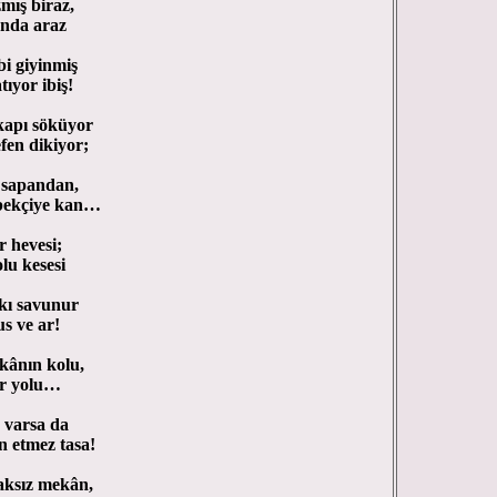
biraz,
 araz
yinmiş
 ibiş!
söküyor
kiyor;
andan,
iye kan…
vesi;
esesi
vunur
 ar!
 kolu,
olu…
sa da
z tasa!
 mekân,