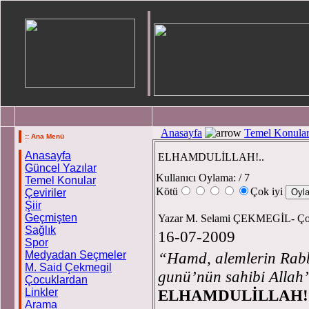
Anasayfa
Temel Konula
:: Ana Menü
Anasayfa
ELHAMDULİLLAH!..
Güncel Yazılar
Kullanıcı Oylama:
/ 7
Temel Konular
Kötü
Çok iyi
Çeviriler
Şiir
Geçmişten
Yazar M. Selami ÇEKMEGİL- Çob
Sağlık
16-07-2009
Spor
Medyadan Seçmeler
“Hamd, alemlerin Rab
M. Said Çekmegil
gunü’nün sahibi Allah
Çocuklardan
Linkler
ELHAMDULİLLAH!.
Arama