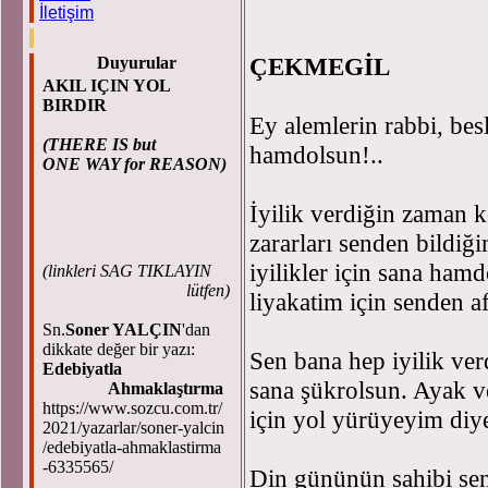
İletişim
M. Se
ÇEKMEGİL
Duyurular
AKIL IÇIN YOL
BIRDIR
Ey alemlerin rabbi, besl
(THERE IS but
hamdolsun!..
ONE WAY for REASON)
İyilik verdiğin zaman 
zararları senden bildiğ
iyilikler için sana ham
(
linkleri SAG TIKLAYIN
lütfen)
liyakatim için senden af
Sn.
Soner YALÇIN
'dan
dikkate değer bir yazı:
Sen bana hep iyilik ver
Edebiyatla
sana şükrolsun. Ayak ve
Ahmaklaştırma
https://www.sozcu.com.tr/
için yol yürüyeyim diye
2021/yazarlar/soner-yalcin
/edebiyatla-ahmaklastirma
-6335565/
Din gününün sahibi sens