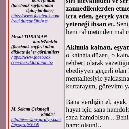
sırf mevkiinden ve ser
kardeşimizin
(facebook sayfasından
zannedilenlerden etme
ilginç tahliller)
icra eden, gerçek yara
https://www.facebook.com
/raci.durcan?fref=ts
yeteneği ihsan et.
Seni
beni rahmetinden mahr
Mesut TORAMAN
karde?imizin
Aklımla kainatı, eşya
(facebook sayfas?ndan
dikkate de?er görüntüler)
o kainata düzen, o kain
https://www.facebook.
rehberi olarak vazettiğ
com/mesut.toraman.52
ebediyyen geçerli olan K
mentalitesiyle yaklaşm
kurtarayım, görevimi 
Bana verdiğin el, ayak, 
hayat için sana hamdols
M. Selami Çekmegil
kimdir!
sana hamdolsun... Beni
http://www.biyografya.com
hamdolsun!..
/biyografi/5959