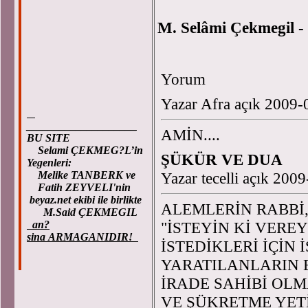
M. Selâmi Çekmegil -
Yorum
Yazar Afra açık 2009-
____________________
AMİN....
BU SITE
Selami ÇEKMEG?L’in
ŞÜKÜR VE DUA
Yegenleri:
Melike TANBERK ve
Yazar tecelli açık 200
Fatih ZEYVELI'nin
beyaz.net ekibi ile birlikte
ALEMLERİN RABBİ
M.Said ÇEKMEGIL
an?
"İSTEYİN Kİ VERE
sina ARMAGANIDIR!
İSTEDİKLERİ İÇİN
YARATILANLARIN 
İRADE SAHİBİ OLM
VE ŞÜKRETME YETİ