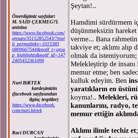
Şeytan!..
Önerdigimiz sayfalar:
Hamdimi sürdürmem içi
M. SAID ÇEKMEG?L
anisina
düşünmeksizin hareket
https://www.facebook.com/
verme... Bana rahmetin
groups/35152852543/?mul
ti_permalinks=1015385
takviye et; aklımı alıp 
0899667544&notif_t=grou
olmak da istemiyorum; i
p_highlights&notif_id=147
2405452361090
Melekleştirip de insanı
memur etme; ben sadece
kulluk edeyim. Ben
in
Nuri BiRTEK
yaratıkların en üstü
kardeşimizin
(facebook sayfasından
koyma!..
Melekleri, r
ilginç tespitler)
kanunlarını, radyo, t
https://www.facebook.
com/nuri.birtek
memur ettiğin aklımd
Aklımı ilimle techiz et
Raci DURCAN