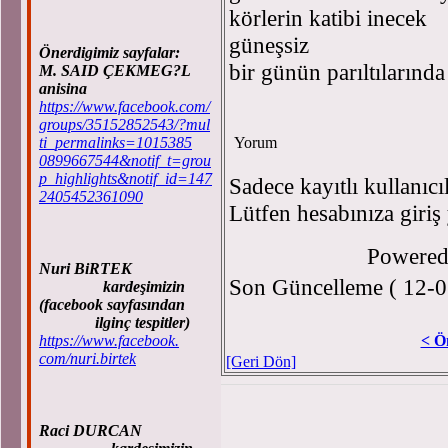
körlerin katibi inecek
güneşsiz
Önerdigimiz sayfalar:
bir günün parıltılarında
M. SAID ÇEKMEG?L
anisina
https://www.facebook.com/
groups/35152852543/?mul
ti_permalinks=1015385
Yorum
0899667544&notif_t=grou
p_highlights&notif_id=147
Sadece kayıtlı kullanıcı
2405452361090
Lütfen hesabınıza giriş
Powere
Nuri BiRTEK
Son Güncelleme ( 12-0
kardeşimizin
(facebook sayfasından
ilginç tespitler)
https://www.facebook.
< Ö
com/nuri.birtek
[Geri Dön]
Raci DURCAN