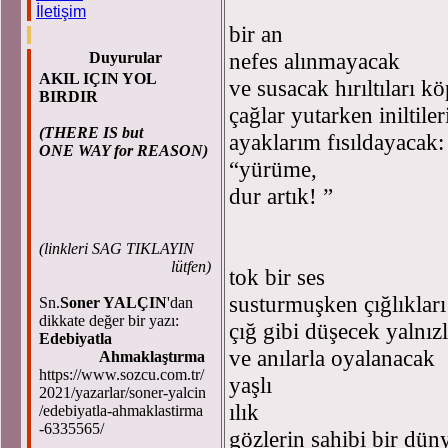
İletişim
bir an
nefes alınmayacak
Duyurular
AKIL IÇIN YOL
ve susacak hırıltıları k
BIRDIR
çağlar yutarken iniltiler
(THERE IS but
ayaklarım fısıldayacak:
ONE WAY for REASON)
“yürüme,
dur artık! ”
(
linkleri SAG TIKLAYIN
lütfen)
tok bir ses
susturmuşken çığlıkları
Sn.
Soner YALÇIN
'dan
dikkate değer bir yazı:
çığ gibi düşecek yalnızl
Edebiyatla
ve anılarla oyalanacak
Ahmaklaştırma
https://www.sozcu.com.tr/
yaşlı
2021/yazarlar/soner-yalcin
ılık
/edebiyatla-ahmaklastirma
-6335565/
gözlerin sahibi bir dün