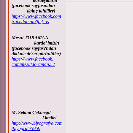
kardeşimizin
(facebook sayfasından
ilginç tahliller)
https://www.facebook.com
/raci.durcan?fref=ts
Mesut TORAMAN
karde?imizin
(facebook sayfas?ndan
dikkate de?er görüntüler)
https://www.facebook.
com/mesut.toraman.52
M. Selami Çekmegil
kimdir!
http://www.biyografya.com
/biyografi/5959