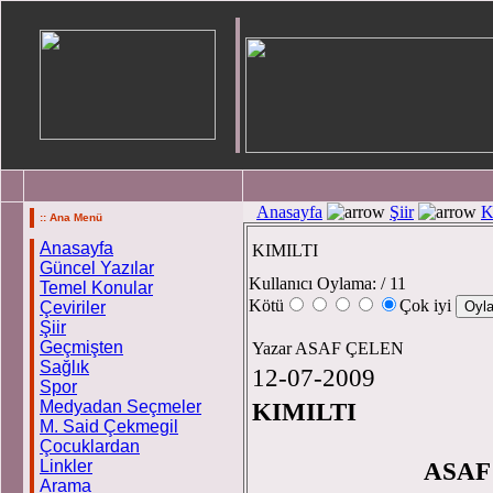
Anasayfa
Şiir
K
:: Ana Menü
Anasayfa
KIMILTI
Güncel Yazılar
Kullanıcı Oylama:
/ 11
Temel Konular
Kötü
Çok iyi
Çeviriler
Şiir
Geçmişten
Yazar ASAF ÇELEN
Sağlık
12-07-2009
Spor
Medyadan Seçmeler
KIMILTI
M. Said Çekmegil
Çocuklardan
Linkler
A
Arama