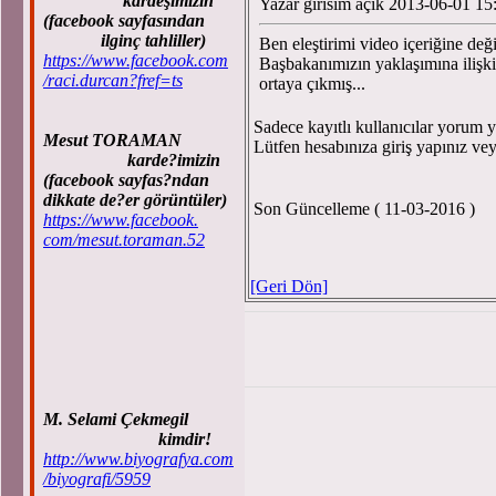
kardeşimizin
Yazar girisim açık 2013-06-01 15
(facebook sayfasından
ilginç tahliller)
Ben eleştirimi video içeriğine değ
https://www.facebook.com
Başbakanımızın yaklaşımına ilişki
/raci.durcan?fref=ts
ortaya çıkmış...
Sadece kayıtlı kullanıcılar yorum ya
Mesut TORAMAN
Lütfen hesabınıza giriş yapınız ve
karde?imizin
(facebook sayfas?ndan
dikkate de?er görüntüler)
Son Güncelleme ( 11-03-2016 )
https://www.facebook.
com/mesut.toraman.52
[Geri Dön]
M. Selami Çekmegil
kimdir!
http://www.biyografya.com
/biyografi/5959