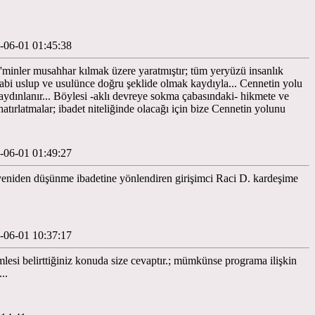
-06-01 01:45:38
'minler musahhar kılmak üzere yaratmıştır; tüm yeryüzü insanlık
; tabi uslup ve usulünce doğru şeklide olmak kaydıyla... Cennetin yolu
 aydınlanır... Böylesi -aklı devreye sokma çabasındaki- hikmete ve
atırlatmalar; ibadet niteliğinde olacağı için bize Cennetin yolunu
-06-01 01:49:27
yeniden düşünme ibadetine yönlendiren girişimci Raci D. kardeşime
-06-01 10:37:17
esi belirttiğiniz konuda size cevaptır.; mümkünse programa ilişkin
m...