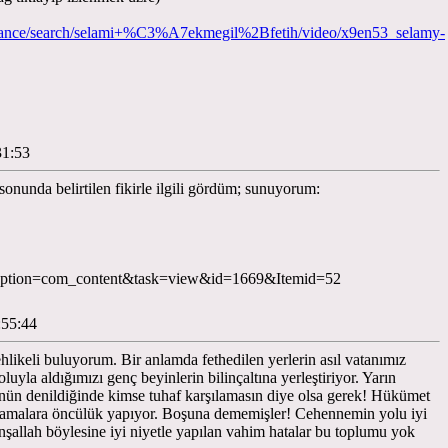
evance/search/selami+%C3%A7ekmegil%2Bfetih/video/x9en53_selamy-
31:53
sonunda belirtilen fikirle ilgili gördüm; sunuyorum:
p?option=com_content&task=view&id=1669&Itemid=52
:55:44
ehlikeli buluyorum. Bir anlamda fethedilen yerlerin asıl vatanımız
uyla aldığımızı genç beyinlerin bilinçaltına yerleştiriyor. Yarın
önün denildiğinde kimse tuhaf karşılamasın diye olsa gerek! Hükümet
 kutlamalara öncülük yapıyor. Boşuna dememişler! Cehennemin yolu iyi
 İnşallah böylesine iyi niyetle yapılan vahim hatalar bu toplumu yok