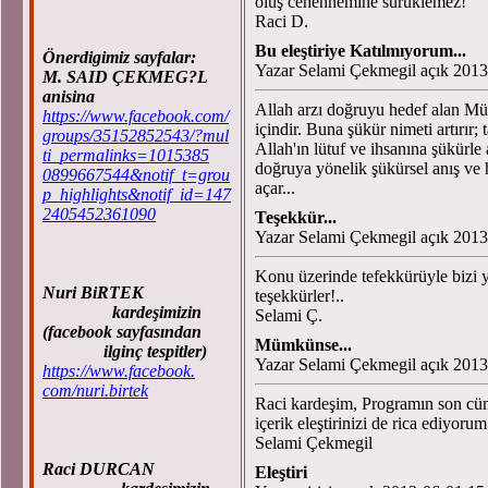
oluş cehennemine sürüklemez!
Raci D.
Bu eleştiriye Katılmıyorum...
Önerdigimiz sayfalar:
Yazar Selami Çekmegil açık 2013
M. SAID ÇEKMEG?L
anisina
Allah arzı doğruyu hedef alan Mü
https://www.facebook.com/
içindir. Buna şükür nimeti artırır
groups/35152852543/?mul
Allah'ın lütuf ve ihsanına şükürle
ti_permalinks=1015385
doğruya yönelik şükürsel anış ve h
0899667544&notif_t=grou
açar...
p_highlights&notif_id=147
2405452361090
Teşekkür...
Yazar Selami Çekmegil açık 2013
Konu üzerinde tefekkürüyle bizi 
Nuri BiRTEK
teşekkürler!..
kardeşimizin
Selami Ç.
(facebook sayfasından
Mümkünse...
ilginç tespitler)
Yazar Selami Çekmegil açık 2013
https://www.facebook.
com/nuri.birtek
Raci kardeşim, Programın son cüml
içerik eleştirinizi de rica ediyoru
Selami Çekmegil
Raci DURCAN
Eleştiri