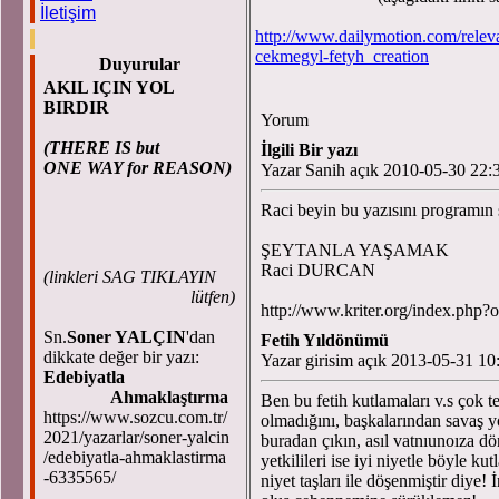
İletişim
http://www.dailymotion.com/rel
cekmegyl-fetyh_creation
Duyurular
AKIL IÇIN YOL
BIRDIR
Yorum
(THERE IS but
İlgili Bir yazı
ONE WAY for REASON)
Yazar Sanih açık 2010-05-30 22:
Raci beyin bu yazısını programın 
ŞEYTANLA YAŞAMAK
Raci DURCAN
(
linkleri SAG TIKLAYIN
lütfen)
http://www.kriter.org/index.ph
Sn.
Soner YALÇIN
'dan
Fetih Yıldönümü
dikkate değer bir yazı:
Yazar girisim açık 2013-05-31 10
Edebiyatla
Ahmaklaştırma
Ben bu fetih kutlamaları v.s çok t
https://www.sozcu.com.tr/
olmadığını, başkalarından savaş yol
2021/yazarlar/soner-yalcin
buradan çıkın, asıl vatnıunoıza d
/edebiyatla-ahmaklastirma
yetkilileri ise iyi niyetle böyle
-6335565/
niyet taşları ile döşenmiştir diye!