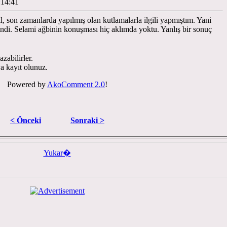
:14:41
il, son zamanlarda yapılmış olan kutlamalarla ilgili yapmıştım. Yani
ndi. Selami ağbinin konuşması hiç aklımda yoktu. Yanlış bir sonuç
zabilirler.
ya kayıt olunuz.
Powered by
AkoComment 2.0
!
< Önceki
Sonraki >
Yukar�