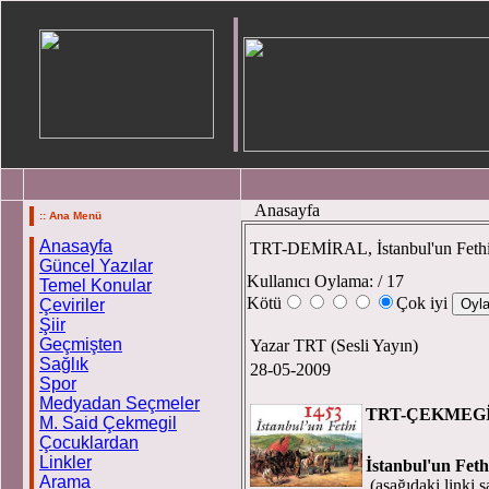
Anasayfa
:: Ana Menü
Anasayfa
TRT-DEMİRAL, İstanbul'un Fethin
Güncel Yazılar
Kullanıcı Oylama:
/ 17
Temel Konular
Kötü
Çok iyi
Çeviriler
Şiir
Geçmişten
Yazar TRT (Sesli Yayın)
Sağlık
28-05-2009
Spor
Medyadan Seçmeler
TRT-ÇEK
M. Said Çekmegil
Çocuklardan
Linkler
İstanbul'un Feth
Arama
(aşağıdaki linki 