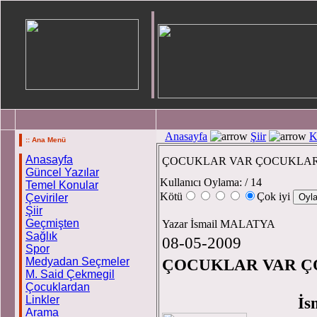
Anasayfa
Şiir
K
:: Ana Menü
Anasayfa
ÇOCUKLAR VAR ÇOCUKLA
Güncel Yazılar
Kullanıcı Oylama:
/ 14
Temel Konular
Kötü
Çok iyi
Çeviriler
Şiir
Geçmişten
Yazar İsmail MALATYA
Sağlık
08-05-2009
Spor
Medyadan Seçmeler
ÇOCUKLAR VAR 
M. Said Çekmegil
Çocuklardan
Linkler
İ
Arama