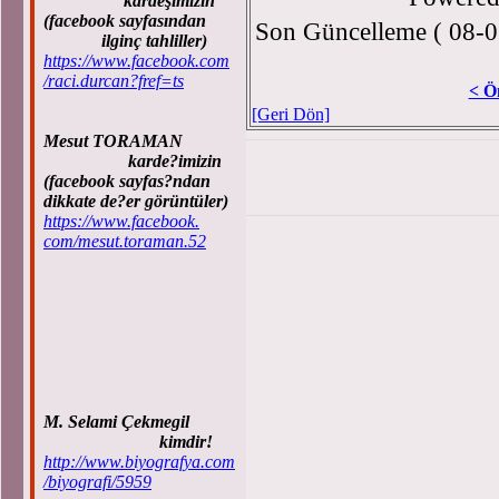
kardeşimizin
(facebook sayfasından
Son Güncelleme ( 08-0
ilginç tahliller)
https://www.facebook.com
/raci.durcan?fref=ts
< Ö
[Geri Dön]
Mesut TORAMAN
karde?imizin
(facebook sayfas?ndan
dikkate de?er görüntüler)
https://www.facebook.
com/mesut.toraman.52
M. Selami Çekmegil
kimdir!
http://www.biyografya.com
/biyografi/5959