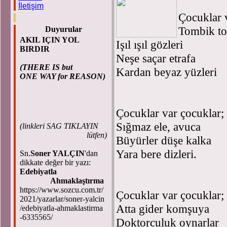
İletişim
Çocuklar 
Tombik to
Duyurular
AKIL IÇIN YOL
Işıl ışıl gözleri
BIRDIR
Neşe saçar etrafa
(THERE IS but
Kardan beyaz yüzleri
ONE WAY for REASON)
Çocuklar var çocuklar;
Sığmaz ele, avuca
(
linkleri SAG TIKLAYIN
lütfen)
Büyürler düşe kalka
Yara bere dizleri.
Sn.
Soner YALÇIN
'dan
dikkate değer bir yazı:
Edebiyatla
Ahmaklaştırma
https://www.sozcu.com.tr/
Çocuklar var çocuklar;
2021/yazarlar/soner-yalcin
Atta gider komşuya
/edebiyatla-ahmaklastirma
-6335565/
Doktorculuk oynarlar