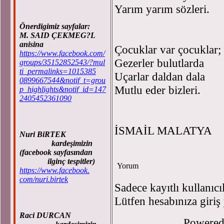
Yarım yarım sözleri.
Önerdigimiz sayfalar:
M. SAID ÇEKMEG?L
anisina
Çocuklar var çocuklar;
https://www.facebook.com/
Gezerler bulutlarda
groups/35152852543/?mul
ti_permalinks=1015385
Uçarlar daldan dala
0899667544&notif_t=grou
Mutlu eder bizleri.
p_highlights&notif_id=147
2405452361090
İSMAİL MALATYA
Nuri BiRTEK
kardeşimizin
(facebook sayfasından
ilginç tespitler)
Yorum
https://www.facebook.
com/nuri.birtek
Sadece kayıtlı kullanıcı
Lütfen hesabınıza giriş
Raci DURCAN
Powere