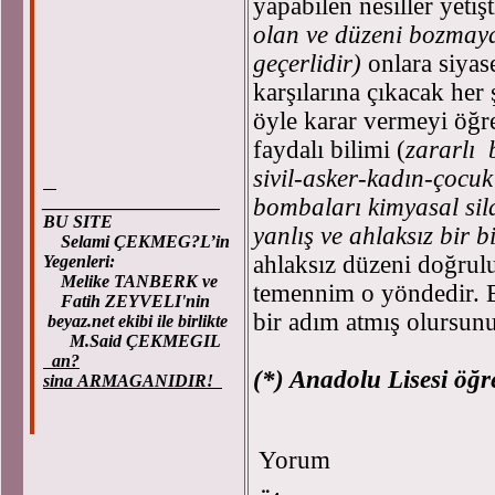
yapabilen nesiller yetiş
olan ve düzeni bozmaya
geçerlidir)
onlara siyase
karşılarına çıkacak her
öyle karar vermeyi öğre
faydalı bilimi (
zararlı 
sivil-asker-kadın-çocu
____________________
bombaları kimyasal sil
BU SITE
yanlış ve ahlaksız bir 
Selami ÇEKMEG?L’in
ahlaksız düzeni doğrulu
Yegenleri:
Melike TANBERK ve
temennim o yöndedir. B
Fatih ZEYVELI'nin
bir adım atmış olursunu
beyaz.net ekibi ile birlikte
M.Said ÇEKMEGIL
an?
(*) Anadolu Lisesi öğr
sina ARMAGANIDIR!
Yorum