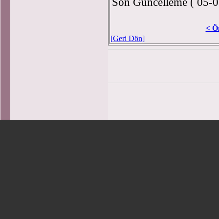
Son Güncelleme ( 05-0
< Ö
[Geri Dön]