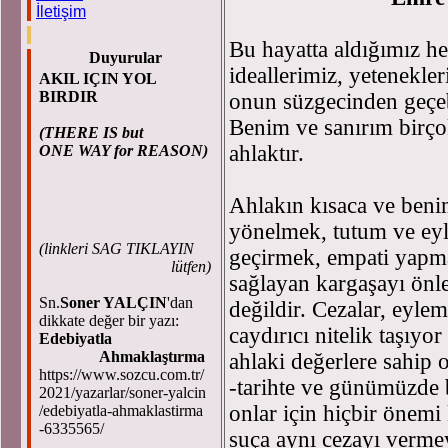
İletişim
Bu hayatta aldığımız he
Duyurular
ideallerimiz, yetenekle
AKIL IÇIN YOL
BIRDIR
onun süzgecinden geçebi
Benim ve sanırım birçok
(THERE IS but
ahlaktır.
ONE WAY for REASON)
Ahlakın kısaca ve benim
yönelmek, tutum ve ey
(
linkleri SAG TIKLAYIN
geçirmek, empati yapma
lütfen)
sağlayan kargaşayı önl
Sn.
Soner YALÇIN
'dan
değildir. Cezalar, eyle
dikkate değer bir yazı:
caydırıcı nitelik taşıyor
Edebiyatla
Ahmaklaştırma
ahlaki değerlere sahip 
https://www.sozcu.com.tr/
-tarihte ve günümüzde 
2021/yazarlar/soner-yalcin
onlar için hiçbir önem
/edebiyatla-ahmaklastirma
-6335565/
suça aynı cezayı vermey