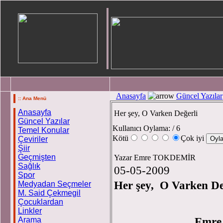
Anasayfa
Güncel Yazılar
:: Ana Menü
Anasayfa
Her şey, O Varken Değerli
Güncel Yazılar
Kullanıcı Oylama:
/ 6
Temel Konular
Kötü
Çok iyi
Çeviriler
Şiir
Geçmişten
Yazar Emre TOKDEMİR
Sağlık
05-05-2009
Spor
Her şey, O Varken De
Medyadan Seçmeler
M. Said Çekmegil
Çocuklardan
Linkler
Arama
Emre TOKD