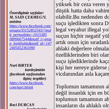
yüksek bir ceza veren y
düşük hatta daha vahim
Önerdigimiz sayfalar:
olabilir.Bu nedenden dol
M. SAID ÇEKMEG?L
anisina
suçu işledikten sonra D
https://www.facebook.com/
legal veyahut illegal y
groups/35152852543/?mul
ti_permalinks=1015385
suçun hiçbir negatif y
0899667544&notif_t=grou
artık onun için sıradanl
p_highlights&notif_id=147
ahlaki değerlere olmala
2405452361090
özelliklerinden biri ola
suçu işlediklerinde kaç
Nuri BiRTEK
kişi her nereye giderse
kardeşimizin
vicdanından asla kaç
(facebook sayfasından
ilginç tespitler)
https://www.facebook.
Toplumun tamamının ahl
com/nuri.birtek
değil insanlık için en 
toplumun tamamının ah
insanların da ahlaklı o
Raci DURCAN