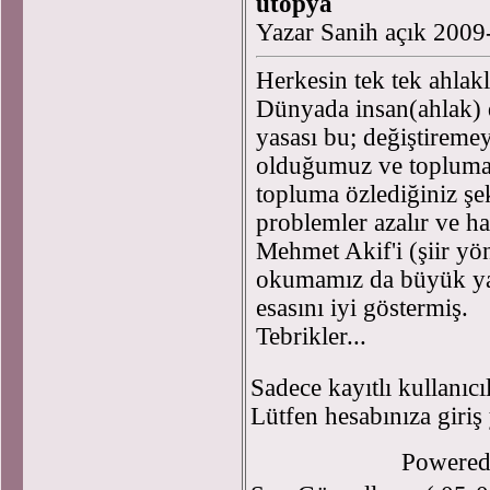
ütopya
Yazar Sanih açık 2009
Herkesin tek tek ahlak
Dünyada insan(ahlak) da
yasası bu; değiştiremey
olduğumuz ve topluma
topluma özlediğiniz şe
problemler azalır ve ha
Mehmet Akif'i (şiir yön
okumamız da büyük yara
esasını iyi göstermiş.
Tebrikler...
Sadece kayıtlı kullanıcı
Lütfen hesabınıza giriş
Powere