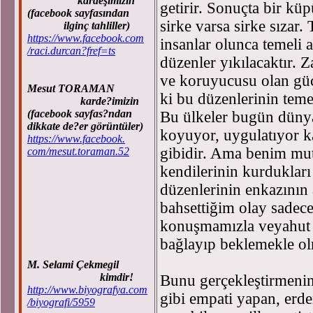
kardeşimizin
getirir. Sonuçta bir küp
(facebook sayfasından
sirke varsa sirke sızar.
ilginç tahliller)
https://www.facebook.com
insanlar olunca temeli a
/raci.durcan?fref=ts
düzenler yıkılacaktır. 
ve koruyucusu olan güç
Mesut TORAMAN
ki bu düzenlerinin teme
karde?imizin
(facebook sayfas?ndan
Bu ülkeler bugün dünya
dikkate de?er görüntüler)
koyuyor, uygulatıyor ka
https://www.facebook.
gibidir. Ama benim mut
com/mesut.toraman.52
kendilerinin kurduklar
düzenlerinin enkazının a
bahsettiğim olay sade
konuşmamızla veyahut t
bağlayıp beklemekle ol
M. Selami Çekmegil
kimdir!
Bunu gerçekleştirmenin 
http://www.biyografya.com
gibi empati yapan, erd
/biyografi/5959