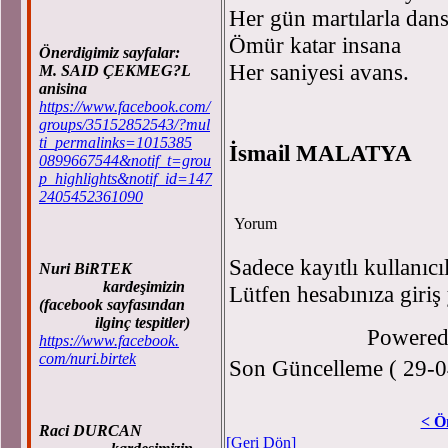
Her gün martılarla dans
Ömür katar insana
Önerdigimiz sayfalar:
Her saniyesi avans.
M. SAID ÇEKMEG?L
anisina
https://www.facebook.com/
groups/35152852543/?mul
ti_permalinks=1015385
İsmail MALATYA
0899667544&notif_t=grou
p_highlights&notif_id=147
2405452361090
Yorum
Sadece kayıtlı kullanıcı
Nuri BiRTEK
kardeşimizin
Lütfen hesabınıza giriş
(facebook sayfasından
ilginç tespitler)
Powere
https://www.facebook.
com/nuri.birtek
Son Güncelleme ( 29-0
< Ö
Raci DURCAN
[Geri Dön]