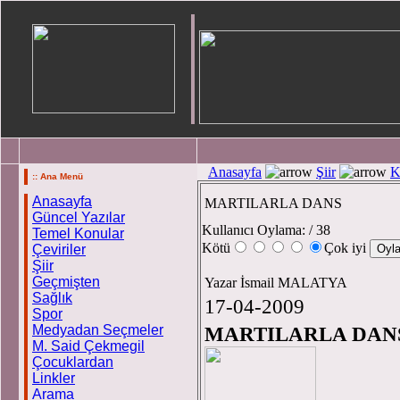
Anasayfa
Şiir
K
:: Ana Menü
Anasayfa
MARTILARLA DANS
Güncel Yazılar
Kullanıcı Oylama:
/ 38
Temel Konular
Kötü
Çok iyi
Çeviriler
Şiir
Geçmişten
Yazar İsmail MALATYA
Sağlık
17-04-2009
Spor
Medyadan Seçmeler
MARTILARLA DAN
M. Said Çekmegil
Çocuklardan
Linkler
Arama