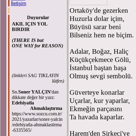
İletişim
Ortaköy'de gezerken
Huzurla dolar içim,
Duyurular
AKIL IÇIN YOL
Büyüsü sarar beni
BIRDIR
Bilseniz hem ne biçim.
(THERE IS but
ONE WAY for REASON)
Adalar, Boğaz, Haliç
Küçükçekmece Gölü,
İstanbul baştan başa
Olmuş sevgi sembolü.
(
linkleri SAG TIKLAYIN
lütfen)
Güverteye konarlar
Sn.
Soner YALÇIN
'dan
dikkate değer bir yazı:
Uçarlar, kur yaparlar,
Edebiyatla
Ekmeğin parçasını
Ahmaklaştırma
https://www.sozcu.com.tr/
Ta havada kaparlar.
2021/yazarlar/soner-yalcin
/edebiyatla-ahmaklastirma
-6335565/
Harem'den Sirkeci'ye