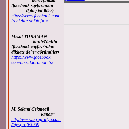
kardeşimizin
(facebook sayfasından
ilginç tahliller)
https://www.facebook.com
/raci.durcan?fref=ts
Mesut TORAMAN
karde?imizin
(facebook sayfas?ndan
dikkate de?er görüntüler)
https://www.facebook.
com/mesut.toraman.52
M. Selami Çekmegil
kimdir!
http://www.biyografya.com
/biyografi/5959