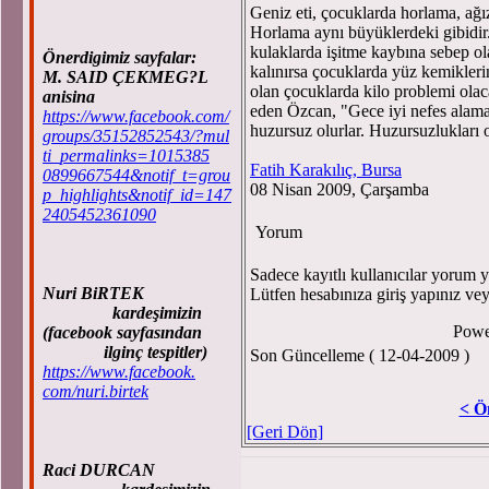
Geniz eti, çocuklarda horlama, ağ
Horlama aynı büyüklerdeki gibidir.
kulaklarda işitme kaybına sebep ol
Önerdigimiz sayfalar:
kalınırsa çocuklarda yüz kemikleri
M. SAID ÇEKMEG?L
olan çocuklarda kilo problemi olac
anisina
eden Özcan, "Gece iyi nefes alamad
https://www.facebook.com/
huzursuz olurlar. Huzursuzlukları o
groups/35152852543/?mul
ti_permalinks=1015385
Fatih Karakılıç, Bursa
0899667544&notif_t=grou
08 Nisan 2009, Çarşamba
p_highlights&notif_id=147
2405452361090
Yorum
Sadece kayıtlı kullanıcılar yorum ya
Nuri BiRTEK
Lütfen hesabınıza giriş yapınız ve
kardeşimizin
Powe
(facebook sayfasından
ilginç tespitler)
Son Güncelleme ( 12-04-2009 )
https://www.facebook.
com/nuri.birtek
< Ö
[Geri Dön]
Raci DURCAN