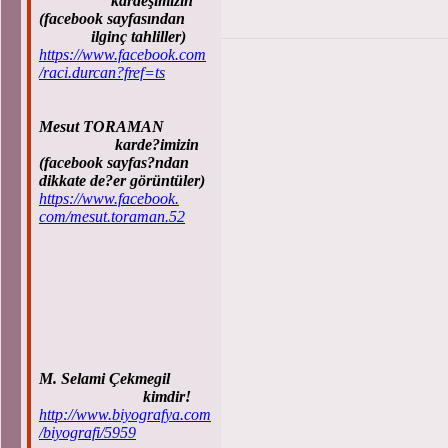
kardeşimizin
(facebook sayfasından
ilginç tahliller)
https://www.facebook.com
/raci.durcan?fref=ts
Mesut TORAMAN
karde?imizin
(facebook sayfas?ndan
dikkate de?er görüntüler)
https://www.facebook.
com/mesut.toraman.52
M. Selami Çekmegil
kimdir!
http://www.biyografya.com
/biyografi/5959