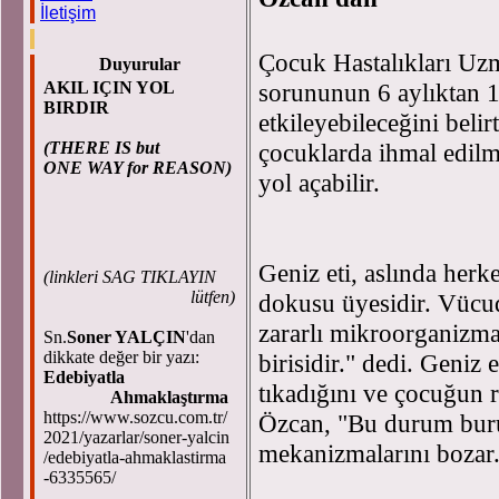
İletişim
Çocuk Hastalıkları Uzm
Duyurular
AKIL IÇIN YOL
sorununun 6 aylıktan 1
BIRDIR
etkileyebileceğini beli
(THERE IS but
çocuklarda ihmal edilme
ONE WAY for REASON)
yol açabilir.
Geniz eti, aslında herk
(
linkleri SAG TIKLAYIN
lütfen)
dokusu üyesidir. Vücud
zararlı mikroorganizma
Sn.
Soner YALÇIN
'dan
dikkate değer bir yazı:
birisidir." dedi. Geni
Edebiyatla
tıkadığını ve çocuğun 
Ahmaklaştırma
https://www.sozcu.com.tr/
Özcan, "Bu durum burun
2021/yazarlar/soner-yalcin
mekanizmalarını bozar
/edebiyatla-ahmaklastirma
-6335565/