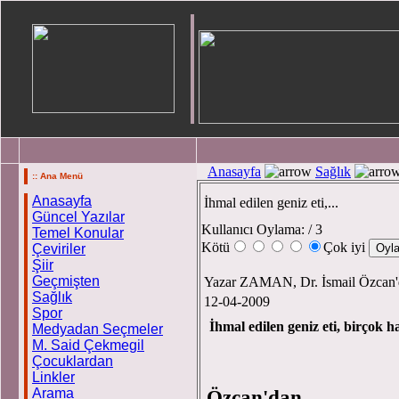
Anasayfa
Sağlık
:: Ana Menü
Anasayfa
İhmal edilen geniz eti,...
Güncel Yazılar
Kullanıcı Oylama:
/ 3
Temel Konular
Kötü
Çok iyi
Çeviriler
Şiir
Geçmişten
Yazar ZAMAN, Dr. İsmail Özcan
Sağlık
12-04-2009
Spor
İhmal edilen geniz eti, birçok h
Medyadan Seçmeler
M. Said Çekmegil
Çocuklardan
Linkler
Arama
Özcan'dan