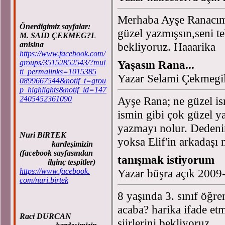
Merhaba Ayşe Ranacım.
Önerdigimiz sayfalar:
güzel yazmışsın,seni te
M. SAID ÇEKMEG?L
anisina
bekliyoruz. Haaarika
https://www.facebook.com/
groups/35152852543/?mul
Yaşasın Rana...
ti_permalinks=1015385
Yazar Selami Çekmegi
0899667544&notif_t=grou
p_highlights&notif_id=147
2405452361090
Ayşe Rana; ne güzel is
ismin gibi çok güzel y
yazmayı nolur. Dedeni
Nuri BiRTEK
yoksa Elif'in arkadaşı 
kardeşimizin
(facebook sayfasından
tanışmak istiyorum
ilginç tespitler)
https://www.facebook.
Yazar büşra açık 2009
com/nuri.birtek
8 yaşında 3. sınıf öğre
acaba? harika ifade et
Raci DURCAN
şiirlerini bekliyoruz.