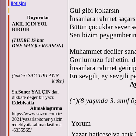
İletişim
Gül gibi kokarsın
İnsanlara rahmet saçars
Duyurular
AKIL IÇIN YOL
Bütün çocuklar sever se
BIRDIR
Sen bizim peygamberim
(THERE IS but
ONE WAY for REASON)
Muhammet dediler san
Gönlümüzü fethettin, d
İnsanlara rahmet getirip
En sevgili, ey sevgili
(
linkleri SAG TIKLAYIN
lütfen)
A
Sn.
Soner YALÇIN
'dan
dikkate değer bir yazı:
(*)(8 yaşında 3. sınıf ö
Edebiyatla
Ahmaklaştırma
https://www.sozcu.com.tr/
2021/yazarlar/soner-yalcin
Yorum
/edebiyatla-ahmaklastirma
-6335565/
Yazar haticeselva açı