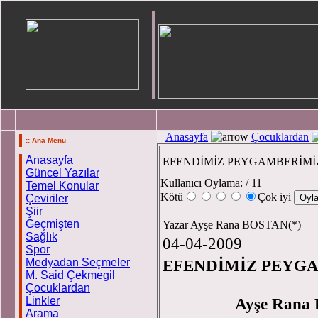
Anasayfa
Çocuklardan
:: Ana Menü
Anasayfa
EFENDİMİZ PEYGAMBERİMİ
Güncel Yazılar
Kullanıcı Oylama:
/ 11
Temel Konular
Kötü
Çok iyi
Çeviriler
Şiir
Geçmişten
Yazar Ayşe Rana BOSTAN(*)
Sağlık
04-04-2009
Spor
Medyadan Seçmeler
EFENDİMİZ PEYG
M. Said Çekmegil
Çocuklardan
Linkler
Ayşe 
Arama