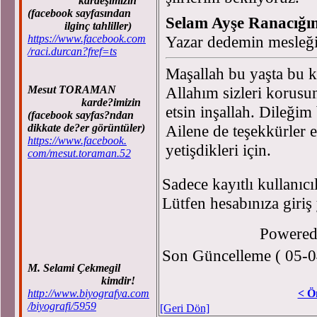
kardeşimizin
(facebook sayfasından
Selam Ayşe Ranacığı
ilginç tahliller)
https://www.facebook.com
Yazar dedemin mesleği
/raci.durcan?fref=ts
Maşallah bu yaşta bu k
Mesut TORAMAN
Allahım sizleri korusu
karde?imizin
etsin inşallah. Dileğim
(facebook sayfas?ndan
dikkate de?er görüntüler)
Ailene de teşekkürler e
https://www.facebook.
yetişdikleri için.
com/mesut.toraman.52
Sadece kayıtlı kullanıcı
Lütfen hesabınıza giriş
Powere
Son Güncelleme ( 05-0
M. Selami Çekmegil
kimdir!
http://www.biyografya.com
< Ö
/biyografi/5959
[Geri Dön]