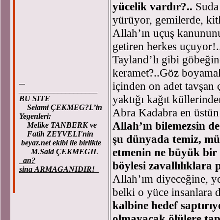
yücelik vardır?..
Suda 
yürüyor, gemilerde, kit
Allah’ın uçuş kanununu
getiren herkes uçuyor!
Tayland’lı gibi göbeğin
keramet?..Göz boyamak 
içinden on adet tavşan 
____________________
yaktığı kağıt küllerind
BU SITE
Selami ÇEKMEG?L’in
Abra Kadabra en üstün 
Yegenleri:
Allah’ın bilemezsin de
Melike TANBERK ve
Fatih ZEYVELI'nin
şu dünyada temiz, mü
beyaz.net ekibi ile birlikte
etmenin ne büyük bir
M.Said ÇEKMEGIL
an?
böylesi zavallılıklara 
sina ARMAGANIDIR!
Allah’ım diyeceğine, ye
belki o yüce insanlara 
kalbine hedef saptırıy
olmayacak ölülere tap