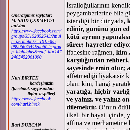
İsrailoğullarının kendil
peygamberlerine bile g
Önerdigimiz sayfalar:
istendiği bir dünyada
, 
M. SAID ÇEKMEG?L
anisina
edinir, gününü gün ede
https://www.facebook.com/
kötü ayrımı yapmaksızı
groups/35152852543/?mul
ti_permalinks=1015385
sürer; hayretler ediy
0899667544&notif_t=grou
ifadesine rağmen,
kim
p_highlights&notif_id=147
2405452361090
karşılığından rehberi,
sayesinde emin olur;
affetmediği liyakatsiz k
Nuri BiRTEK
olan; kim, hangi yaratı
kardeşimizin
(facebook sayfasından
yaratığa, hiçbir varl
ilginç tespitler)
ve yalnız, ve yalnız 
https://www.facebook.
com/nuri.birtek
dilemektir.
O’nun ödülü
ilkeli bir hayat içinde, 
affına ve merhametine l
Raci DURCAN