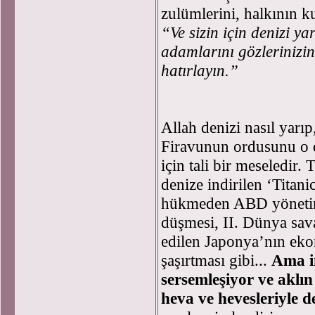
zulümlerini, halkının k
“Ve sizin için denizi ya
adamlarını gözleriniz
hatırlayın.”
Allah denizi nasıl yarıp,
Firavunun ordusunu o 
için tali bir meseledir.
denize indirilen ‘Titan
hükmeden ABD yönetimi
düşmesi, II. Dünya sav
edilen Japonya’nın eko
şaşırtması gibi...
Ama in
sersemleşiyor ve aklın 
heva ve hevesleriyle de