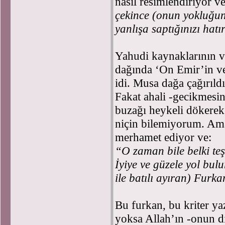
nasıl resimlendiriyor ve
çekince (onun yokluğund
yanlışa
saptığınızı hatı
Yahudi kaynaklarının ve
dağında ‘On Emir’in ve
idi. Musa dağa çağırıld
Fakat ahali -gecikmesin
buzağı heykeli dökerek 
niçin bilemiyorum. Ama
merhamet ediyor ve:
“O zaman bile belki teşe
İyiye ve güzele yol bul
ile batılı ayıran) Furka
Bu furkan, bu kriter yaz
yoksa Allah’ın -onun dı