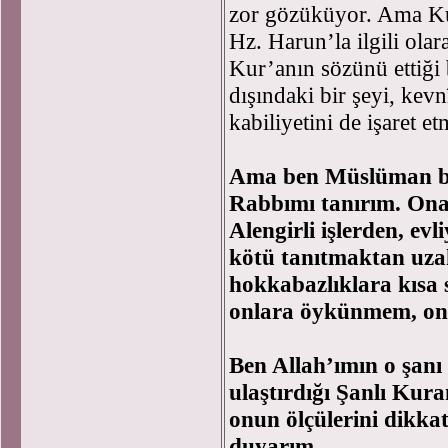
zor gözüküyor. Ama Ku
Hz. Harun’la ilgili ola
Kur’anın sözünü ettiği 
dışındaki bir şeyi, kevn
kabiliyetini de işaret etm
Ama ben Müslüman bir
Rabbımı tanırım. Ona 
Alengirli işlerden, ev
kötü tanıtmaktan uza
hokkabazlıklara kısa
onlara öykünmem, on
Ben Allah’ımın o şan
ulaştırdığı Şanlı Kur
onun ölçülerini dikkat
duyarım...