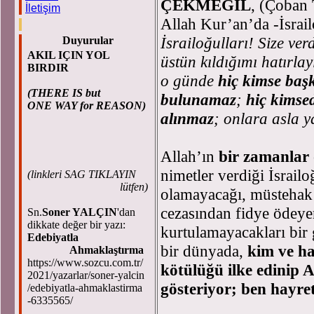
ÇEKMEGİL
, (Çoban 
İletişim
Allah Kur’an’da -İsrail
İsrailoğulları! Size ver
Duyurular
AKIL IÇIN YOL
üstün kıldığımı hatırlay
BIRDIR
o günde
hiç kimse başk
(THERE IS but
bulunamaz
;
hiç kimse
ONE WAY for REASON)
alınmaz
; onlara asla 
Allah’ın
bir zamanlar
nimetler verdiği İsrailo
(
linkleri SAG TIKLAYIN
lütfen)
olamayacağı, müstehak 
cezasından fidye ödeye
Sn.
Soner YALÇIN
'dan
dikkate değer bir yazı:
kurtulamayacakları bir
Edebiyatla
bir dünyada,
kim ve ha
Ahmaklaştırma
https://www.sozcu.com.tr/
kötülüğü ilke edinip A
2021/yazarlar/soner-yalcin
gösteriyor; ben hayre
/edebiyatla-ahmaklastirma
-6335565/