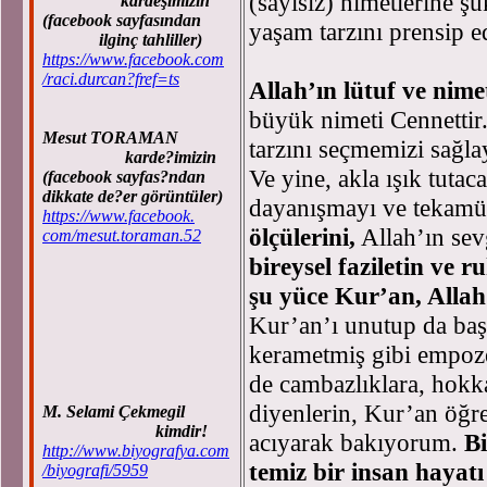
(sayısız) nimetlerine ş
kardeşimizin
(facebook sayfasından
yaşam tarzını prensip 
ilginç tahliller)
https://www.facebook.com
/raci.durcan?fref=ts
Allah’ın lütuf ve nime
büyük nimeti Cennettir.
Mesut TORAMAN
tarzını seçmemizi sağl
karde?imizin
Ve yine, akla ışık tutac
(facebook sayfas?ndan
dikkate de?er görüntüler)
dayanışmayı ve tekam
https://www.facebook.
ölçülerini,
Allah’ın sev
com/mesut.toraman.52
bireysel faziletin ve r
şu yüce Kur’an, Allah
Kur’an’ı unutup da baş
kerametmiş gibi empoze
de cambazlıklara, hokka
diyenlerin, Kur’an öğret
M. Selami Çekmegil
kimdir!
acıyarak bakıyorum.
B
http://www.biyografya.com
temiz bir insan hayat
/biyografi/5959