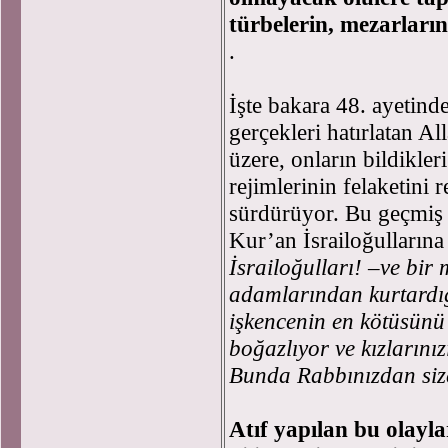
türbelerin, mezarların
.
İşte bakara 48. ayetinde
gerçekleri hatırlatan A
üzere, onların bildikleri
rejimlerinin felaketini 
sürdürüyor. Bu geçmiş 
Kur’an İsrailoğullarına
İsrailoğulları! –ve bir
adamlarından kurtardığı
işkencenin en kötüsünü 
boğazlıyor ve kızlarınız
Bunda Rabbınızdan size
Atıf yapılan bu olayl