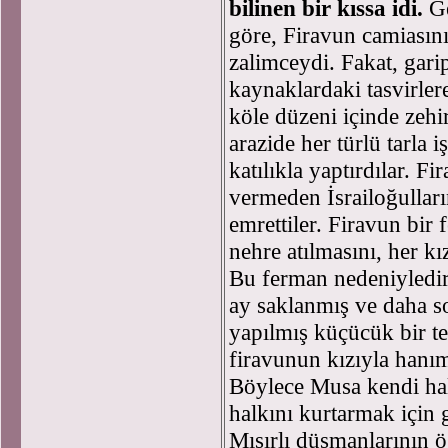
bilinen bir kıssa idi.
G
göre, Firavun camiasını
zalimceydi. Fakat, gari
kaynaklardaki tasvirlere
köle düzeni içinde zehir
arazide her türlü tarla i
katılıkla yaptırdılar. 
vermeden İsrailoğullar
emrettiler. Firavun bir
nehre atılmasını, her kı
Bu ferman nedeniyledi
ay saklanmış ve daha s
yapılmış küçücük bir te
firavunun kızıyla hanım
Böylece Musa kendi hal
halkını kurtarmak için 
Mısırlı düşmanlarının 