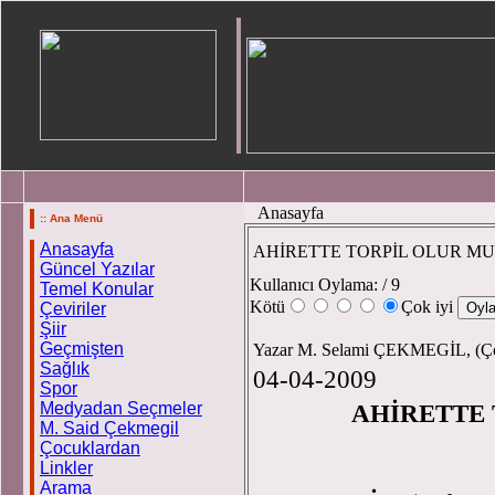
Anasayfa
:: Ana Menü
Anasayfa
AHİRETTE TORPİL OLUR MU?
Güncel Yazılar
Kullanıcı Oylama:
/ 9
Temel Konular
Kötü
Çok iyi
Çeviriler
Şiir
Geçmişten
Yazar M. Selami ÇEKMEGİL, (Ço
Sağlık
04-04-2009
Spor
Medyadan Seçmeler
AHİRETTE TOR
M. Said Çekmegil
Çocuklardan
Linkler
M. S
Arama