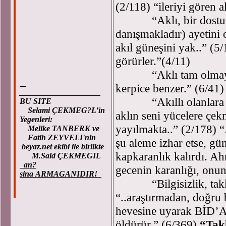
(2/118) “ileriyi gören a
“Aklı, bir dostun akl
danışmakladır) ayetini 
akıl güneşini yak..” (5/
görürler.”(4/11)
“Aklı tam olmayan ak
kerpice benzer.” (6/41)
____________________
“Akıllı olanlara bir 
BU SITE
Selami ÇEKMEG?L’in
aklın seni yücelere çek
Yegenleri:
yayılmakta..” (2/178) “A
Melike TANBERK ve
Fatih ZEYVELI'nin
şu aleme izhar etse, gü
beyaz.net ekibi ile birlikte
kapkaranlık kalırdı. A
M.Said ÇEKMEGIL
an?
gecenin karanlığı, onu
sina ARMAGANIDIR!
“Bilgisizlik, taklit 
“..araştırmadan, doğru 
hevesine uyarak BİD’ATe
öldürür.” (6/369)
“Tak