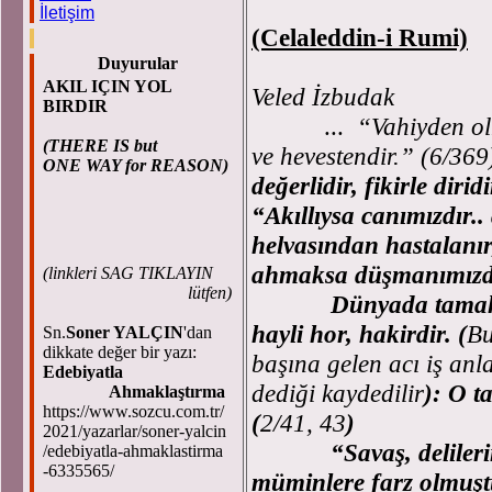
İletişim
(Celaleddin-i Rumi)
Duyurular
AKIL IÇIN YOL
Veled İzbudak
BIRDIR
...
“Vahiyden ol
(THERE IS but
ve hevestendir.” (6/369
ONE WAY for REASON)
değerlidir, fikirle diridi
“Akıllıysa canımızdır.
helvasından hastalanır,
ahmaksa düşmanımızd
(
linkleri SAG TIKLAYIN
lütfen)
Dünyada tamahsız so
hayli hor, hakirdir. (
Bu
Sn.
Soner YALÇIN
'dan
dikkate değer bir yazı:
başına gelen acı iş anla
Edebiyatla
dediği kaydedilir
): O t
Ahmaklaştırma
https://www.sozcu.com.tr/
(
2/41, 43
)
2021/yazarlar/soner-yalcin
“Savaş, delilerin ell
/edebiyatla-ahmaklastirma
-6335565/
müminlere farz olmuşt