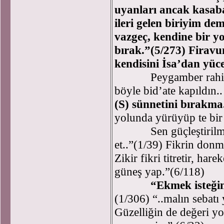
uyanları ancak kasaba
ileri gelen biriyim de
vazgeç, kendine bir yol
bırak.”(5/273) Firavu
kendisini İsa’dan yüc
Peygamber rahipliği 
böyle bid’ate kapıldın.
(S) sünnetini bırakma
yolunda yürüyüp te bir 
Sen güçleştirilmişle 
et..”(1/39) Fikrin don
Zikir fikri titretir, har
güneş yap.”(6/118)
“Ekmek isteğin
(1/306) “..malın sebatı 
Güzelliğin de değeri yo