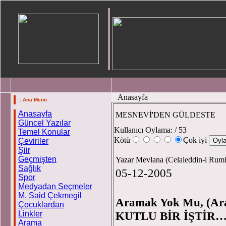
Anasayfa
:: Ana Menü
Anasayfa
MESNEVİ'DEN GÜLDESTE
Güncel Yazılar
Kullanıcı Oylama:
/ 53
Temel Konular
Kötü
Çok iyi
Çeviriler
Şiir
Geçmişten
Yazar Mevlana (Celaleddin-i Rum
Sağlık
05-12-2005
Spor
Medyadan Seçmeler
M. Said Çekmegil
Aramak Yok Mu, (Ar
Çocuklardan
Linkler
KUTLU BİR İŞTİR
Arama