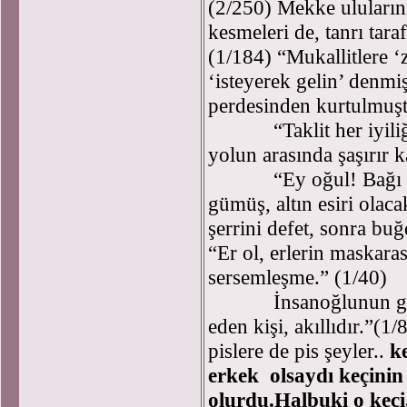
(2/250) Mekke uluları
kesmeleri de, tanrı tara
(1/184) “Mukallitlere ‘zo
‘isteyerek gelin’ denmiş
perdesinden kurtulmuşt
“Taklit her iyiliğin a
yolun arasında şaşırır k
“Ey oğul! Bağı çöz,
gümüş, altın esiri olac
şerrini defet, sonra buğ
“Er ol, erlerin maskara
sersemleşme.” (1/40)
İnsanoğlunun gizli d
eden kişi, akıllıdır.”(1/
pislere de pis şeyler..
k
erkek olsaydı keçinin
olurdu.Halbuki o keçi,