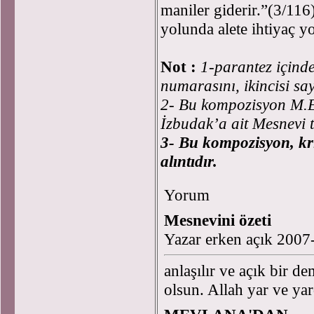
maniler giderir.”(3/116)
yolunda alete ihtiyaç y
Not :
1-parantez içinde
numarasını, ikincisi sa
2- Bu kompozisyon M.E
İzbudak’a ait Mesnevi t
3- Bu kompozisyon, krit
alıntıdır.
Yorum
Mesnevini özeti
Yazar erken açık 2007
anlaşılır ve açık bir 
olsun. Allah yar ve ya