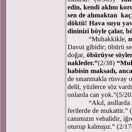
edin, kendi aklını kor
sen de ahmaktan kaç!
döktü! Hava suyu yava
dininizi böyle çalar, bö
“Muhakkikle,
m
Davut gibidir; öbürü se
doğar,
öbürüyse söylen
nakleder.”
(2/38)
“Muka
habisin maksadı, anc
de sınanmakla rüsvay ol
delil, yüzlerce söz vard
onlarda can yok.”(5/20
“Akıl, asıllarda muka
ferilerde de mukattir.” 
canımızın vebalidir, iğr
oturup kalmışız.” (2/178)