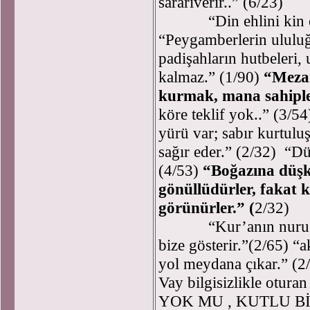
sararıverir..” (6/23)
“Din ehlini kin ehli
“Peygamberlerin ululuğ
padişahların hutbeleri, u
kalmaz.” (1/90)
“Meza
kurmak, mana sahiple
köre teklif yok..” (3/5
yürü var; sabır kurtulu
sağır eder.” (2/32) “Dü
(4/53)
“Boğazına düşkü
gönüllüdürler, fakat k
görünürler.” (
2/32)
“Kur’anın nuru da hak
bize gösterir.”(2/65) “ak
yol meydana çıkar.” (2/
Vay bilgisizlikle otur
YOK MU , KUTLU BİR 