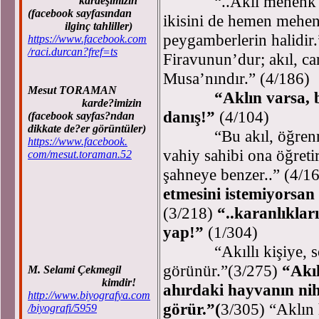
“..Akıl mehenk ol
kardeşimizin
(facebook sayfasından
ikisini de hemen mehe
ilginç tahliller)
peygamberlerin halidir
https://www.facebook.com
/raci.durcan?fref=ts
Firavunun’dur; akıl, can
Musa’nındır.” (4/186)
Mesut TORAMAN
“Aklın varsa, b
karde?imizin
danış!”
(4/104)
(facebook sayfas?ndan
dikkate de?er görüntüler)
“Bu akıl, öğrenmeye
https://www.facebook.
vahiy sahibi ona öğreti
com/mesut.toraman.52
şahneye benzer..” (4/16
etmesini istemiyorsan b
(3/218)
“..karanlıklar
yap!”
(1/304)
“Akıllı kişiye, son
görünür.”(3/275)
“Akıl
M. Selami Çekmegil
kimdir!
ahırdaki hayvanın niha
http://www.biyografya.com
görür.”(
3/305) “Aklın 
/biyografi/5959