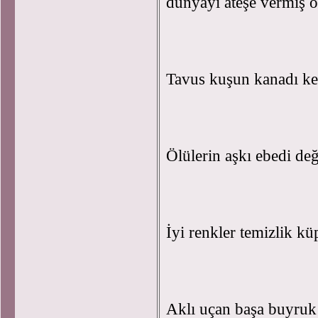
dünyayı ateşe vermiş o
Tavus kuşun kanadı k
Ölülerin aşkı ebedi değ
İyi renkler temizlik k
Aklı uçan başa buyruk 