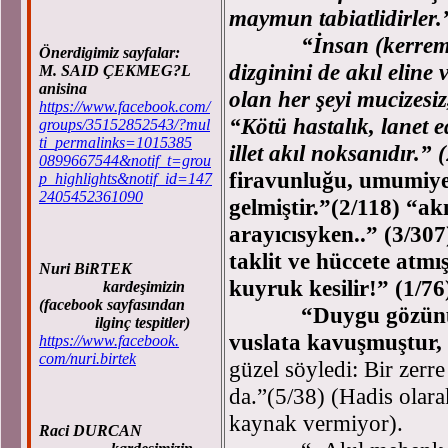
maymun tabiatlidirler.
“İnsan (kerremna) k
Önerdigimiz sayfalar:
dizginini de akıl eline 
M. SAID ÇEKMEG?L
anisina
olan her şeyi mucizesiz
https://www.facebook.com/
“Kötü hastalık, lanet e
groups/35152852543/?mul
ti_permalinks=1015385
illet akıl noksanıdır.” (
0899667544&notif_t=grou
firavunluğu, umumiyet
p_highlights&notif_id=147
2405452361090
gelmiştir.”(2/118) “ak
arayıcısyken..” (3/30
taklit ve hüccete atmı
Nuri BiRTEK
kuyruk kesilir!” (1/76
kardeşimizin
(facebook sayfasından
“Duygu gözünün mez
ilginç tespitler)
vuslata kavuşmuştur,
https://www.facebook.
com/nuri.birtek
güzel söyledi: Bir zerr
da.”(5/38) (Hadis olara
kaynak vermiyor).
Raci DURCAN