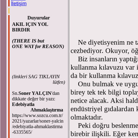
İletişim
Duyurular
AKIL IÇIN YOL
BIRDIR
Selami
(THERE IS but
Ne diyetisyenim ne tabi
ONE WAY for REASON)
cezbediyor. Okuyor, ö
Biz insanların yaptığım
kullanma kılavuzu var 
da bir kullanma kılavu
(
linkleri SAG TIKLAYIN
lütfen)
Onu bulmak ve uygul
birey tek tek bilgi top
Sn.
Soner YALÇIN
'dan
dikkate değer bir yazı:
netice alacak. Aksi ha
Edebiyatla
endüstriyel gıdalardan
Ahmaklaştırma
https://www.sozcu.com.tr/
olmaktadır.
2021/yazarlar/soner-yalcin
Peki doğru beslenme n
/edebiyatla-ahmaklastirma
-6335565/
birebir ilişkili. Eğer 