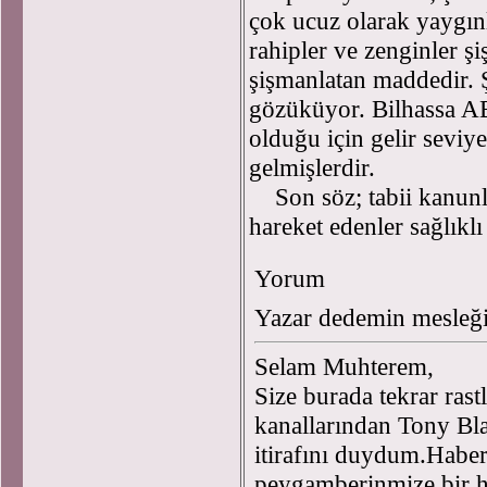
çok ucuz olarak yaygın
rahipler ve zenginler ş
şişmanlatan maddedir. 
gözüküyor. Bilhassa AB
olduğu için gelir seviye
gelmişlerdir.
Son söz; tabii kanunla
hareket edenler sağlıklı
Yorum
Yazar dedemin mesleği
Selam Muhterem,
Size burada tekrar ra
kanallarından Tony Bl
itirafını duydum.Haber
peygamberinmize bir h