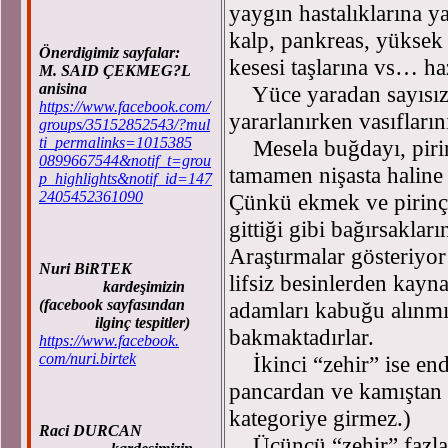
yaygın hastalıklarına ya
kalp, pankreas, yüksek 
Önerdigimiz sayfalar:
kesesi taşlarına vs… haz
M. SAID ÇEKMEG?L
anisina
Yüce yaradan sayısız 
https://www.facebook.com/
yararlanırken vasıfların
groups/35152852543/?mul
ti_permalinks=1015385
Mesela buğdayı, pirinc
0899667544&notif_t=grou
tamamen nişasta haline 
p_highlights&notif_id=147
2405452361090
Çünkü ekmek ve pirinç 
gittiği gibi bağırsakları
Araştırmalar gösteriyor
Nuri BiRTEK
lifsiz besinlerden kayn
kardeşimizin
(facebook sayfasından
adamları kabuğu alınmı
ilginç tespitler)
bakmaktadırlar.
https://www.facebook.
com/nuri.birtek
İkinci “zehir” ise endü
pancardan ve kamıştan 
kategoriye girmez.)
Raci DURCAN
Üçüncü “zehir” fazla 