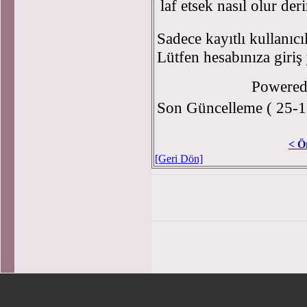
laf etsek nasıl olur de
Sadece kayıtlı kullanıcı
Lütfen hesabınıza giriş
Powere
Son Güncelleme ( 25-1
< Ö
[Geri Dön]