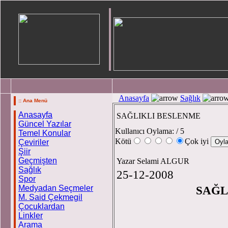
Anasayfa
Sağlık
:: Ana Menü
Anasayfa
SAĞLIKLI BESLENME
Güncel Yazılar
Kullanıcı Oylama:
/ 5
Temel Konular
Kötü
Çok iyi
Çeviriler
Şiir
Geçmişten
Yazar Selami ALGUR
Sağlık
25-12-2008
Spor
Medyadan Seçmeler
SAĞL
M. Said Çekmegil
Çocuklardan
Linkler
Arama