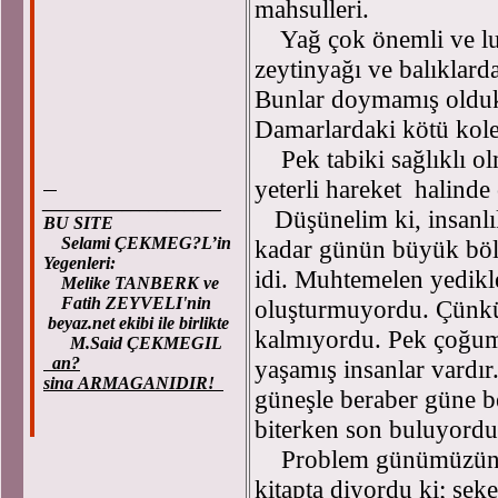
mahsulleri.
Yağ çok önemli ve luz
zeytinyağı ve balıklar
Bunlar doymamış olduklar
Damarlardaki kötü koles
Pek tabiki sağlıklı ol
yeterli hareket halind
____________________
Düşünelim ki, insanlı
BU SITE
Selami ÇEKMEG?L’in
kadar günün büyük böl
Yegenleri:
idi. Muhtemelen yedikle
Melike TANBERK ve
Fatih ZEYVELI'nin
oluşturmuyordu. Çünkü 
beyaz.net ekibi ile birlikte
kalmıyordu. Pek çoğum
M.Said ÇEKMEGIL
an?
yaşamış insanlar vardı
sina ARMAGANIDIR!
güneşle beraber güne b
biterken son buluyordu
Problem günümüzün şa
kitapta diyordu ki; şek