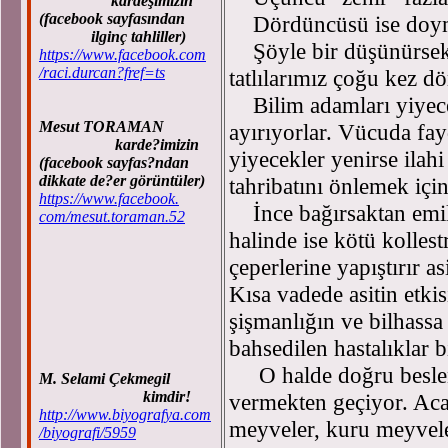
kardeşimizin
(facebook sayfasından
Dördüncüsü ise doymuş 
ilginç tahliller)
Şöyle bir düşünürsek 
https://www.facebook.com
/raci.durcan?fref=ts
tatlılarımız çoğu kez d
Bilim adamları yiyecekl
Mesut TORAMAN
ayırıyorlar. Vücuda fayd
karde?imizin
yiyecekler yenirse ilahi
(facebook sayfas?ndan
dikkate de?er görüntüler)
tahribatını önlemek iç
https://www.facebook.
İnce bağırsaktan emil
com/mesut.toraman.52
halinde ise kötü kolles
çeperlerine yapıştırır a
Kısa vadede asitin etki
şişmanlığın ve bilhassa 
bahsedilen hastalıklar b
O halde doğru beslenme
M. Selami Çekmegil
kimdir!
vermekten geçiyor. Acaba
http://www.biyografya.com
meyveler, kuru meyvele
/biyografi/5959