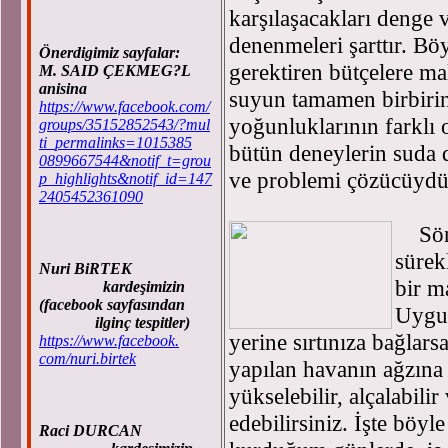
karşılaşacakları denge 
denenmeleri şarttır. Böy
Önerdigimiz sayfalar:
gerektiren bütçelere m
M. SAID ÇEKMEG?L
anisina
suyun tamamen birbirin
https://www.facebook.com/
yoğunluklarının farklı
groups/35152852543/?mul
ti_permalinks=1015385
bütün deneylerin suda d
0899667544&notif_t=grou
ve problemi çözücüydü
p_highlights&notif_id=147
2405452361090
Sön
sürek
Nuri BiRTEK
bir m
kardeşimizin
(facebook sayfasından
Uygun
ilginç tespitler)
yerine sırtınıza bağla
https://www.facebook.
com/nuri.birtek
yapılan havanın ağzına
yükselebilir, alçalabili
edebilirsiniz. İşte böy
Raci DURCAN