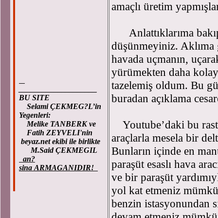
amaçlı üretim yapmışlar
Anlattıklarıma bakıp p
düşünmeyiniz. Aklıma g
havada uçmanın, uçara
yürümekten daha kolay
tazelemiş oldum. Bu g
____________________
buradan açıklama cesar
BU SITE
Selami ÇEKMEG?L’in
Yegenleri:
Youtube’daki bu rastlan
Melike TANBERK ve
Fatih ZEYVELI'nin
araçlarla mesela bir de
beyaz.net ekibi ile birlikte
Bunların içinde en mant
M.Said ÇEKMEGIL
an?
paraşüt esaslı hava arac
sina ARMAGANIDIR!
ve bir paraşüt yardımıy
yol kat etmeniz mümkün
benzin istasyonundan s
devam etmeniz mümkü