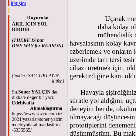
İletişim
Uçarak mesaf
Duyurular
AKIL IÇIN YOL
daha kolay ol
BIRDIR
mühendislik o
(THERE IS but
havsalasının kolay ka
ONE WAY for REASON)
ezberlemek ve onların 
üzerimde tam tersi tesir
cihazı üretmek için, ol
gerektirdiğine kani ol
(
linkleri SAG TIKLAYIN
lütfen)
Havayla şişirdiğiniz b
Sn.
Soner YALÇIN
'dan
dikkate değer bir yazı:
süratle yol aldığını, u
Edebiyatla
deneyim bende, okulun 
Ahmaklaştırma
https://www.sozcu.com.tr/
olmayacağı düşüncesini
2021/yazarlar/soner-yalcin
prototiplerini denemeni
/edebiyatla-ahmaklastirma
-6335565/
düşünmüştüm. Bu makine