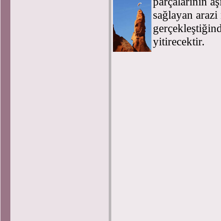
parçalarının a
sağlayan arazi
gerçekleştiğ
yitire