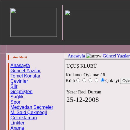
Anasayfa
Güncel Yazılar
:: Ana Menü
Anasayfa
UÇUŞ KLUBÜ
Güncel Yazılar
Kullanıcı Oylama:
/ 6
Temel Konular
Kötü
Çok iyi
Çeviriler
Şiir
Geçmişten
Yazar Raci Durcan
Sağlık
25-12-2008
Spor
Medyadan Seçmeler
M. Said Çekmegil
Çocuklardan
Linkler
Arama