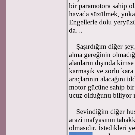
bir paramotora sahip o
havada süzülmek, yuka
Engellerle dolu yeryü
da…
Şaşırdığım diğer şey, b
alma gereğinin olmadı
alanların dışında kimse
karmaşık ve zorlu kara t
araçlarının alacağını id
motor gücüne sahip bir
ucuz olduğunu biliyo
Sevindiğim diğer husus
arazi mafyasının tahak
olmasıdır. İstedikleri 