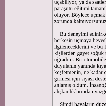
uçabiliyor, ya da saatl
paraşütü eğitimi tama
oluyor. Böylece uçmak 
zorunda kalmıyorsunuz
Bu deneyimi edinirken
herkesin uçmaya heves
ilgileneceklerini ve bu
kişilerden gayet soğuk 
uğradım. Bir otomobile 
duyulanın yanında kıya
keşfetmenin, ne kadar 
girmesi için siyasi des
anlamış oldum. İnsanoğ
alışkanlıklarından vaz
Şimdi havaların düzel