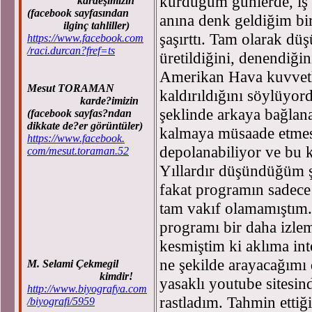
kurduğum günlerde, iş
kardeşimizin
(facebook sayfasından
anına denk geldiğim bi
ilginç tahliller)
şaşırttı. Tam olarak d
https://www.facebook.com
/raci.durcan?fref=ts
üretildiğini, denendiğin
Amerikan Hava kuvvetle
Mesut TORAMAN
kaldırıldığını söylüyord
karde?imizin
şeklinde arkaya bağlan
(facebook sayfas?ndan
dikkate de?er görüntüler)
kalmaya müsaade etmes
https://www.facebook.
depolanabiliyor ve bu 
com/mesut.toraman.52
Yıllardır düşündüğüm 
fakat programın sadece
tam vakıf olamamıştım
programı bir daha iz
kesmiştim ki aklıma inte
ne şekilde arayacağımı
M. Selami Çekmegil
kimdir!
yasaklı youtube sitesin
http://www.biyografya.com
rastladım. Tahmin ettiği
/biyografi/5959