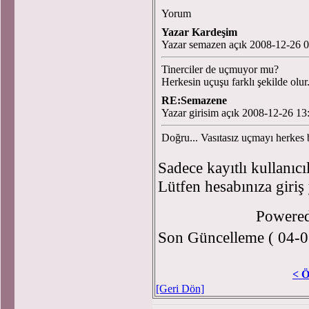
Yorum
Yazar Kardeşim
Yazar semazen açık 2008-12-26 0
Tinerciler de uçmuyor mu?
Herkesin uçuşu farklı şekilde olur
RE:Semazene
Yazar girisim açık 2008-12-26 13
Doğru... Vasıtasız uçmayı herkes b
Sadece kayıtlı kullanıcı
Lütfen hesabınıza giriş
Powere
Son Güncelleme ( 04-0
< Ö
[Geri Dön]