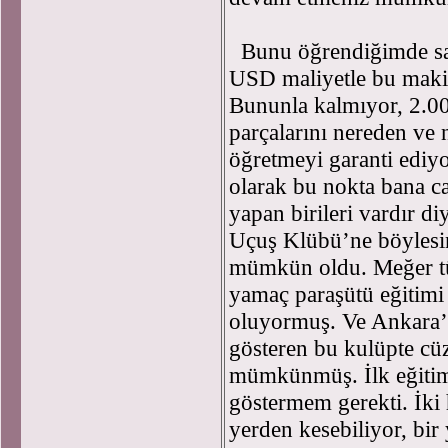
Bunu öğrendiğimde sat
USD maliyetle bu maki
Bununla kalmıyor, 2.000
parçalarını nereden ve 
öğretmeyi garanti ediy
olarak bu nokta bana c
yapan birileri vardır 
Uçuş Klübü’ne böylesi
mümkün oldu. Meğer tüm
yamaç paraşütü eğitim
oluyormuş. Ve Ankara’d
gösteren bu kulüpte cüz
mümkünmüş. İlk eğitim 
göstermem gerekti. İki h
yerden kesebiliyor, bir