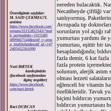
nereden bulacaktık. Nas
Necatibeyde çiftliği va
Önerdigimiz sayfalar:
satılıyormuş. Paketlerin 
M. SAID ÇEKMEG?L
anisina
Avrupada tıp doktorları 
https://www.facebook.com/
sorunların yol açtığı rah
groups/35152852543/?mul
ti_permalinks=1015385
yumurtası yardımı ile y
0899667544&notif_t=grou
yumurtası, eşittir bir t
p_highlights&notif_id=147
2405452361090
hesaplandığında; bıldırc
fazla demir, 6 kat fazla
fazla protein içermekte
Nuri BiRTEK
solunum, alerjik astım s
kardeşimizin
(facebook sayfasından
olması lezzeti salatalar
ilginç tespitler)
eğlenceli bir vitamin h
https://www.facebook.
com/nuri.birtek
özellikleridir. Tavuk yu
biçimi bıldırcın yumurta
bıldırcın yumurtasını b
Raci DURCAN