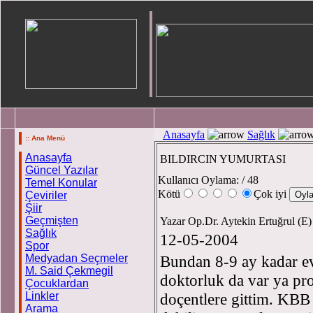
Anasayfa
Sağlık
:: Ana Menü
Anasayfa
BILDIRCIN YUMURTASI
Güncel Yazılar
Kullanıcı Oylama:
/ 48
Temel Konular
Kötü
Çok iyi
Çeviriler
Şiir
Geçmişten
Yazar Op.Dr. Aytekin Ertuğrul (E
Sağlık
12-05-2004
Spor
Medyadan Seçmeler
Bundan 8-9 ay kadar e
M. Said Çekmegil
doktorluk da var ya pro
Çocuklardan
Linkler
doçentlere gittim. KBB
Arama