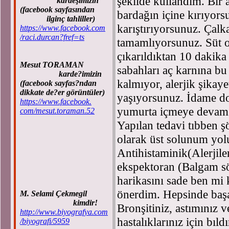
şekilde kullandım. Bir a
kardeşimizin
(facebook sayfasından
bardağın içine kırıyors
ilginç tahliller)
karıştırıyorsunuz. Çalk
https://www.facebook.com
/raci.durcan?fref=ts
tamamlıyorsunuz. Süt o
çıkarıldıktan 10 dakika
Mesut TORAMAN
sabahları aç karnına b
karde?imizin
kalmıyor, alerjik şikaye
(facebook sayfas?ndan
dikkate de?er görüntüler)
yaşıyorsunuz. İdame do
https://www.facebook.
yumurta içmeye devam. 
com/mesut.toraman.52
Yapılan tedavi tıbben ş
olarak üst solunum yol
Antihistaminik(Alerjile
ekspektoran (Balgam sö
harikasını sade ben mi 
önerdim. Hepsinde başar
M. Selami Çekmegil
kimdir!
Bronşitiniz, astımınız 
http://www.biyografya.com
hastalıklarınız için bı
/biyografi/5959