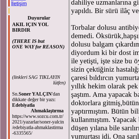
dahiliye uzmanlarına gitt
İletişim
yapıldı. Bir sürü ilâç ve
Duyurular
AKIL IÇIN YOL
Torbalar dolusu antibiy
BIRDIR
demedi. Öksürük,hapşırı
(THERE IS but
dolusu balgam çıkardım.
ONE WAY for REASON)
diyordum ki bir dost i
ile yetişti, işte size 
sizin çektiğiniz hastalı
çaresi bıldırcın yumurt
(
linkleri SAG TIKLAYIN
lütfen)
yıllık hekim olarak pe
şaştım. Ama yapacak ba
Sn.
Soner YALÇIN
'dan
dikkate değer bir yazı:
doktorlara gitmiş,bütün
Edebiyatla
yaptırmıştım. Bütün bil
Ahmaklaştırma
https://www.sozcu.com.tr/
kullanmıştım. Yapacak 
2021/yazarlar/soner-yalcin
düşen yılana bile sarılı
/edebiyatla-ahmaklastirma
-6335565/
yumurtası idi. Ona sarı