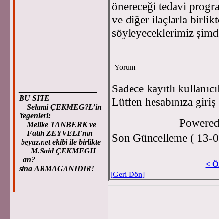
önereceği tedavi progra
ve diğer ilaçlarla birlik
söyleyeceklerimiz şimdi
Yorum
Sadece kayıtlı kullanıcı
____________________
BU SITE
Lütfen hesabınıza giriş
Selami ÇEKMEG?L’in
Yegenleri:
Powere
Melike TANBERK ve
Fatih ZEYVELI'nin
Son Güncelleme ( 13-0
beyaz.net ekibi ile birlikte
M.Said ÇEKMEGIL
an?
< Ö
sina ARMAGANIDIR!
[Geri Dön]