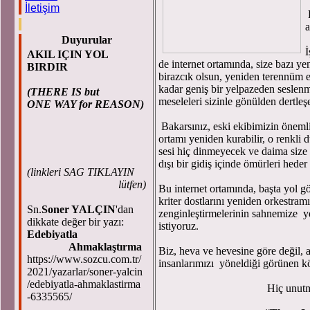
İletişim
D
a
Duyurular
İ
AKIL IÇIN YOL
de internet ortamında, size bazı ye
BIRDIR
birazcık olsun, yeniden terennüm et
kadar geniş bir yelpazeden seslenm
(THERE IS but
meseleleri sizinle gönülden dertleş
ONE WAY for REASON)
Bakarsınız, eski ekibimizin önem
ortamı yeniden kurabilir, o renkli 
sesi hiç dinmeyecek ve daima size 
dışı bir gidiş içinde ömürleri heder 
(
linkleri SAG TIKLAYIN
lütfen)
Bu internet ortamında, başta yol gö
kriter dostlarını yeniden orkestram
Sn.
Soner YALÇIN
'dan
zenginleştirmelerinin sahnemize y
dikkate değer bir yazı:
istiyoruz.
Edebiyatla
Ahmaklaştırma
Biz, heva ve hevesine göre değil, a
https://www.sozcu.com.tr/
insanlarımızı yöneldiği görünen k
2021/yazarlar/soner-yalcin
/edebiyatla-ahmaklastirma
Hiç unut
-6335565/