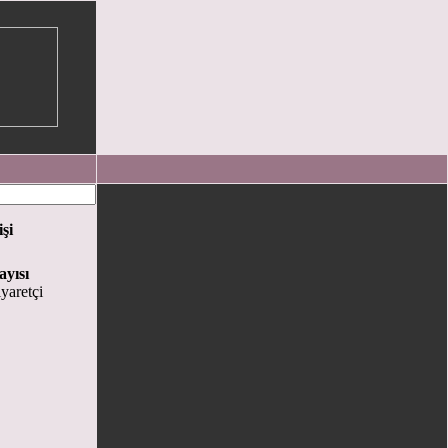
işi
ayısı
yaretçi