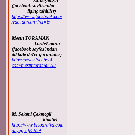
kardeşimizin
(facebook sayfasından
ilginç tahliller)
https://www.facebook.com
/raci.durcan?fref=ts
Mesut TORAMAN
karde?imizin
(facebook sayfas?ndan
dikkate de?er görüntüler)
https://www.facebook.
com/mesut.toraman.52
M. Selami Çekmegil
kimdir!
http://www.biyografya.com
/biyografi/5959