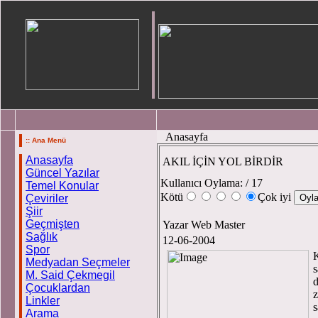
Anasayfa
:: Ana Menü
Anasayfa
AKIL İÇİN YOL BİRDİR
Güncel Yazılar
Kullanıcı Oylama:
/ 17
Temel Konular
Kötü
Çok iyi
Çeviriler
Şiir
Geçmişten
Yazar Web Master
Sağlık
12-06-2004
Spor
K
Medyadan Seçmeler
s
M. Said Çekmegil
d
Çocuklardan
z
Linkler
s
Arama