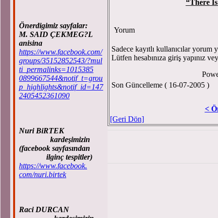
“There Is
Önerdigimiz sayfalar:
Yorum
M. SAID ÇEKMEG?L
anisina
Sadece kayıtlı kullanıcılar yorum ya
https://www.facebook.com/
Lütfen hesabınıza giriş yapınız ve
groups/35152852543/?mul
ti_permalinks=1015385
Powe
0899667544&notif_t=grou
Son Güncelleme ( 16-07-2005 )
p_highlights&notif_id=147
2405452361090
< Ö
[Geri Dön]
Nuri BiRTEK
kardeşimizin
(facebook sayfasından
ilginç tespitler)
https://www.facebook.
com/nuri.birtek
Raci DURCAN