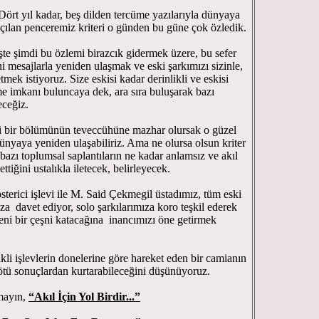
ört yıl kadar, beş dilden tercüme yazılarıyla dünyaya
çılan penceremiz kriteri o günden bu güne çok özledik.
şte şimdi bu özlemi birazcık gidermek üzere, bu sefer
ni mesajlarla yeniden ulaşmak ve eski şarkımızı sizinle,
mek istiyoruz. Size eskisi kadar derinlikli ve eskisi
e imkanı buluncaya dek, ara sıra buluşarak bazı
eceğiz.
li bir bölümünün teveccühüne mazhar olursak o güzel
dünyaya yeniden ulaşabiliriz. Ama ne olursa olsun kriter
bazı toplumsal saplantıların ne kadar anlamsız ve akıl
ettiğini ustalıkla iletecek, belirleyecek.
sterici işlevi ile M. Said Çekmegil üstadımız, tüm eski
ıza davet ediyor, solo şarkılarımıza koro teşkil ederek
eni bir çeşni katacağına inancımızı öne getirmek
kli işlevlerin donelerine göre hareket eden bir camianın
ötü sonuçlardan kurtarabileceğini düşünüyoruz.
mayın,
“Akıl İçin Yol Birdir...”