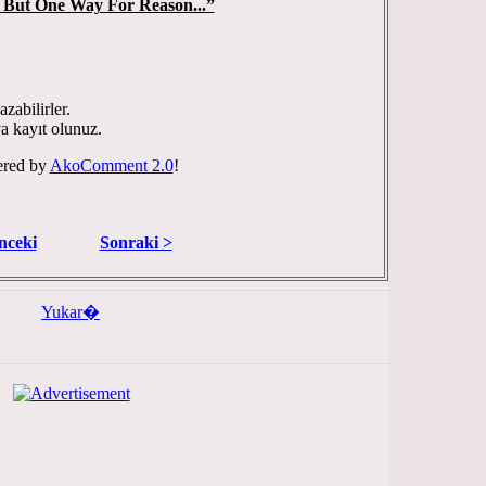
 But One Way For Reason...”
zabilirler.
ya kayıt olunuz.
red by
AkoComment 2.0
!
nceki
Sonraki >
Yukar�