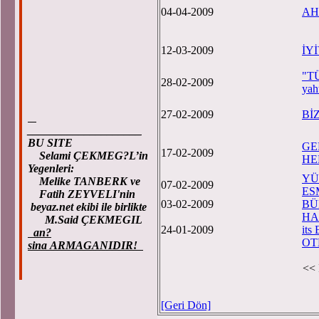
04-04-2009
AH
12-03-2009
İY
"T
28-02-2009
ya
27-02-2009
Bİ
____________________
BU SITE
GE
17-02-2009
Selami ÇEKMEG?L’in
HE
Yegenleri:
YÜ
Melike TANBERK ve
07-02-2009
ES
Fatih ZEYVELI'nin
03-02-2009
BÜ
beyaz.net ekibi ile birlikte
HA
M.Said ÇEKMEGIL
24-01-2009
its
an?
OT
sina ARMAGANIDIR!
<< 
[Geri Dön]