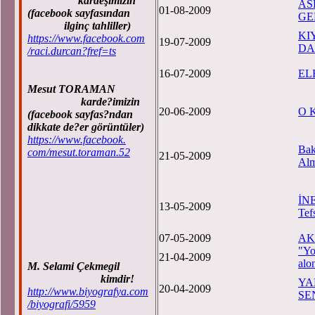
kardeşimizin
AS
01-08-2009
(facebook sayfasından
GE
ilginç tahliller)
KI
https://www.facebook.com
19-07-2009
DA
/raci.durcan?fref=ts
16-07-2009
EL
Mesut TORAMAN
karde?imizin
20-06-2009
O 
(facebook sayfas?ndan
dikkate de?er görüntüler)
https://www.facebook.
Bak
com/mesut.toraman.52
21-05-2009
Alm
İN
13-05-2009
Tef
07-05-2009
AK
"Yo
21-04-2009
alo
M. Selami Çekmegil
kimdir!
YA
20-04-2009
http://www.biyografya.com
SE
/biyografi/5959