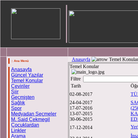
Anasayfa
Temel Konula
:: Ana Menü
Temel Konular
Anasayfa
Güncel Yazılar
Filtre
Temel Konular
Tarih
Öğe
Çeviriler
Şiir
02-08-2017
TÜR
Geçmişten
24-04-2017
SA
Sağlık
17-07-2016
(25
Spor
13-07-2015
KA
Medyadan Seçmeler
30-06-2015
EDE
M. Said Çekmegil
Çocuklardan
Ye
17-12-2014
Linkler
İns
Arama