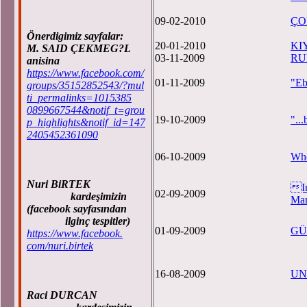
09-02-2010
ÇO
Önerdigimiz sayfalar:
20-01-2010
KI
M. SAID ÇEKMEG?L
03-11-2009
RU
anisina
https://www.facebook.com/
01-11-2009
"Ebe
groups/35152852543/?mul
ti_permalinks=1015385
0899667544&notif_t=grou
19-10-2009
"...
p_highlights&notif_id=147
2405452361090
06-10-2009
Whe
Nuri BiRTEK
In
02-09-2009
kardeşimizin
Man
(facebook sayfasından
ilginç tespitler)
01-09-2009
GÜ
https://www.facebook.
com/nuri.birtek
16-08-2009
UN
Raci DURCAN