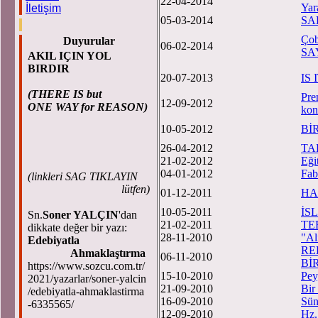
22-04-2014
Yar
İletişim
05-03-2014
SA
Çob
Duyurular
06-02-2014
SA
AKIL IÇIN YOL
BIRDIR
20-07-2013
IS
(THERE IS but
Pre
12-09-2012
ONE WAY for REASON)
kon
10-05-2012
Bİ
26-04-2012
TA
21-02-2012
Eği
04-01-2012
Fab
(
linkleri SAG TIKLAYIN
lütfen)
01-12-2011
HA
10-05-2011
İS
Sn.
Soner YALÇIN
'dan
21-02-2011
TE
dikkate değer bir yazı:
28-11-2010
"Al
Edebiyatla
RE
Ahmaklaştırma
06-11-2010
Bİ
https://www.sozcu.com.tr/
15-10-2010
Pey
2021/yazarlar/soner-yalcin
21-09-2010
Bi
/edebiyatla-ahmaklastirma
16-09-2010
Sün
-6335565/
12-09-2010
Hz